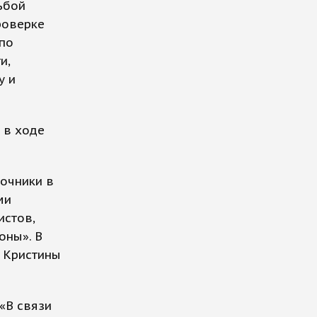
ьбой
роверке
 по
и,
у и
 в ходе
точники в
ми
истов,
оны». В
ы Кристины
«В связи