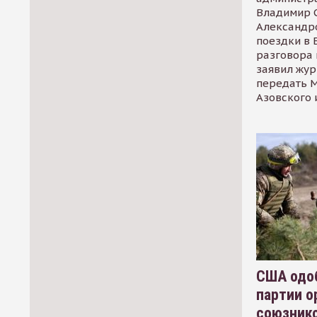
Владимир С
Александр
поездки в 
разговора 
заявил жур
передать М
Азовского 
США одоб
партии о
союзник