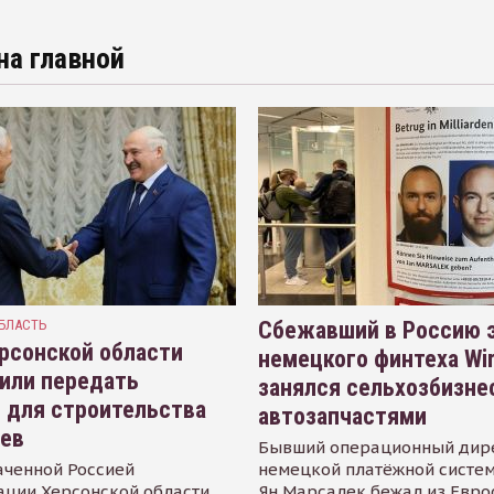
на главной
БЛАСТЬ
Сбежавший в Россию э
рсонской области
немецкого финтеха Wi
или передать
занялся сельхозбизне
 для строительства
автозапчастями
иев
Бывший операционный дир
аченной Россией
немецкой платёжной систем
ации Херсонской области
Ян Марсалек бежал из Евр