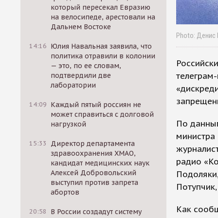
который пересекал Евразию
на велосипеде, арестовали на
Дальнем Востоке
Photo: Денис
14:16
Юлия Навальная заявила, что
политика отравили в колонии
Российски
— это, по ее словам,
телеграм-
подтвердили две
лаборатории
«дискреди
запрещенн
14:09
Каждый пятый россиян не
может справиться с долговой
По данны
нагрузкой
министра
15:33
Директор департамента
журналист
здравоохранения ХМАО,
радио «К
кандидат медицинских наук
Алексей Добровольский
Подоляки,
выступил против запрета
Потупчик,
абортов
Как сооб
20:58
В России создадут систему