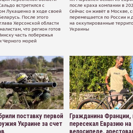
альдо встретился с
после краха компании в 202
ом Лукашенко в ходе своей
Сейчас он живёт в Москве, 
Беларусь. После этого
перемещается по России и 
глава Херсонской области
на оккупированные террит
налистам, что регион готов
Украины
инску часть побережья
и Черного морей
рили поставку первой
Гражданина Франции,
ружия Украине за счет
пересекал Евразию на
ов
велосипеде, арестова