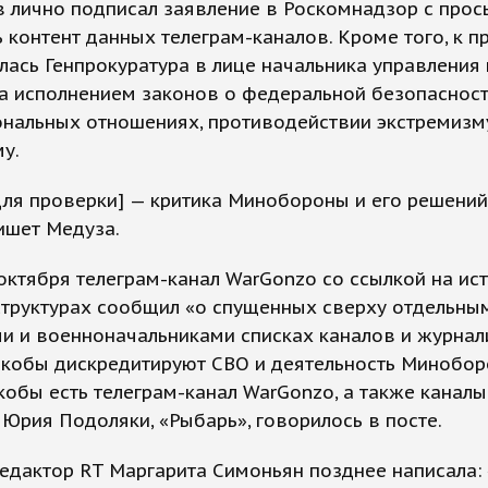
 лично подписал заявление в Роскомнадзор с прос
 контент данных телеграм-каналов. Кроме того, к п
ась Генпрокуратура в лице начальника управления
а исполнением законов о федеральной безопасност
нальных отношениях, противодействии экстремизм
у.
ля проверки] — критика Минобороны и его решений
ишет Медуза.
октября телеграм-канал WarGonzo со ссылкой на ис
структурах сообщил «о спущенных сверху отдельны
и и военноначальниками списках каналов и журнал
якобы дискредитируют СВО и деятельность Минобор
кобы есть телеграм-канал WarGonzo, а также канал
 Юрия Подоляки, «Рыбарь», говорилось в посте.
едактор RT Маргарита Симоньян позднее написала: 