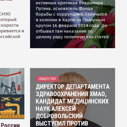
активных критиков Владимира
Путина, основатель Фонда
 СИЗО
борьбы с коррупцией, скончался
 который
в колонии в Харпе за Полярным
скорости
кругом 16 февраля 2024 года. Он
зревается в
отбывал там наказание по
оссийской
целому ряду политических статей
ОБЩЕСТВО
ДИРЕКТОР ДЕПАРТАМЕНТА
ЗДРАВООХРАНЕНИЯ ХМАО,
КАНДИДАТ МЕДИЦИНСКИХ
НАУК АЛЕКСЕЙ
ДОБРОВОЛЬСКИЙ
ВЫСТУПИЛ ПРОТИВ
 России