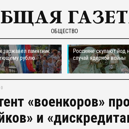
ОБЩЕСТВО
и заржавел памятник
Россияне скупают йод 
еющему рублю
случай ядерной войны
10
тент «военкоров» пр
йков» и «дискредита