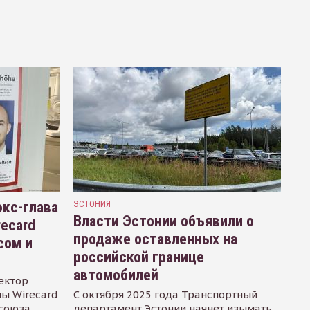
кс-глава
ЭСТОНИЯ
Власти Эстонии объявили о
recard
продаже оставленных на
сом и
российской границе
автомобилей
ектор
ы Wirecard
С октября 2025 года Транспортный
осоюза
департамент Эстонии начнет изымать