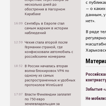
с публика
несколько дней до
— о каких
обострения в Нагорном
Карабахе
данным, у
нет».
16:09
Сентябрь в Европе стал
самым жарким в истории
В ряде те
наблюдений
регулярно
12:39
Чехия стала второй после
масштабну
Германии страной, где
Харьковск
конфисковали автомобиль с
российскими номерами
Матери
18:32
В России началась вторая
волна блокировок VPN по
Российская
одному из самых
контрнаст
распространенных и удобных
протоколов WireGuard
Забытые «
17:07
Власти Финляндии заплатят
Не мобили
по 750 евро
землевладельцам за