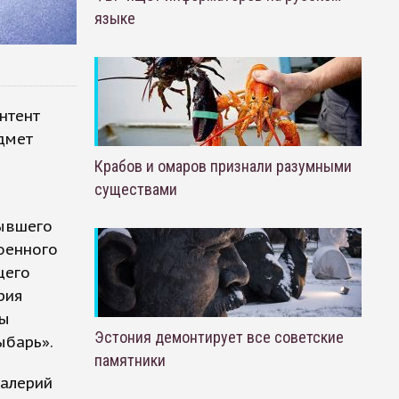
языке
нтент
едмет
Крабов и омаров признали разумными
существами
бывшего
оенного
щего
рия
ны
Эстония демонтирует все советские
ыбарь».
памятники
Валерий