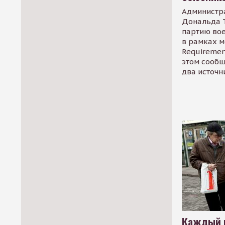
Администр
Дональда 
партию во
в рамках м
Requirement
этом сообщ
два источн
Каждый 