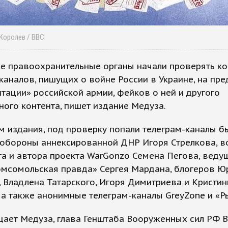
 Королев / ВВС
е правоохранительные органы начали проверять ко
каналов, пишущих о войне России в Украине, на пр
тации» российской армии, фейков о ней и другого
ого контента, пишет издание Медуза.
м издания, под проверку попали телеграм-каналы 
 обороны аннексированной ДНР Игоря Стрелкова, в
а и автора проекта WarGonzo Семена Пегова, веду
омсомольская правда» Сергея Мардана, блогеров Ю
 Владлена Татарского, Игоря Димитриева и Кристи
 а также анонимные телеграм-каналы GreyZone и «Р
щает Медуза, глава Генштаба Вооруженных сил РФ 