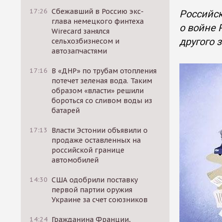
17:26
Сбежавший в Россию экс-
Российск
глава немецкого финтеха
о войне 
Wirecard занялся
другого 
сельхозбизнесом и
автозапчастями
17:16
В «ДНР» по трубам отопления
потечет зеленая вода. Таким
образом «власти» решили
бороться со сливом воды из
батарей
17:13
Власти Эстонии объявили о
продаже оставленных на
российской границе
автомобилей
14:30
США одобрили поставку
первой партии оружия
Украине за счет союзников
14:24
Гражданина Франции,