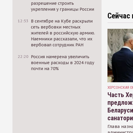
разрешение строить
укрепления у границы России
Сейчас 
12:53
В сентябре на Кубе раскрыли
сеть вербовки местных
жителей в российскую армию.
Наемники рассказали, что их
вербовал сотрудник РАН
22:20
Россия намерена увеличить
военные расходы в 2024 году
почти на 70%
ХЕРСОНСКАЯ О
Часть Хе
предлож
Беларуси
санатор
Глава назн
администр