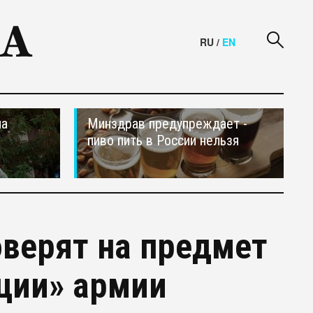
RU
/
EN
на
Минздрав предупреждает -
пиво пить в России нельзя
оверят на предмет
ции» армии