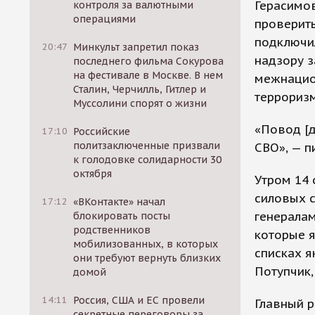
Герасимов
контроля за валютными
операциями
проверить
подключил
20:47
Минкульт запретил показ
надзору з
последнего фильма Сокурова
на фестивале в Москве. В нем
межнацио
Сталин, Черчилль, Гитлер и
терроризм
Муссолини спорят о жизни
«Повод [д
17:10
Российские
политзаключенные призвали
СВО», — п
к голодовке солидарности 30
октября
Утром 14 
силовых 
17:12
«ВКонтакте» начал
генералам
блокировать посты
родственников
которые 
мобилизованных, в которых
списках я
они требуют вернуть близких
Потупчик,
домой
14:11
Россия, США и ЕС провели
Главный р
секретные переговоры за