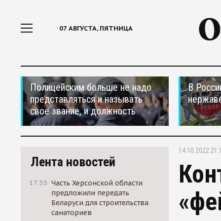
07 АВГУСТА, ПЯТНИЦА
Полицейским больше не надо
В Росси
представляться и называть
нержав
свое звание, и должность
14.10.2022 21:
Лента новостей
Кон
17:35
Часть Херсонской области
«фе
предложили передать
Беларуси для строительства
санаториев