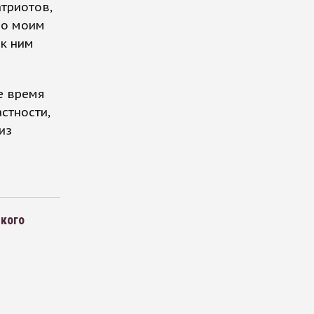
атриотов,
 по моим
 к ним
е время
стности,
из
ского