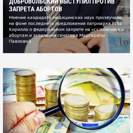
ДОБРОВОЛЬСКИЙ ВЫСТУПИЛ ПРОТИВ
ЗАПРЕТА АБОРТОВ
Мнение кандидата медицинских наук прозвучало
на фоне последнего предложения патриарха РПЦ
Кирилла о федеральном запрете на «склонение» к
абортам и заявления сенатора Маргариты
Павловой