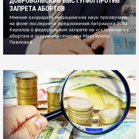
ДОБРОВОЛЬСКИЙ ВЫСТУПИЛ ПРОТИВ
ЗАПРЕТА АБОРТОВ
Мнение кандидата медицинских наук прозвучало
на фоне последнего предложения патриарха РПЦ
Кирилла о федеральном запрете на «склонение» к
абортам и заявления сенатора Маргариты
Павловой