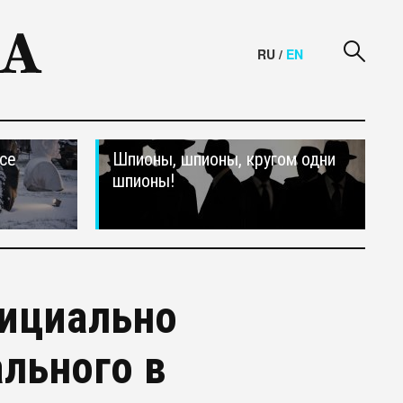
RU
/
EN
се
Шпионы, шпионы, кругом одни
шпионы!
фициально
льного в