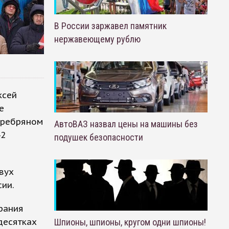
В России заржавел памятник
нержавеющему рублю
ксей
е
еребряном
АвтоВАЗ назвал цены на машины без
42
подушек безопасности
вух
ии.
рания
десятках
Шпионы, шпионы, кругом одни шпионы!