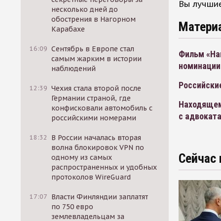
Вы лучшие
несколько дней до
обострения в Нагорном
Матери
Карабахе
16:09
Сентябрь в Европе стал
Фильм «На
самым жарким в истории
номинации
наблюдений
Российски
12:39
Чехия стала второй после
Германии страной, где
Находящем
конфисковали автомобиль с
с адвокат
российскими номерами
18:32
В России началась вторая
волна блокировок VPN по
Сейчас 
одному из самых
распространенных и удобных
протоколов WireGuard
17:07
Власти Финляндии заплатят
по 750 евро
землевладельцам за