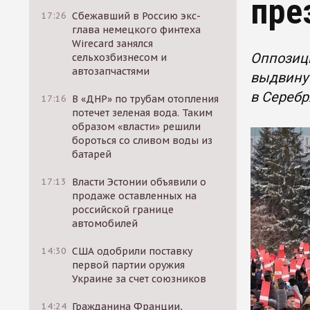
пре
17:26
Сбежавший в Россию экс-
глава немецкого финтеха
Wirecard занялся
Оппозиц
сельхозбизнесом и
автозапчастями
выдвинут
в Серебр
17:16
В «ДНР» по трубам отопления
потечет зеленая вода. Таким
образом «власти» решили
бороться со сливом воды из
батарей
17:13
Власти Эстонии объявили о
продаже оставленных на
российской границе
автомобилей
14:30
США одобрили поставку
первой партии оружия
Украине за счет союзников
14:24
Гражданина Франции,