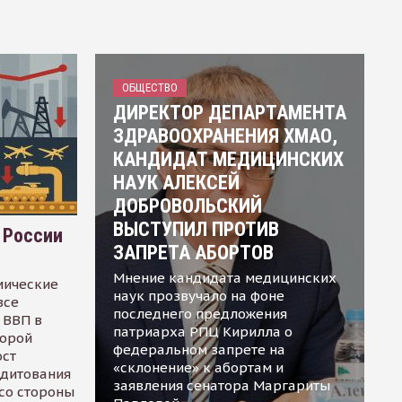
ОБЩЕСТВО
ДИРЕКТОР ДЕПАРТАМЕНТА
ЗДРАВООХРАНЕНИЯ ХМАО,
КАНДИДАТ МЕДИЦИНСКИХ
НАУК АЛЕКСЕЙ
ДОБРОВОЛЬСКИЙ
ВЫСТУПИЛ ПРОТИВ
 России
ЗАПРЕТА АБОРТОВ
Мнение кандидата медицинских
мические
наук прозвучало на фоне
все
последнего предложения
 ВВП в
патриарха РПЦ Кирилла о
торой
федеральном запрете на
ост
«склонение» к абортам и
едитования
заявления сенатора Маргариты
 со стороны