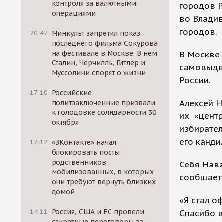
контроля за валютными
городов 
операциями
во Владив
городов.
20:47
Минкульт запретил показ
последнего фильма Сокурова
на фестивале в Москве. В нем
В Москве 
Сталин, Черчилль, Гитлер и
самовыдв
Муссолини спорят о жизни
России.
17:10
Российские
Алексей 
политзаключенные призвали
к голодовке солидарности 30
их «центр
октября
избирател
его канди
17:12
«ВКонтакте» начал
блокировать посты
родственников
Себя Нава
мобилизованных, в которых
сообщает
они требуют вернуть близких
домой
«Я стал о
14:11
Россия, США и ЕС провели
Спасибо в
секретные переговоры за