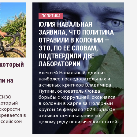
ПОЛИТИКА
ЮЛИЯ НАВАЛЬНАЯ
ЗАЯВИЛА, ЧТО ПОЛИТИКА
ОТРАВИЛИ В КОЛОНИИ —
ЭТО, ПО ЕЕ СЛОВАМ,
ПОДТВЕРДИЛИ ДВЕ
ЛАБОРАТОРИИ
 который
Алексей Навальный, один из
наиболее последовательных и
ли на
активных критиков Владимира
Путина, основатель Фонда
 СИЗО
борьбы с коррупцией, скончался
 который
в колонии в Харпе за Полярным
скорости
кругом 16 февраля 2024 года. Он
зревается в
отбывал там наказание по
оссийской
целому ряду политических статей