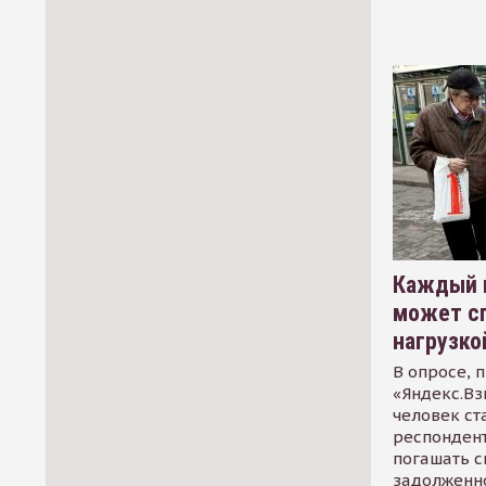
Каждый 
может сп
нагрузко
В опросе, 
«Яндекс.Вз
человек ст
респондент
погашать 
задолженно