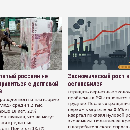
пятый россиян не
Экономический рост в
равиться с долговой
остановился
й
Отрицать серьезные эконо
проблемы в РФ становится 
проведенном на платформе
труднее. После сокращения
гляд» среди 1,2 тыс.
первом квартале на 0,6% в
арше 18 лет, 22%
квартал показал нулевой р
ов заявили, что не могут
экономики. Подавление кр
свои кредитные
и потребительского спроса
сти. При этом 18,5%