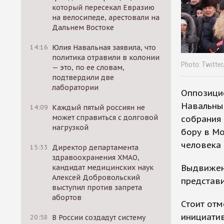
который пересекал Евразию
на велосипеде, арестовали на
Дальнем Востоке
14:16
Юлия Навальная заявила, что
политика отравили в колонии
Photo: Twitte
— это, по ее словам,
подтвердили две
лаборатории
Оппозици
Навальны
14:09
Каждый пятый россиян не
может справиться с долговой
собрания 
нагрузкой
бору в М
человека 
15:33
Директор департамента
здравоохранения ХМАО,
Выдвижени
кандидат медицинских наук
Алексей Добровольский
представи
выступил против запрета
абортов
Стоит отм
инициатив
20:58
В России создадут систему