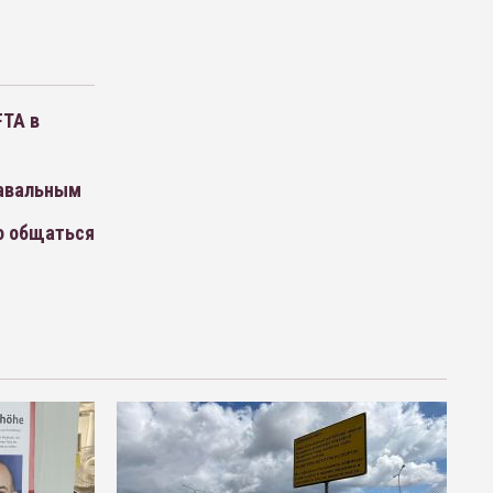
FTA в
Навальным
о общаться