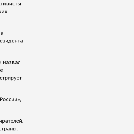
ктивисты
ких
за
езидента
и назвал
ке
стрирует
России»,
ирателей.
страны.