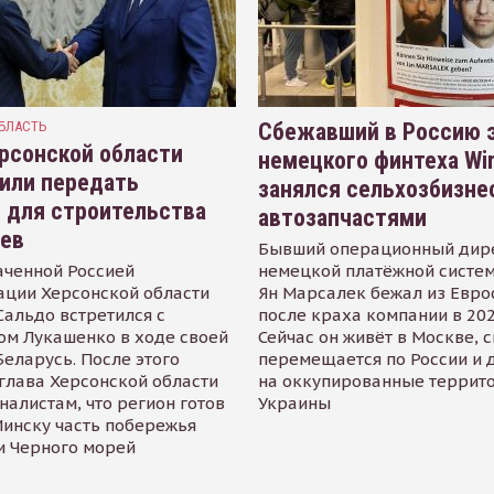
БЛАСТЬ
Сбежавший в Россию э
рсонской области
немецкого финтеха Wi
или передать
занялся сельхозбизне
 для строительства
автозапчастями
иев
Бывший операционный дир
аченной Россией
немецкой платёжной систем
ации Херсонской области
Ян Марсалек бежал из Евр
альдо встретился с
после краха компании в 202
ом Лукашенко в ходе своей
Сейчас он живёт в Москве, 
Беларусь. После этого
перемещается по России и 
глава Херсонской области
на оккупированные террит
налистам, что регион готов
Украины
инску часть побережья
и Черного морей