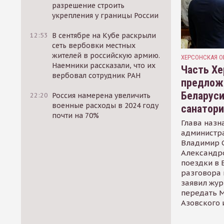
разрешение строить
укрепления у границы России
12:53
В сентябре на Кубе раскрыли
сеть вербовки местных
жителей в российскую армию.
ХЕРСОНСКАЯ О
Наемники рассказали, что их
Часть Хе
вербовал сотрудник РАН
предлож
Беларуси
22:20
Россия намерена увеличить
военные расходы в 2024 году
санатор
почти на 70%
Глава назн
администр
Владимир С
Александр
поездки в 
разговора 
заявил жур
передать М
Азовского 