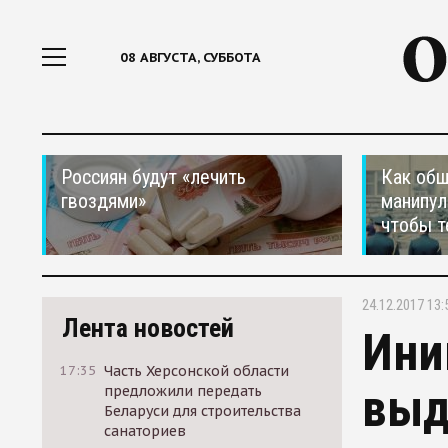
08 АВГУСТА, СУББОТА
Россиян будут «лечить
Как общ
гвоздями»
манипул
чтобы т
24.12.2017 13:
Лента новостей
Ини
17:35
Часть Херсонской области
выд
предложили передать
Беларуси для строительства
санаториев