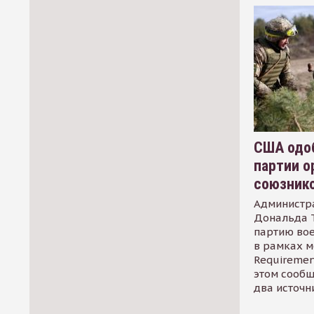
США одоб
партии о
союзник
Администр
Дональда 
партию во
в рамках м
Requirement
этом сообщ
два источн