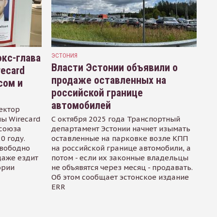
кс-глава
ЭСТОНИЯ
Власти Эстонии объявили о
recard
продаже оставленных на
сом и
российской границе
автомобилей
ектор
ы Wirecard
С октября 2025 года Транспортный
осоюза
департамент Эстонии начнет изымать
0 году.
оставленные на парковке возле КПП
свободно
на российской границе автомобили, а
даже ездит
потом - если их законные владельцы
ории
не объявятся через месяц - продавать.
Об этом сообщает эстонское издание
ERR