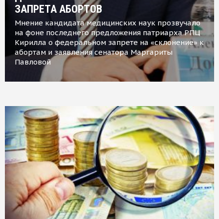
ЗАПРЕТА АБОРТОВ
Мнение кандидата медицинских наук прозвучало
на фоне последнего предложения патриарха РПЦ
Кирилла о федеральном запрете на «склонение» к
абортам и заявления сенатора Маргариты
Павловой