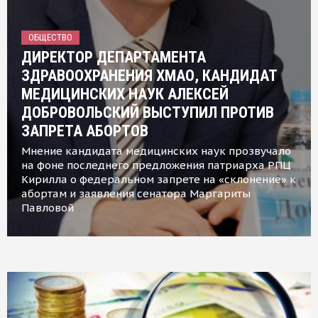
ОБЩЕСТВО
ДИРЕКТОР ДЕПАРТАМЕНТА
ЗДРАВООХРАНЕНИЯ ХМАО, КАНДИДАТ
МЕДИЦИНСКИХ НАУК АЛЕКСЕЙ
ДОБРОВОЛЬСКИЙ ВЫСТУПИЛ ПРОТИВ
ЗАПРЕТА АБОРТОВ
Мнение кандидата медицинских наук прозвучало
на фоне последнего предложения патриарха РПЦ
Кирилла о федеральном запрете на «склонение» к
абортам и заявления сенатора Маргариты
Павловой