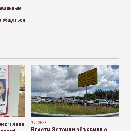
Навальным
о общаться
кс-глава
ЭСТОНИЯ
Власти Эстонии объявили о