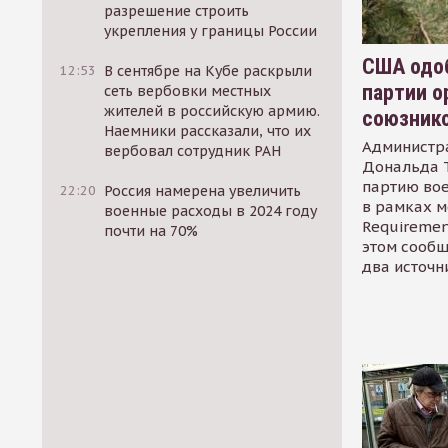
разрешение строить
укрепления у границы России
США одоб
12:53
В сентябре на Кубе раскрыли
партии о
сеть вербовки местных
жителей в российскую армию.
союзник
Наемники рассказали, что их
Администр
вербовал сотрудник РАН
Дональда 
партию во
22:20
Россия намерена увеличить
в рамках м
военные расходы в 2024 году
Requirement
почти на 70%
этом сообщ
два источн