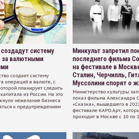
 создадут систему
Минкульт запретил по
я за валютными
последнего фильма С
ями
на фестивале в Москве
Сталин, Черчилль, Гит
тво создает систему
а операций в валюте, с
Муссолини спорят о ж
оторой планирует следить
Министерство культуры зап
капитала из России. На это
показ фильма Александра 
кнуло нежелание бизнеса
«Сказка», вышедшего в 2022
аться к предупреждениям
фестивале КАРО.Арт, котор
проходит в Москве с 10 по 