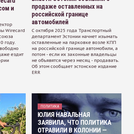
recard
продаже оставленных на
сом и
российской границе
автомобилей
ектор
ы Wirecard
С октября 2025 года Транспортный
осоюза
департамент Эстонии начнет изымать
0 году.
оставленные на парковке возле КПП
свободно
на российской границе автомобили, а
даже ездит
потом - если их законные владельцы
ории
не объявятся через месяц - продавать.
Об этом сообщает эстонское издание
ERR
ПОЛИТИКА
ЮЛИЯ НАВАЛЬНАЯ
ЗАЯВИЛА, ЧТО ПОЛИТИКА
ОТРАВИЛИ В КОЛОНИИ —