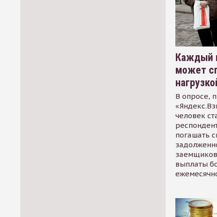
Каждый 
может сп
нагрузко
В опросе, 
«Яндекс.Вз
человек ст
респондент
погашать 
задолженно
заемщиков
выплаты б
ежемесячн