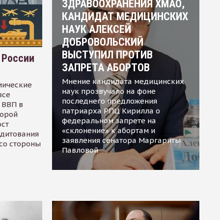
ЗДРАВООХРАНЕНИЯ ХМАО,
КАНДИДАТ МЕДИЦИНСКИХ
НАУК АЛЕКСЕЙ
ДОБРОВОЛЬСКИЙ
ВЫСТУПИЛ ПРОТИВ
 России
ЗАПРЕТА АБОРТОВ
Мнение кандидата медицинских
мические
наук прозвучало на фоне
все
последнего предложения
 ВВП в
патриарха РПЦ Кирилла о
торой
федеральном запрете на
ост
«склонение» к абортам и
едитования
заявления сенатора Маргариты
 со стороны
Павловой