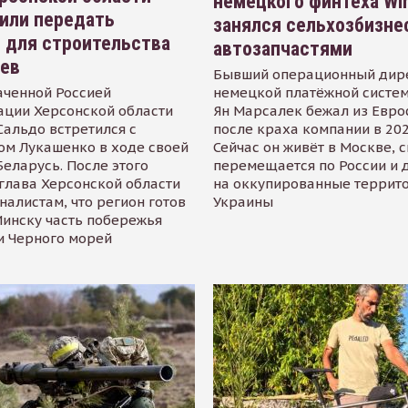
немецкого финтеха Wi
или передать
занялся сельхозбизне
 для строительства
автозапчастями
иев
Бывший операционный дир
аченной Россией
немецкой платёжной систем
ации Херсонской области
Ян Марсалек бежал из Евр
альдо встретился с
после краха компании в 202
ом Лукашенко в ходе своей
Сейчас он живёт в Москве, 
Беларусь. После этого
перемещается по России и 
глава Херсонской области
на оккупированные террит
налистам, что регион готов
Украины
инску часть побережья
и Черного морей