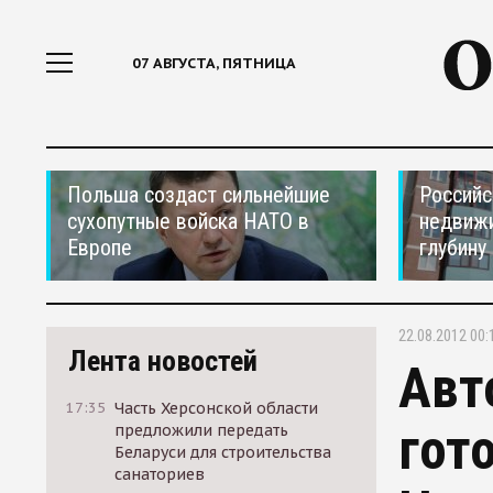
07 АВГУСТА, ПЯТНИЦА
Польша создаст сильнейшие
Российс
сухопутные войска НАТО в
недвижи
Европе
глубину
22.08.2012 00:
Лента новостей
Авт
17:35
Часть Херсонской области
гот
предложили передать
Беларуси для строительства
санаториев