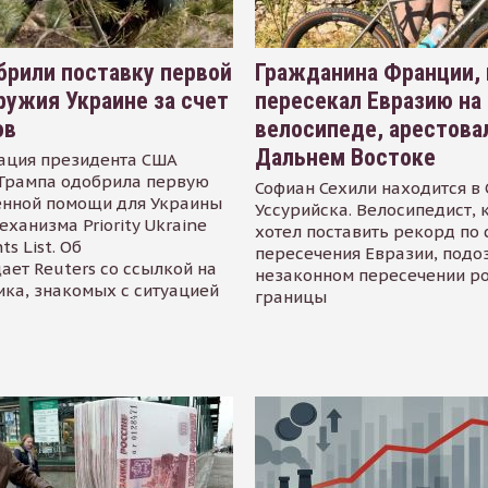
рили поставку первой
Гражданина Франции,
ружия Украине за счет
пересекал Евразию на
ов
велосипеде, арестова
Дальнем Востоке
ация президента США
Трампа одобрила первую
Софиан Сехили находится в
енной помощи для Украины
Уссурийска. Велосипедист,
еханизма Priority Ukraine
хотел поставить рекорд по 
s List. Об
пересечения Евразии, подо
ает Reuters со ссылкой на
незаконном пересечении р
ика, знакомых с ситуацией
границы