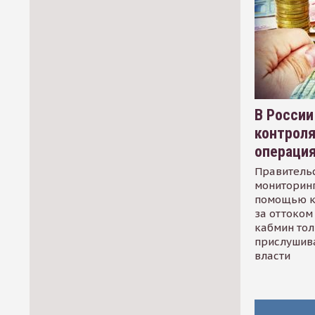
В России
контрол
операци
Правительс
мониторинг
помощью к
за оттоком 
кабмин тол
прислушив
власти