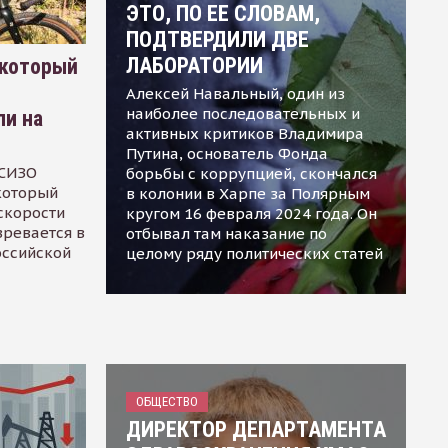
ЭТО, ПО ЕЕ СЛОВАМ,
ПОДТВЕРДИЛИ ДВЕ
ЛАБОРАТОРИИ
 который
Алексей Навальный, один из
наиболее последовательных и
ли на
активных критиков Владимира
Путина, основатель Фонда
 СИЗО
борьбы с коррупцией, скончался
 который
в колонии в Харпе за Полярным
скорости
кругом 16 февраля 2024 года. Он
зревается в
отбывал там наказание по
оссийской
целому ряду политических статей
ОБЩЕСТВО
ДИРЕКТОР ДЕПАРТАМЕНТА