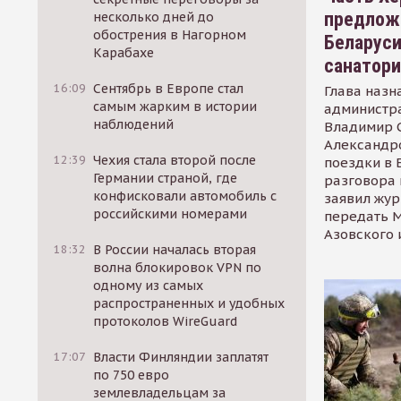
предлож
несколько дней до
обострения в Нагорном
Беларуси
Карабахе
санатор
16:09
Сентябрь в Европе стал
Глава назн
самым жарким в истории
администр
наблюдений
Владимир С
Александр
12:39
Чехия стала второй после
поездки в 
Германии страной, где
разговора 
конфисковали автомобиль с
заявил жур
российскими номерами
передать М
Азовского 
18:32
В России началась вторая
волна блокировок VPN по
одному из самых
распространенных и удобных
протоколов WireGuard
17:07
Власти Финляндии заплатят
по 750 евро
землевладельцам за