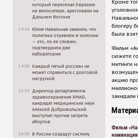
Кроме тог
который пересекал Евразию
уголовном
на велосипеде, арестовали на
Дальнем Востоке
Навальног
блогеру б
14:16
Юлия Навальная заявила, что
была взят
политика отравили в колонии
— это, по ее словам,
Фильм «Ан
подтвердили две
лаборатории
сюжете го
митинги н
14:09
Каждый пятый россиян не
возмущен
может справиться с долговой
нагрузкой
акцию про
миллионо
15:33
Директор департамента
закидали
здравоохранения ХМАО,
кандидат медицинских наук
Матери
Алексей Добровольский
выступил против запрета
абортов
Фильм «На
20:58
В России создадут систему
номинации