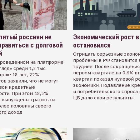
пятый россиян не
Экономический рост в
равиться с долговой
остановился
й
Отрицать серьезные эконо
проблемы в РФ становится 
проведенном на платформе
труднее. После сокращения
гляд» среди 1,2 тыс.
первом квартале на 0,6% в
арше 18 лет, 22%
квартал показал нулевой р
ов заявили, что не могут
экономики. Подавление кр
свои кредитные
и потребительского спроса
сти. При этом 18,5%
ЦБ дало свои результаты
 вынуждены тратить на
олее половины своего
ого доход