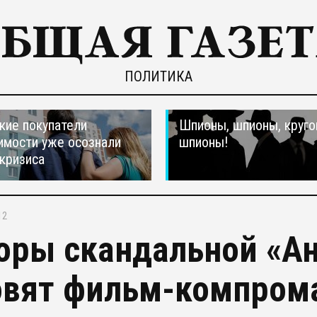
ПОЛИТИКА
кие покупатели
Шпионы, шпионы, круго
мости уже осознали
шпионы!
 кризиса
12
оры скандальной «Ан
овят фильм-компрома