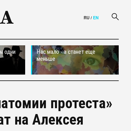
RU
/
EN
м одни
Нас мало - а станет еще
меньше
атомии протеста»
т на Алексея