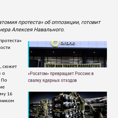
томия протеста» об оппозиции, готовит
ера Алексея Навального.
протеста»
ности
, сюжет
 о
«Росатом» превращает Россию в
 По
свалку ядерных отходов
ие
му 16
тником