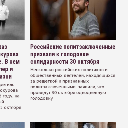
каз
Российские политзаключенные
окурова
призвали к голодовке
. В нем
солидарности 30 октября
лер и
Несколько российских политиков и
общественных деятелей, находящихся
изни
за решеткой и признанных
ретило
политзаключенными, заявили, что
Сокурова
проведут 30 октября однодневную
 году, на
голодовку
ый
15 октября