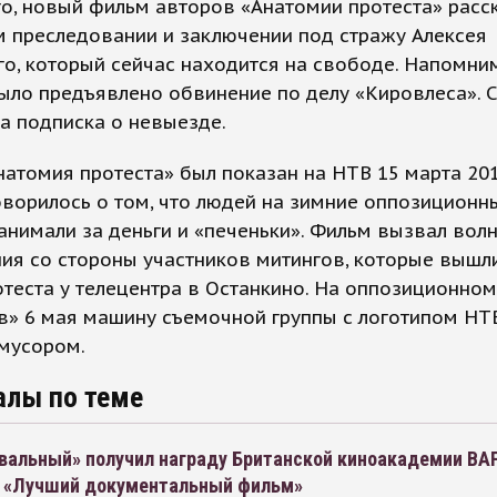
о, новый фильм авторов «Анатомии протеста» расс
 преследовании и заключении под стражу Алексея
о, который сейчас находится на свободе. Напомним
ыло предъявлено обвинение по делу «Кировлеса». С
а подписка о невыезде.
атомия протеста» был показан на НТВ 15 марта 201
ворилось о том, что людей на зимние оппозиционн
анимали за деньги и «печеньки». Фильм вызвал вол
ия со стороны участников митингов, которые вышл
теста у телецентра в Останкино. На оппозиционно
в» 6 мая машину съемочной группы с логотипом НТ
 мусором.
алы по теме
вальный» получил награду Британской киноакадемии BA
 «Лучший документальный фильм»