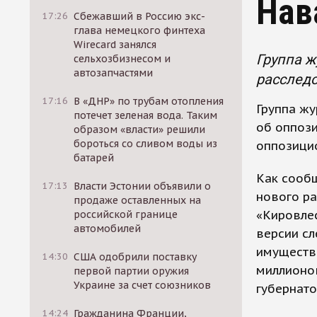
Нав
17:26
Сбежавший в Россию экс-
глава немецкого финтеха
Wirecard занялся
Группа ж
сельхозбизнесом и
автозапчастями
расследо
17:16
В «ДНР» по трубам отопления
Группа жу
потечет зеленая вода. Таким
об оппози
образом «власти» решили
бороться со сливом воды из
оппозици
батарей
Как сообщ
17:13
Власти Эстонии объявили о
нового ра
продаже оставленных на
«Кировле
российской границе
автомобилей
версии сл
имущества
14:30
США одобрили поставку
миллионов
первой партии оружия
Украине за счет союзников
губернато
14:24
Гражданина Франции,