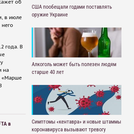
кажет об
США пообещали годами поставлять
оружие Украине
, в июле
 него
2 года. В
ые
ну
Алкоголь может быть полезен людям
и на
старше 40 лет
м «Марше
В
Симптомы «кентавра» и новые штаммы
FTA в
коронавируса вызывают тревогу