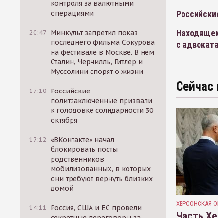
контроля за валютными
операциями
Российски
Находящем
20:47
Минкульт запретил показ
последнего фильма Сокурова
с адвокат
на фестивале в Москве. В нем
Сталин, Черчилль, Гитлер и
Муссолини спорят о жизни
Сейчас 
17:10
Российские
политзаключенные призвали
к голодовке солидарности 30
октября
17:12
«ВКонтакте» начал
блокировать посты
родственников
мобилизованных, в которых
они требуют вернуть близких
домой
ХЕРСОНСКАЯ О
14:11
Россия, США и ЕС провели
Часть Хе
секретные переговоры за