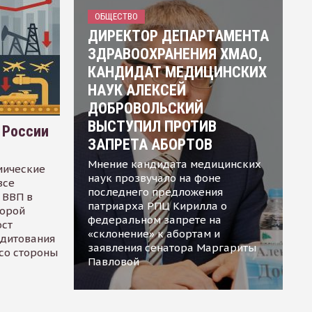
ОБЩЕСТВО
ДИРЕКТОР ДЕПАРТАМЕНТА
ЗДРАВООХРАНЕНИЯ ХМАО,
КАНДИДАТ МЕДИЦИНСКИХ
НАУК АЛЕКСЕЙ
ДОБРОВОЛЬСКИЙ
ВЫСТУПИЛ ПРОТИВ
 России
ЗАПРЕТА АБОРТОВ
Мнение кандидата медицинских
мические
наук прозвучало на фоне
все
последнего предложения
 ВВП в
патриарха РПЦ Кирилла о
торой
федеральном запрете на
ост
«склонение» к абортам и
едитования
заявления сенатора Маргариты
 со стороны
Павловой