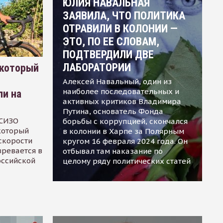
ЮЛИЯ НАВАЛЬНАЯ
ЗАЯВИЛА, ЧТО ПОЛИТИКА
ОТРАВИЛИ В КОЛОНИИ —
ЭТО, ПО ЕЕ СЛОВАМ,
ПОДТВЕРДИЛИ ДВЕ
ЛАБОРАТОРИИ
 который
Алексей Навальный, один из
наиболее последовательных и
ли на
активных критиков Владимира
Путина, основатель Фонда
 СИЗО
борьбы с коррупцией, скончался
 который
в колонии в Харпе за Полярным
скорости
кругом 16 февраля 2024 года. Он
зревается в
отбывал там наказание по
оссийской
целому ряду политических статей