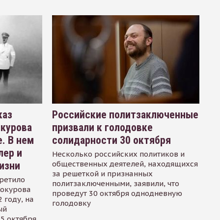
каз
Российские политзаключенные
окурова
призвали к голодовке
. В нем
солидарности 30 октября
лер и
Несколько российских политиков и
общественных деятелей, находящихся
изни
за решеткой и признанных
ретило
политзаключенными, заявили, что
Сокурова
проведут 30 октября однодневную
 году, на
голодовку
ый
15 октября