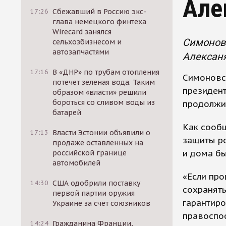
Але
17:26
Сбежавший в Россию экс-
глава немецкого финтеха
Wirecard занялся
Симонов
сельхозбизнесом и
автозапчастями
Алексаня
17:16
В «ДНР» по трубам отопления
Симоновс
потечет зеленая вода. Таким
президент
образом «власти» решили
бороться со сливом воды из
продолжит
батарей
Как сообщ
17:13
Власти Эстонии объявили о
защиты ро
продаже оставленных на
и дома б
российской границе
автомобилей
«Если про
14:30
США одобрили поставку
сохранять
первой партии оружия
гарантиро
Украине за счет союзников
правоспос
14:24
Гражданина Франции,