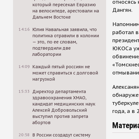
относясь 
который пересекал Евразию
Дангян.
на велосипеде, арестовали на
Дальнем Востоке
Напомним,
14:16
Юлия Навальная заявила, что
работал в
политика отравили в колонии
президент
— это, по ее словам,
ЮКОСа уже
подтвердили две
лаборатории
обвинени
«Томскнеф
14:09
Каждый пятый россиян не
отмывани
может справиться с долговой
нагрузкой
Алексанян
15:33
Директор департамента
обнаружен
здравоохранения ХМАО,
туберкуле
кандидат медицинских наук
Алексей Добровольский
года, а в
выступил против запрета
абортов
Матери
20:58
В России создадут систему