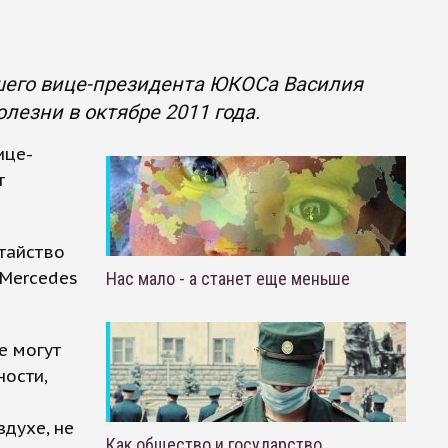
шего вице-президента ЮКОСа Василия
лезни в октябре 2011 года.
ице-
т
тайство
 Merсedes
Нас мало - а станет еще меньше
е могут
ности,
здухе, не
Как общество и государство