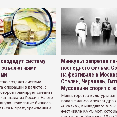
 создадут систему
Минкульт запретил по
я за валютными
последнего фильма С
ями
на фестивале в Москве
Сталин, Черчилль, Гит
тво создает систему
а операций в валюте, с
Муссолини спорят о ж
оторой планирует следить
Министерство культуры зап
капитала из России. На это
показ фильма Александра 
кнуло нежелание бизнеса
«Сказка», вышедшего в 2022
аться к предупреждениям
фестивале КАРО.Арт, котор
проходит в Москве с 10 по 