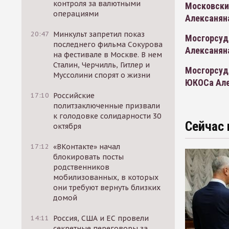
контроля за валютными
Московски
операциями
Алексанян
20:47
Минкульт запретил показ
Мосгорсуд
последнего фильма Сокурова
Алексанян
на фестивале в Москве. В нем
Сталин, Черчилль, Гитлер и
Мосгорсуд
Муссолини спорят о жизни
ЮКОСа Але
17:10
Российские
политзаключенные призвали
к голодовке солидарности 30
Сейчас 
октября
17:12
«ВКонтакте» начал
блокировать посты
родственников
мобилизованных, в которых
они требуют вернуть близких
домой
14:11
Россия, США и ЕС провели
секретные переговоры за