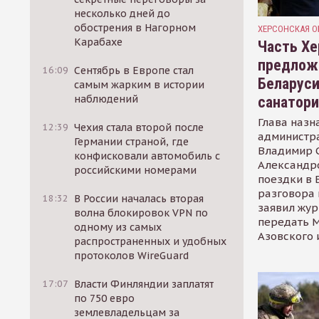
несколько дней до
обострения в Нагорном
ХЕРСОНСКАЯ О
Карабахе
Часть Хе
предлож
16:09
Сентябрь в Европе стал
Беларуси
самым жарким в истории
наблюдений
санатор
Глава назн
12:39
Чехия стала второй после
администр
Германии страной, где
Владимир С
конфисковали автомобиль с
Александр
российскими номерами
поездки в 
разговора 
18:32
В России началась вторая
заявил жур
волна блокировок VPN по
передать М
одному из самых
Азовского 
распространенных и удобных
протоколов WireGuard
17:07
Власти Финляндии заплатят
по 750 евро
землевладельцам за