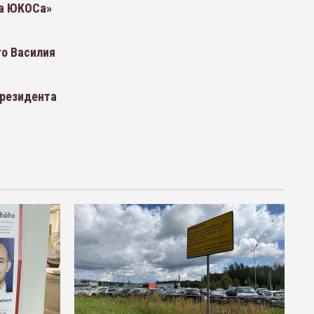
ла ЮКОСа»
го Василия
президента