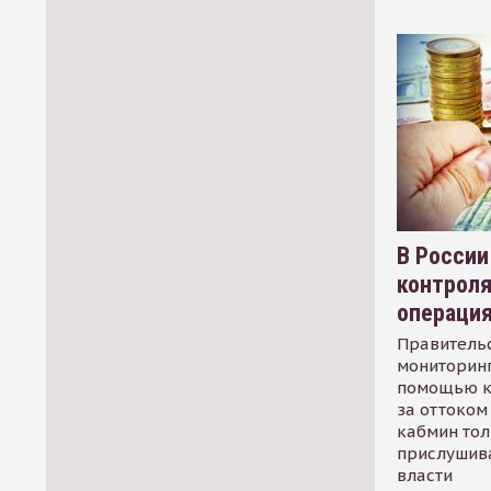
В России
контрол
операци
Правительс
мониторинг
помощью к
за оттоком 
кабмин тол
прислушив
власти