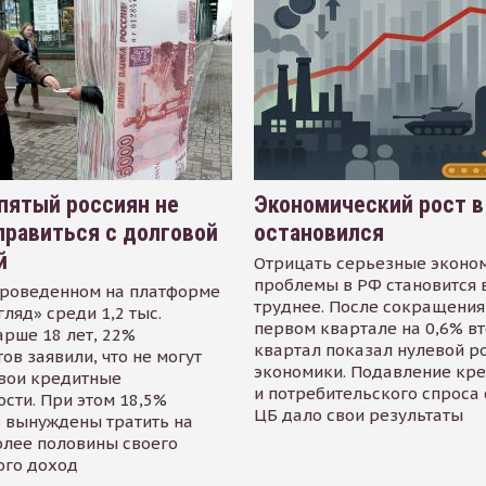
пятый россиян не
Экономический рост в
равиться с долговой
остановился
й
Отрицать серьезные эконо
проблемы в РФ становится 
проведенном на платформе
труднее. После сокращения
гляд» среди 1,2 тыс.
первом квартале на 0,6% в
арше 18 лет, 22%
квартал показал нулевой р
ов заявили, что не могут
экономики. Подавление кр
свои кредитные
и потребительского спроса
сти. При этом 18,5%
ЦБ дало свои результаты
 вынуждены тратить на
олее половины своего
ого доход