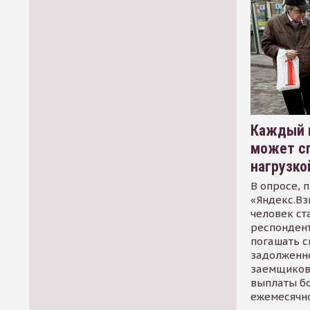
Каждый 
может сп
нагрузко
В опросе, 
«Яндекс.Вз
человек ст
респондент
погашать 
задолженно
заемщиков
выплаты б
ежемесячн