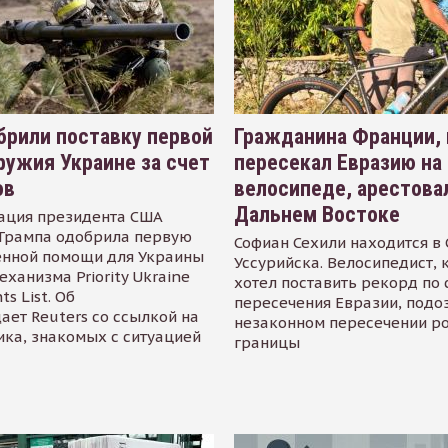
рили поставку первой
Гражданина Франции,
ружия Украине за счет
пересекал Евразию на
ов
велосипеде, арестова
Дальнем Востоке
ация президента США
Трампа одобрила первую
Софиан Сехили находится в
енной помощи для Украины
Уссурийска. Велосипедист,
еханизма Priority Ukraine
хотел поставить рекорд по 
s List. Об
пересечения Евразии, подо
ает Reuters со ссылкой на
незаконном пересечении р
ика, знакомых с ситуацией
границы