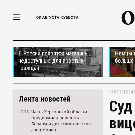
08 АВГУСТА, СУББОТА
В России появятся магазины,
Немцы 
недоступные для простых
больше 
граждан
14.05.2012 14:
Лента новостей
Суд
17:35
Часть Херсонской области
виц
предложили передать
Беларуси для строительства
санаториев