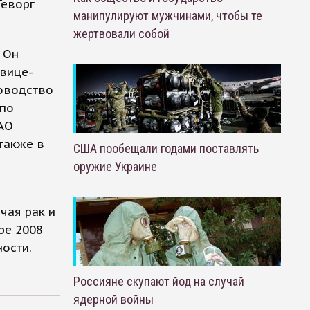
Геворг
манипулируют мужчинами, чтобы те
жертвовали собой
 Он
 вице-
ководство
 по
АО
также в
США пообещали годами поставлять
оружие Украине
чая рак и
ре 2008
ности.
Россияне скупают йод на случай
ядерной войны