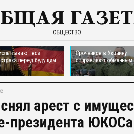
ОБЩЕСТВО
испытывают все
Срочников в Украину
страха перед будущим
отправляют обманным 
32
 снял арест с имуще
е-президента ЮКОСа