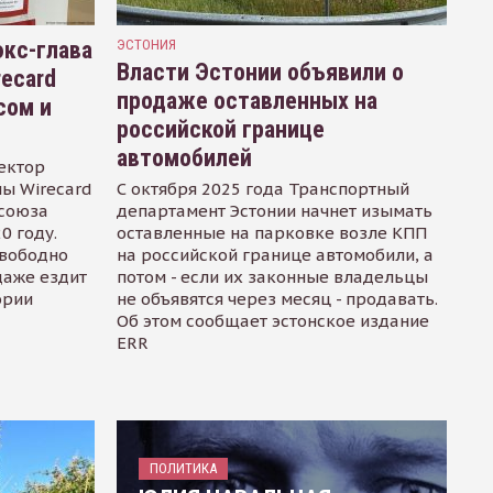
кс-глава
ЭСТОНИЯ
Власти Эстонии объявили о
recard
продаже оставленных на
сом и
российской границе
автомобилей
ектор
ы Wirecard
С октября 2025 года Транспортный
осоюза
департамент Эстонии начнет изымать
0 году.
оставленные на парковке возле КПП
свободно
на российской границе автомобили, а
даже ездит
потом - если их законные владельцы
ории
не объявятся через месяц - продавать.
Об этом сообщает эстонское издание
ERR
ПОЛИТИКА