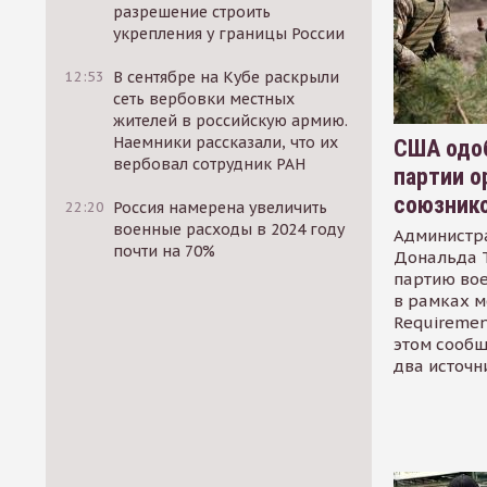
разрешение строить
укрепления у границы России
12:53
В сентябре на Кубе раскрыли
сеть вербовки местных
жителей в российскую армию.
Наемники рассказали, что их
США одоб
вербовал сотрудник РАН
партии о
союзник
22:20
Россия намерена увеличить
военные расходы в 2024 году
Администр
почти на 70%
Дональда 
партию во
в рамках м
Requirement
этом сообщ
два источн