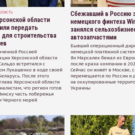
БЛАСТЬ
Сбежавший в Россию э
рсонской области
немецкого финтеха Wi
или передать
занялся сельхозбизне
 для строительства
автозапчастями
иев
Бывший операционный дир
аченной Россией
немецкой платёжной систем
ации Херсонской области
Ян Марсалек бежал из Евр
альдо встретился с
после краха компании в 202
ом Лукашенко в ходе своей
Сейчас он живёт в Москве, 
Беларусь. После этого
перемещается по России и 
глава Херсонской области
на оккупированные террит
налистам, что регион готов
Украины
инску часть побережья
и Черного морей