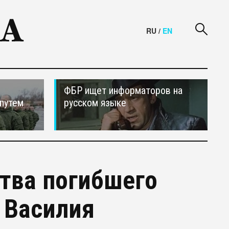
RU
/
EN
ФБР ищет информаторов на
путем
русском языке
ства погибшего
 Василия