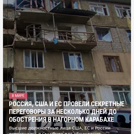
В МИРЕ
РОССИЯ, США И ЕС ПРОВЕЛИ СЕКРЕТНЫЕ
ПЕРЕГОВОРЫ ЗА НЕСКОЛЬКО ДНЕЙ ДО
ОБОСТРЕНИЯ В НАГОРНОМ КАРАБАХЕ
Высшие должностные лица США, ЕС и России
встретились в Стамбуле для обсуждения