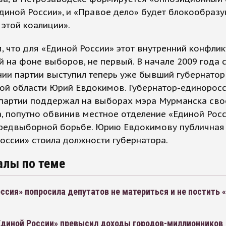
диной России», и «Правое дело» будет блокообраз
 этой коалиции».
 что для «Единой России» этот внутренний конфлик
 на фоне выборов, не первый. В начале 2009 года 
ии партии выступил теперь уже бывший губернатор
ой области Юрий Евдокимов. Губернатор-единоросс
партии поддержал на выборах мэра Мурманска сво
, попутно обвинив местное отделение «Единой Росс
предвыборной борьбе. Юрию Евдокимову публичная
оссии» стоила должности губернатора.
алы по теме
ссия» попросила депутатов не материться и не постить 
диной России» превысил доходы городов-миллионников