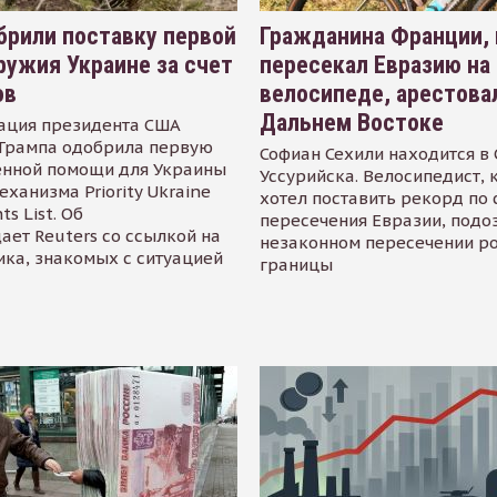
рили поставку первой
Гражданина Франции,
ружия Украине за счет
пересекал Евразию на
ов
велосипеде, арестова
Дальнем Востоке
ация президента США
Трампа одобрила первую
Софиан Сехили находится в
енной помощи для Украины
Уссурийска. Велосипедист,
еханизма Priority Ukraine
хотел поставить рекорд по 
s List. Об
пересечения Евразии, подо
ает Reuters со ссылкой на
незаконном пересечении р
ика, знакомых с ситуацией
границы