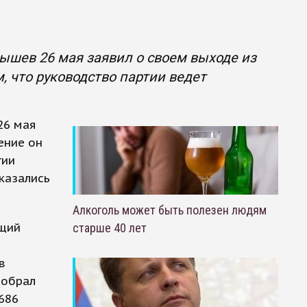
ышев 26 мая заявил о своем выходе из
, что руководство партии ведет
26 мая
ение он
тии
казались
Алкоголь может быть полезен людям
ющий
старше 40 лет
в
собрал
686