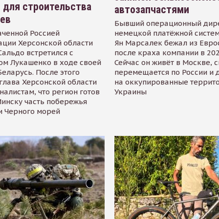
 для строительства
автозапчастями
иев
Бывший операционный дир
аченной Россией
немецкой платёжной систем
ации Херсонской области
Ян Марсалек бежал из Евр
альдо встретился с
после краха компании в 202
ом Лукашенко в ходе своей
Сейчас он живёт в Москве, 
Беларусь. После этого
перемещается по России и 
глава Херсонской области
на оккупированные террит
налистам, что регион готов
Украины
инску часть побережья
и Черного морей