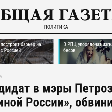
ПОЛИТИКА
построит барьер на
В РПЦ упорядочат изгн
 с Россией
бесов
09
дидат в мэры Петро
иной России», обвин