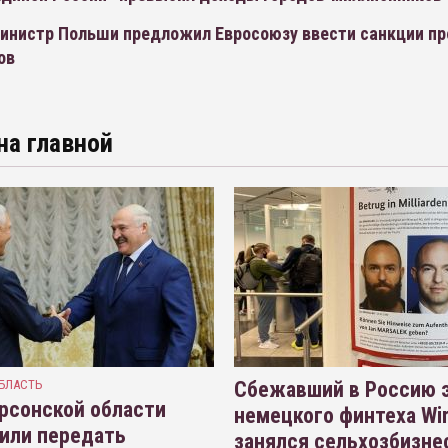
инистр Польши предложил Евросоюзу ввести санкции пр
ов
на главной
БЛАСТЬ
Сбежавший в Россию э
рсонской области
немецкого финтеха Wi
или передать
занялся сельхозбизне