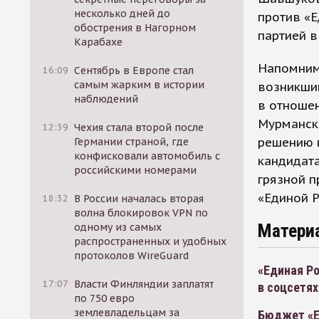
несколько дней до
против «Е
обострения в Нагорном
партией в
Карабахе
Напомним,
16:09
Сентябрь в Европе стал
самым жарким в истории
возникший
наблюдений
в отношен
Мурманск
12:39
Чехия стала второй после
решению 
Германии страной, где
конфисковали автомобиль с
кандидата
российскими номерами
грязной 
«Единой Р
18:32
В России началась вторая
волна блокировок VPN по
Матери
одному из самых
распространенных и удобных
протоколов WireGuard
«Единая Ро
17:07
Власти Финляндии заплатят
в соцсетях
по 750 евро
землевладельцам за
Бюджет «Е