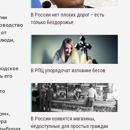
В России нет плохих дорог – есть
тии
только бездорожье
ководство
 от
 люди,
родское
В РПЦ упорядочат изгнание бесов
ь его
то
ом»,
В России появятся магазины,
ера
недоступные для простых граждан
 выборах