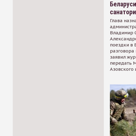
Беларуси
санатор
Глава назн
администр
Владимир С
Александр
поездки в 
разговора 
заявил жур
передать М
Азовского 