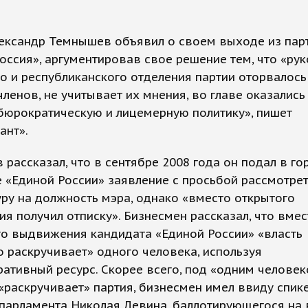
лександр Темнышев объявил о своем выходе из пар
оссия», аргументировав свое решение тем, что «ру
о и республиканского отделения партии оторвалось
ленов, не учитывает их мнения, во главе оказались
бюрократическую и лицемерную политику», пишет
ант».
рассказал, что в сентябре 2008 года он подал в го
 «Единой России» заявление с просьбой рассмотрет
ру на должность мэра, однако «вместо открытого
я получил отписку». Бизнесмен рассказал, что вмес
го выдвижения кандидата «Единой России» «власть
 раскручивает» одного человека, используя
ативный ресурс. Скорее всего, под «одним человек
«раскручивает» партия, бизнесмен имел ввиду спик
 парламента Николая Левина, баллотирующегося на