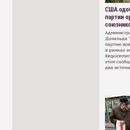
США одоб
партии о
союзник
Администр
Дональда 
партию во
в рамках м
Requirement
этом сообщ
два источн