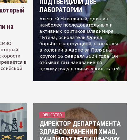
ПОДТВЕРДИЛИ ДВЕ
ЛАБОРАТОРИИ
 который
Алексей Навальный, один из
наиболее последовательных и
ли на
активных критиков Владимира
Путина, основатель Фонда
 СИЗО
борьбы с коррупцией, скончался
 который
в колонии в Харпе за Полярным
скорости
кругом 16 февраля 2024 года. Он
зревается в
отбывал там наказание по
оссийской
целому ряду политических статей
ОБЩЕСТВО
ДИРЕКТОР ДЕПАРТАМЕНТА
ЗДРАВООХРАНЕНИЯ ХМАО,
КАНДИДАТ МЕДИЦИНСКИХ