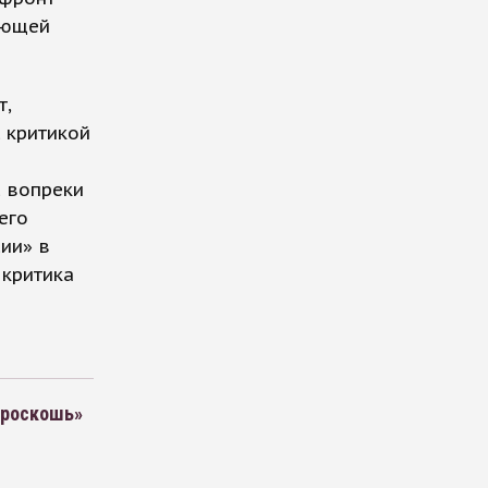
ующей
т,
с критикой
 вопреки
его
ии» в
 критика
«роскошь»