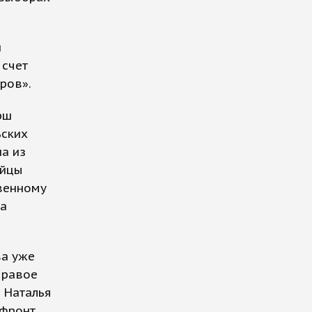
и
 счет
ров».
рш
ьских
а из
ийцы
твенному
за
ва уже
Правое
и Наталья
 фронт