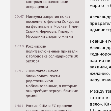
контроля за валютными
мэра от «
операциями
Александр
20:47
Минкульт запретил показ
последнего фильма Сокурова
превратил
на фестивале в Москве. В нем
администр
Сталин, Черчилль, Гитлер и
Муссолини спорят о жизни
Реакции г
17:10
Российские
Александр
политзаключенные призвали
«единорос
к голодовке солидарности 30
партии не
октября
заявили, 
17:12
«ВКонтакте» начал
желанию, 
блокировать посты
нарушение
родственников
мобилизованных, в которых
Между те
они требуют вернуть близких
домой
готово вз
дело». Ка
14:11
Россия, США и ЕС провели
Шавшуков
секретные переговоры за