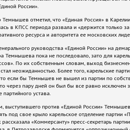
Единой России».
 Темнышев отметил, что «Единая Россия» в Карели
ась в КПСС периода развала и «держится только за
ативного ресурса и авторитета ее московских лиде
енерального руководства «Единой России» на дема
а Темнышева пока не последовало, зато для карел
сов». По их собственным словам, выход бизнесмен
 стал неожиданностью. Более того, карельские парт
что если бы Темнышев не вышел из партии по собс
то через пару дней он был бы все равно исключен 
 партийного устава.
м, выступившего против «Единой России» Темныше
ять под свое крыло карельское отделение партии «
к рассказала «Коммерсанту» пресс-секретарь парти
а, в Петрозаводске формируется «оппозиционный