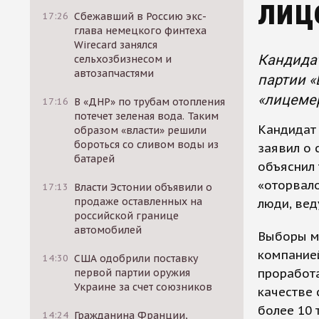
лиц
17:26
Сбежавший в Россию экс-
глава немецкого финтеха
Wirecard занялся
Кандидат
сельхозбизнесом и
автозапчастями
партии «
«лицеме
17:16
В «ДНР» по трубам отопления
потечет зеленая вода. Таким
Кандидат
образом «власти» решили
бороться со сливом воды из
заявил о 
батарей
объяснил 
«оторвало
17:13
Власти Эстонии объявили о
продаже оставленных на
люди, вед
российской границе
автомобилей
Выборы м
компание
14:30
США одобрили поставку
проработ
первой партии оружия
Украине за счет союзников
качестве
более 10 
14:24
Гражданина Франции,