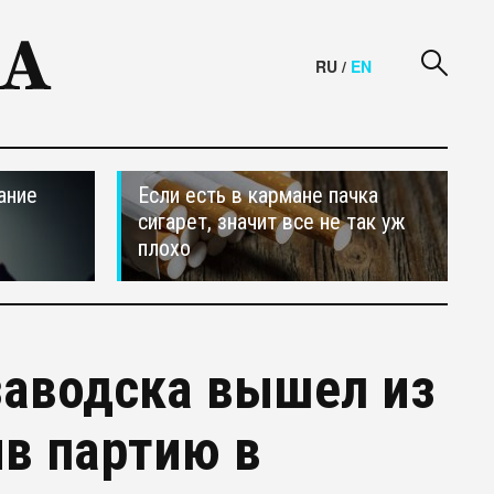
RU
/
EN
ание
Если есть в кармане пачка
сигарет, значит все не так уж
плохо
заводска вышел из
ив партию в