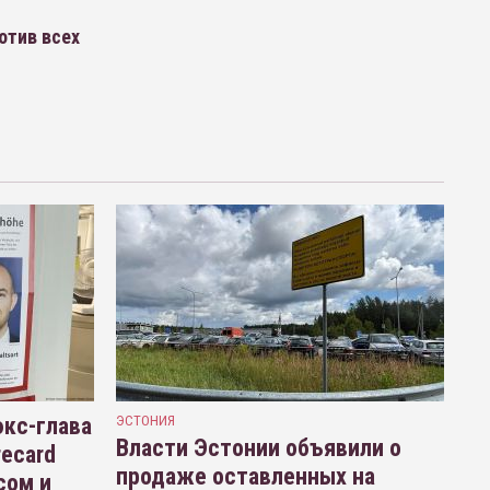
отив всех
кс-глава
ЭСТОНИЯ
Власти Эстонии объявили о
recard
продаже оставленных на
сом и