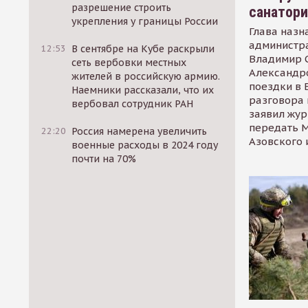
разрешение строить
санатор
укрепления у границы России
Глава назн
администр
12:53
В сентябре на Кубе раскрыли
Владимир С
сеть вербовки местных
Александр
жителей в российскую армию.
поездки в 
Наемники рассказали, что их
разговора 
вербовал сотрудник РАН
заявил жур
передать М
22:20
Россия намерена увеличить
Азовского 
военные расходы в 2024 году
почти на 70%