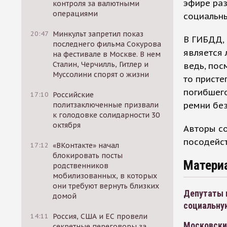
эфире раз
контроля за валютными
операциями
социальн
20:47
Минкульт запретил показ
В ГИБДД, 
последнего фильма Сокурова
является
на фестивале в Москве. В нем
Сталин, Черчилль, Гитлер и
ведь, пос
Муссолини спорят о жизни
то присте
погибшего
17:10
Российские
ремни бе
политзаключенные призвали
к голодовке солидарности 30
октября
Авторы со
посодейст
17:12
«ВКонтакте» начал
блокировать посты
Матери
родственников
мобилизованных, в которых
они требуют вернуть близких
Депутаты 
домой
социальну
14:11
Россия, США и ЕС провели
Московские
секретные переговоры за