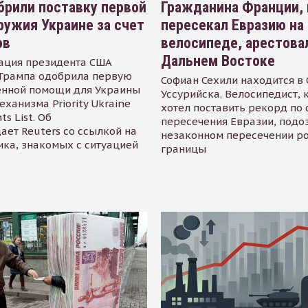
рили поставку первой
Гражданина Франции,
ружия Украине за счет
пересекал Евразию на
ов
велосипеде, арестова
Дальнем Востоке
ация президента США
Трампа одобрила первую
Софиан Сехили находится в
енной помощи для Украины
Уссурийска. Велосипедист,
еханизма Priority Ukraine
хотел поставить рекорд по 
s List. Об
пересечения Евразии, подо
ает Reuters со ссылкой на
незаконном пересечении р
ика, знакомых с ситуацией
границы