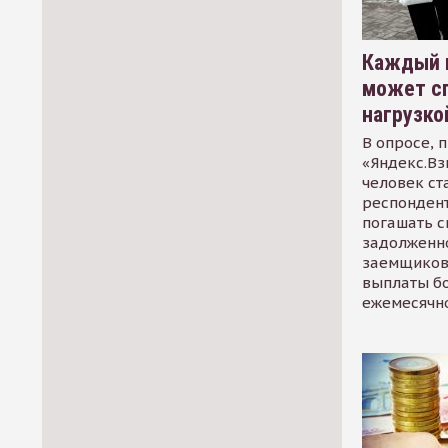
Каждый 
может сп
нагрузко
В опросе, 
«Яндекс.Вз
человек ст
респондент
погашать 
задолженно
заемщиков
выплаты б
ежемесячн