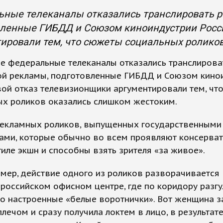
ьные телеканалы отказались транслировать р
вленные ГИБДД и Союзом киноиндустрии Росси
ировали тем, что сюжеты социальных ролико
е федеральные телеканалы отказались транслирова
ой рекламы, подготовленные ГИБДД и Союзом кино
вой отказ телевизионщики аргументировали тем, чт
ых роликов оказались слишком жестоким.
екламных роликов, выпущенных государственными
ами, которые обычно во всем проявляют консерват
тиле экшн и способны взять зрителя «за живое».
имер, действие одного из роликов разворачивается 
российском офисном центре, где по коридору разг
о настроенные «белые воротнички». Вот женщина з
лечом и сразу получила локтем в лицо, в результате