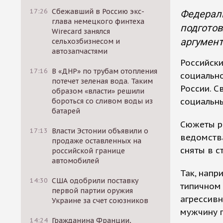
17:26
Сбежавший в Россию экс-
Федерал
глава немецкого финтеха
подгото
Wirecard занялся
аргумент
сельхозбизнесом и
автозапчастями
Российски
17:16
В «ДНР» по трубам отопления
социальн
потечет зеленая вода. Таким
России. С
образом «власти» решили
социальн
бороться со сливом воды из
батарей
Сюжеты р
17:13
Власти Эстонии объявили о
ведомств
продаже оставленных на
сняты в с
российской границе
автомобилей
Так, напр
14:30
США одобрили поставку
типичном 
первой партии оружия
агрессивн
Украине за счет союзников
мужчину п
14:24
Гражданина Франции,