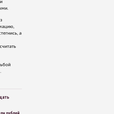
ли
ыми.
з
мацию,
тегнись, а
считать
сьбой
.
щать
млн рублей