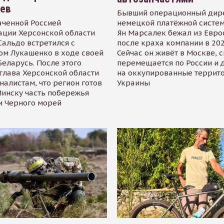
иев
Бывший операционный дир
аченной Россией
немецкой платёжной систем
ации Херсонской области
Ян Марсалек бежал из Евр
альдо встретился с
после краха компании в 202
ом Лукашенко в ходе своей
Сейчас он живёт в Москве, 
Беларусь. После этого
перемещается по России и 
глава Херсонской области
на оккупированные террит
налистам, что регион готов
Украины
инску часть побережья
и Черного морей