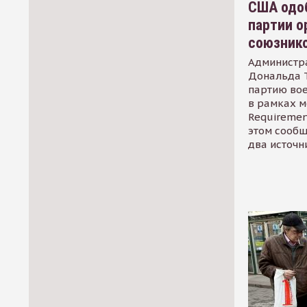
США одоб
партии о
союзник
Администр
Дональда 
партию во
в рамках м
Requirement
этом сообщ
два источн