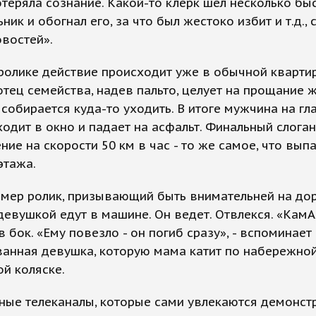
отеряла сознание. Какой-то клерк шел несколько бы
ьник и обогнал его, за что был жестоко избит и т.д.,
востей».
ролике действие происходит уже в обычной квартир
тец семейства, надев пальто, целует на прощание ж
 собирается куда-то уходить. В итоге мужчина на гл
одит в окно и падает на асфальт. Финальный слоган
ние на скорости 50 км в час - то же самое, что выпа
этажа.
мер ролик, призывающий быть внимательней на дор
девушкой едут в машине. Он ведет. Отвлекся. «КамА
в бок. «Ему повезло - он погиб сразу», - вспоминает
анная девушка, которую мама катит по набережной
й коляске.
ные телеканалы, которые сами увлекаются демонст