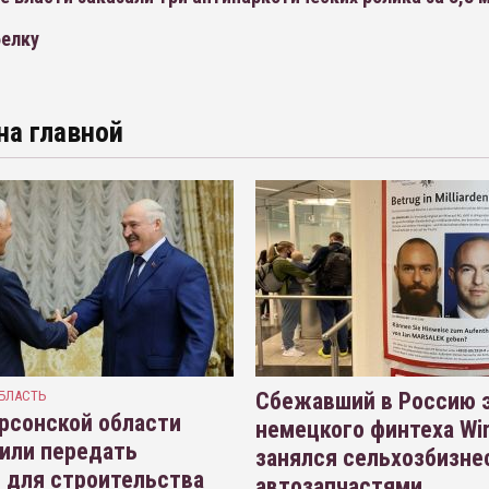
белку
на главной
БЛАСТЬ
Сбежавший в Россию э
рсонской области
немецкого финтеха Wi
или передать
занялся сельхозбизне
 для строительства
автозапчастями