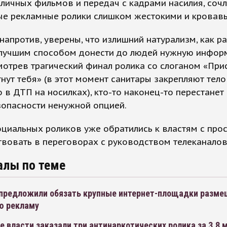
личных фильмов и передач с кадрами насилия, соч
ые рекламные ролики слишком жестокими и кровав
напротив, уверены, что излишний натурализм, как ра
 лучшим способом донести до людей нужную инфор
мотрев трагический финал ролика со слоганом «Прис
гнут тебя» (в этот момент санитары закрепляют тело
 в ДТП на носилках), кто-то наконец-то перестанет 
зопасности ненужной опцией.
циальных роликов уже обратились к властям с про
вовать в переговорах с руководством телеканалов
алы по теме
предложили обязать крупные интернет-площадки разме
ю рекламу
 власти заказали три антинаркотических ролика за 3,8 