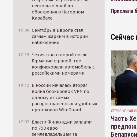
несколько дней до
Прислали 
обострения в Нагорном
Карабахе
16:09
Сентябрь в Европе стал
Сейчас 
самым жарким в истории
наблюдений
12:39
Чехия стала второй после
Германии страной, где
конфисковали автомобиль с
российскими номерами
18:32
В России началась вторая
волна блокировок VPN по
одному из самых
распространенных и удобных
протоколов WireGuard
ХЕРСОНСКАЯ О
Часть Хе
17:07
Власти Финляндии заплатят
предлож
по 750 евро
Беларуси
землевладельцам за