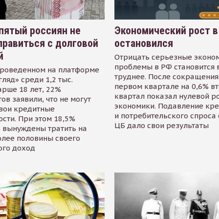
пятый россиян не
Экономический рост в
равиться с долговой
остановился
й
Отрицать серьезные эконо
проблемы в РФ становится 
проведенном на платформе
труднее. После сокращения
гляд» среди 1,2 тыс.
первом квартале на 0,6% в
арше 18 лет, 22%
квартал показал нулевой р
ов заявили, что не могут
экономики. Подавление кр
свои кредитные
и потребительского спроса
сти. При этом 18,5%
ЦБ дало свои результаты
 вынуждены тратить на
олее половины своего
ого доход