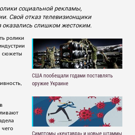
олики социальной рекламы,
и. Свой отказ телевизионщики
в оказались слишком жестоким.
ть ролики
индустрии
о сюжеты
США пообещали годами поставлять
ивность,
оружие Украине
в
уливают
адела
 чего
Симптомы «кентавра» и новые штаммы