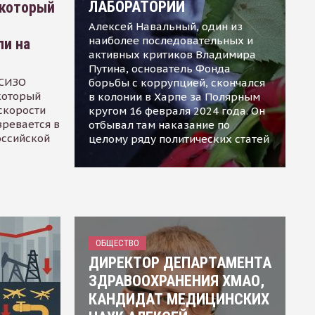
ЛАБОРАТОРИИ
 который
Алексей Навальный, один из
наиболее последовательных и
ли на
активных критиков Владимира
Путина, основатель Фонда
 СИЗО
борьбы с коррупцией, скончался
 который
в колонии в Харпе за Полярным
скорости
кругом 16 февраля 2024 года. Он
зревается в
отбывал там наказание по
оссийской
целому ряду политических статей
ОБЩЕСТВО
ДИРЕКТОР ДЕПАРТАМЕНТА
ЗДРАВООХРАНЕНИЯ ХМАО,
КАНДИДАТ МЕДИЦИНСКИХ