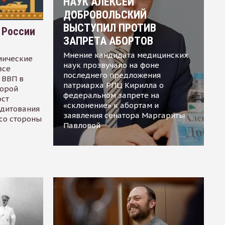
НАУК АЛЕКСЕЙ
ДОБРОВОЛЬСКИЙ
ВЫСТУПИЛ ПРОТИВ
 России
ЗАПРЕТА АБОРТОВ
Мнение кандидата медицинских
мические
наук прозвучало на фоне
все
последнего предложения
 ВВП в
патриарха РПЦ Кирилла о
торой
федеральном запрете на
ост
«склонение» к абортам и
едитования
заявления сенатора Маргариты
 со стороны
Павловой