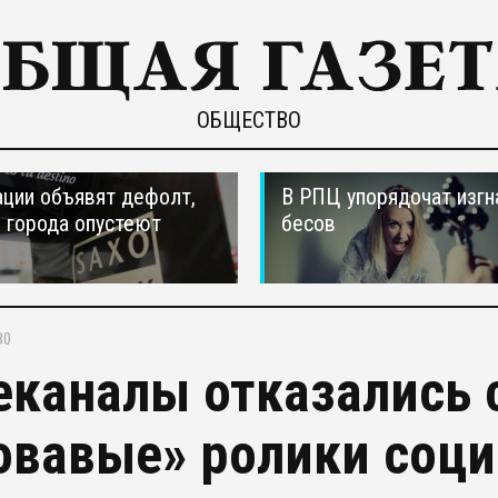
ОБЩЕСТВО
ции объявят дефолт,
В РПЦ упорядочат изгн
 города опустеют
бесов
30
еканалы отказались 
овавые» ролики соц