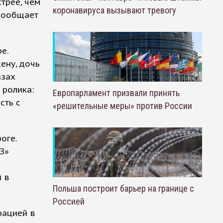
стрее, чем
коронавируса вызывают тревогу
 сообщает
е.
ену, дочь
азах
 ролика:
Европарламент призвали принять
сть с
«решительные меры» против России
оге.
З»
 в
Польша построит барьер на границе с
Россией
рацией в