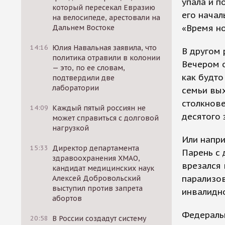
упала и п
который пересекал Евразию
его начал
на велосипеде, арестовали на
«Время но
Дальнем Востоке
14:16
Юлия Навальная заявила, что
В другом 
политика отравили в колонии
Вечером о
— это, по ее словам,
как будто
подтвердили две
лаборатории
семьи вых
столкнове
14:09
Каждый пятый россиян не
десятого 
может справиться с долговой
нагрузкой
Или напри
15:33
Директор департамента
Парень с 
здравоохранения ХМАО,
врезался 
кандидат медицинских наук
парализов
Алексей Добровольский
выступил против запрета
инвалидно
абортов
Федераль
20:58
В России создадут систему