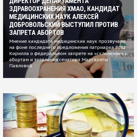
ДИРЕКТОР ДЕПАРТАМЕНТА
ЗДРАВООХРАНЕНИЯ ХМАО, КАНДИДАТ
МЕДИЦИНСКИХ НАУК АЛЕКСЕЙ
ДОБРОВОЛЬСКИЙ ВЫСТУПИЛ ПРОТИВ
ЗАПРЕТА АБОРТОВ
Мнение кандидата медицинских наук прозвучало
на фоне последнего предложения патриарха РПЦ
Кирилла о федеральном запрете на «склонение» к
абортам и заявления сенатора Маргариты
Павловой