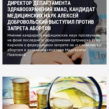
ДИРЕКТОР ДЕПАРТАМЕНТА
ЗДРАВООХРАНЕНИЯ ХМАО, КАНДИДАТ
МЕДИЦИНСКИХ НАУК АЛЕКСЕЙ
ДОБРОВОЛЬСКИЙ ВЫСТУПИЛ ПРОТИВ
ЗАПРЕТА АБОРТОВ
Мнение кандидата медицинских наук прозвучало
на фоне последнего предложения патриарха РПЦ
Кирилла о федеральном запрете на «склонение» к
абортам и заявления сенатора Маргариты
Павловой