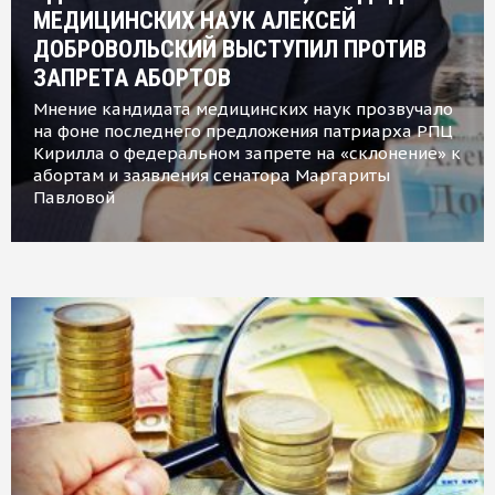
МЕДИЦИНСКИХ НАУК АЛЕКСЕЙ
ДОБРОВОЛЬСКИЙ ВЫСТУПИЛ ПРОТИВ
ЗАПРЕТА АБОРТОВ
Мнение кандидата медицинских наук прозвучало
на фоне последнего предложения патриарха РПЦ
Кирилла о федеральном запрете на «склонение» к
абортам и заявления сенатора Маргариты
Павловой