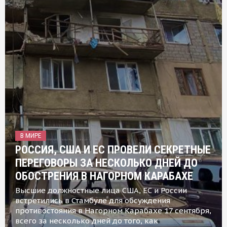
В МИРЕ
РОССИЯ, США И ЕС ПРОВЕЛИ СЕКРЕТНЫЕ
ПЕРЕГОВОРЫ ЗА НЕСКОЛЬКО ДНЕЙ ДО
ОБОСТРЕНИЯ В НАГОРНОМ КАРАБАХЕ
Высшие должностные лица США, ЕС и России
встретились в Стамбуле для обсуждения
противостояния в Нагорном Карабахе 17 сентября,
всего за несколько дней до того, как