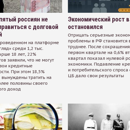
пятый россиян не
Экономический рост в
равиться с долговой
остановился
й
Отрицать серьезные эконо
проблемы в РФ становится 
проведенном на платформе
труднее. После сокращения
гляд» среди 1,2 тыс.
первом квартале на 0,6% в
арше 18 лет, 22%
квартал показал нулевой р
ов заявили, что не могут
экономики. Подавление кр
свои кредитные
и потребительского спроса
сти. При этом 18,5%
ЦБ дало свои результаты
 вынуждены тратить на
олее половины своего
ого доход