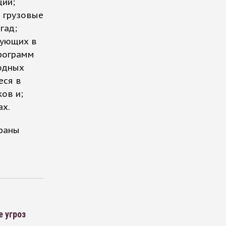
ций;
 грузовые
гад;
вующих в
программ
одных
еся в
ов и;
ах.
траны
 угроз