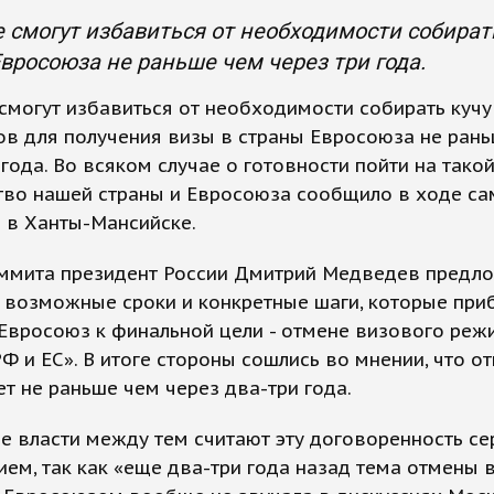
 смогут избавиться от необходимости собират
вросоюза не раньше чем через три года.
смогут избавиться от необходимости собирать кучу
ов для получения визы в страны Евросоюза не ран
 года. Во всяком случае о готовности пойти на тако
тво нашей страны и Евросоюза сообщило в ходе с
 в Ханты-Мансийске.
аммита президент России Дмитрий Медведев предл
 возможные сроки и конкретные шаги, которые при
Евросоюз к финальной цели - отмене визового реж
Ф и ЕС». В итоге стороны сошлись во мнении, что о
т не раньше чем через два-три года.
е власти между тем считают эту договоренность с
ем, так как «еще два-три года назад тема отмены 