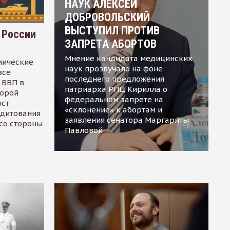
НАУК АЛЕКСЕЙ
ДОБРОВОЛЬСКИЙ
ВЫСТУПИЛ ПРОТИВ
 России
ЗАПРЕТА АБОРТОВ
Мнение кандидата медицинских
мические
наук прозвучало на фоне
все
последнего предложения
 ВВП в
патриарха РПЦ Кирилла о
торой
федеральном запрете на
ост
«склонение» к абортам и
едитования
заявления сенатора Маргариты
 со стороны
Павловой