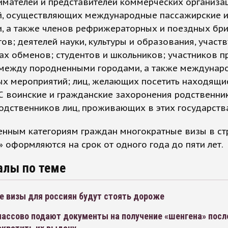
имателей и представителей коммерческих организа
й, осуществляющих международные пассажирские и
, а также членов рефрижераторных и поездных бри
ов; деятелей науки, культуры и образования, участ
х обменов; студентов и школьников; участников 
между породненными городами, а также междунар
ых мероприятий; лиц, желающих посетить находящи
С воинские и гражданские захоронения родственник
одственников лиц, проживающих в этих государств
енным категориям граждан многократные визы в с
 оформляются на срок от одного года до пяти лет.
алы по теме
е визы для россиян будут стоять дороже
массово подают документы на получение «шенгена» после