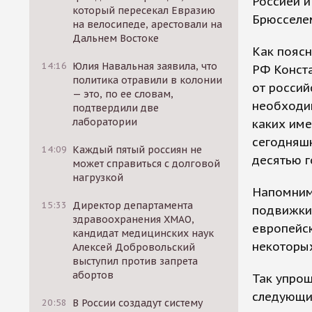
Россией 
который пересекал Евразию
Брюсселе
на велосипеде, арестовали на
Дальнем Востоке
Как пояс
14:16
Юлия Навальная заявила, что
РФ Конста
политика отравили в колонии
от россий
— это, по ее словам,
необходим
подтвердили две
лаборатории
каких име
сегодняшн
14:09
Каждый пятый россиян не
десятью г
может справиться с долговой
нагрузкой
Напомним,
15:33
Директор департамента
подвижки 
здравоохранения ХМАО,
европейск
кандидат медицинских наук
некоторых
Алексей Добровольский
выступил против запрета
абортов
Так упро
следующи
20:58
В России создадут систему