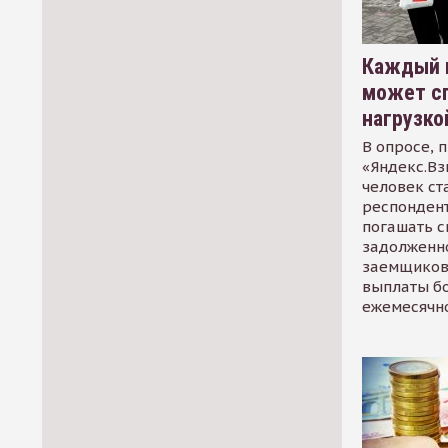
Каждый 
может сп
нагрузко
В опросе, 
«Яндекс.Вз
человек ст
респондент
погашать 
задолженно
заемщиков
выплаты б
ежемесячн