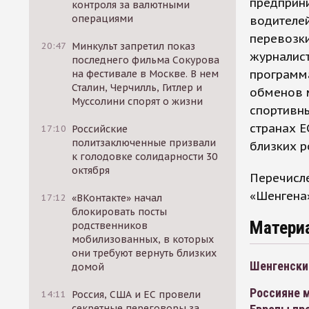
предприн
контроля за валютными
операциями
водителе
перевозки
20:47
Минкульт запретил показ
журналист
последнего фильма Сокурова
программа
на фестивале в Москве. В нем
Сталин, Черчилль, Гитлер и
обменов 
Муссолини спорят о жизни
спортивн
странах Е
17:10
Российские
политзаключенные призвали
близких р
к голодовке солидарности 30
октября
Перечисл
«Шенгена»
17:12
«ВКонтакте» начал
блокировать посты
Матери
родственников
мобилизованных, в которых
они требуют вернуть близких
Шенгенски
домой
Россияне 
14:11
Россия, США и ЕС провели
секретные переговоры за