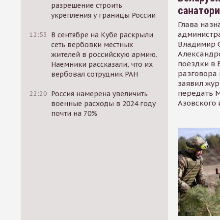
разрешение строить
санатор
укрепления у границы России
Глава назн
администр
12:53
В сентябре на Кубе раскрыли
Владимир С
сеть вербовки местных
Александр
жителей в российскую армию.
поездки в 
Наемники рассказали, что их
разговора 
вербовал сотрудник РАН
заявил жур
передать М
22:20
Россия намерена увеличить
Азовского 
военные расходы в 2024 году
почти на 70%