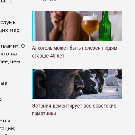
квы с
осдумы
щих мер
твами». О
Алкоголь может быть полезен людям
 что на
старше 40 лет
лее, чем
рые
о
Эстония демонтирует все советские
памятники
ется
гаций;