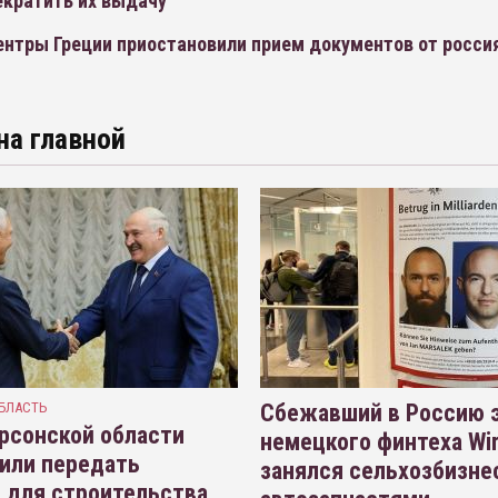
екратить их выдачу
ентры Греции приостановили прием документов от росси
на главной
БЛАСТЬ
Сбежавший в Россию э
рсонской области
немецкого финтеха Wi
или передать
занялся сельхозбизне
 для строительства