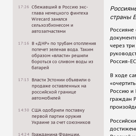
17:26
Сбежавший в Россию экс-
Россияне
глава немецкого финтеха
страны Е
Wirecard занялся
сельхозбизнесом и
Россияне 
автозапчастями
документ
17:16
В «ДНР» по трубам отопления
через три
потечет зеленая вода. Таким
руководс
образом «власти» решили
Россия-ЕС
бороться со сливом воды из
батарей
В ходе с
17:13
Власти Эстонии объявили о
«очертить
продаже оставленных на
Россию и 
российской границе
автомобилей
граждан Р
произойде
14:30
США одобрили поставку
первой партии оружия
Российски
Украине за счет союзников
достижени
14:24
Гражданина Франции,