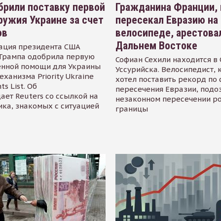
рили поставку первой
Гражданина Франции,
ружия Украине за счет
пересекал Евразию на
ов
велосипеде, арестова
Дальнем Востоке
ация президента США
Трампа одобрила первую
Софиан Сехили находится в
енной помощи для Украины
Уссурийска. Велосипедист,
еханизма Priority Ukraine
хотел поставить рекорд по 
s List. Об
пересечения Евразии, подо
ает Reuters со ссылкой на
незаконном пересечении р
ика, знакомых с ситуацией
границы