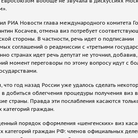
и Евросоюзом вообще не звучала в дискуссиях Мос
м».
нил РИА Новости глава международного комитета Г
нтин Косачев, отмена виз потребует соответствую
ской стороны. В частности, речь идет о подписании
ых соглашений о реадмиссии с «третьими государс
нно странах идет речь депутат не уточнил, добавив,
ий момент переговоры по этому вопросу идут с бо
осударствами.
 что год назад России уже удалось сделать некото
в добиться облегчения процедуры получения виз в
ие страны. Правда эти послабления касаются тольк
 категорий граждан.
щенный порядок оформления «шенгенских» виз каса
х категорий граждан РФ: членов официальных деле