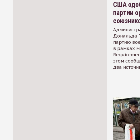
США одоб
партии о
союзник
Администр
Дональда 
партию во
в рамках м
Requirement
этом сообщ
два источн