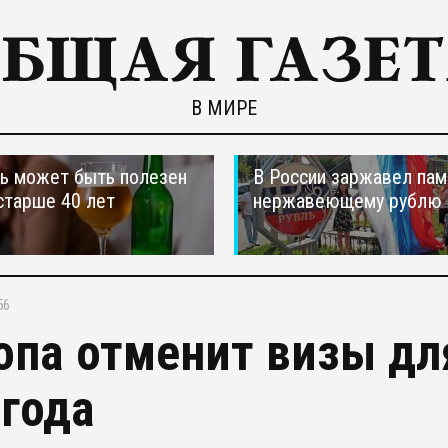
В МИРЕ
ь может быть полезен
В России заржавел пам
старше 40 лет
нержавеющему рублю
56
опа отменит визы дл
 года