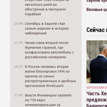
Европы пр
несколько дней до
Визовые ц
обострения в Нагорном
Карабахе
16:09
Сентябрь в Европе стал
самым жарким в истории
Сейчас 
наблюдений
12:39
Чехия стала второй после
Германии страной, где
конфисковали автомобиль с
российскими номерами
18:32
В России началась вторая
волна блокировок VPN по
одному из самых
распространенных и удобных
протоколов WireGuard
ХЕРСОНСКАЯ О
Часть Хе
17:07
Власти Финляндии заплатят
предлож
по 750 евро
землевладельцам за
Беларуси