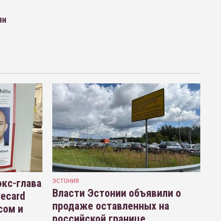
ян
кс-глава
ЭСТОНИЯ
Власти Эстонии объявили о
recard
продаже оставленных на
сом и
российской границе