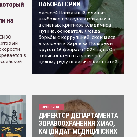
ЛАБОРАТОРИИ
 который
Алексей Навальный, один из
наиболее последовательных и
ли на
активных критиков Владимира
Путина, основатель Фонда
 СИЗО
борьбы с коррупцией, скончался
 который
в колонии в Харпе за Полярным
скорости
кругом 16 февраля 2024 года. Он
зревается в
отбывал там наказание по
оссийской
целому ряду политических статей
ОБЩЕСТВО
ДИРЕКТОР ДЕПАРТАМЕНТА
ЗДРАВООХРАНЕНИЯ ХМАО,
КАНДИДАТ МЕДИЦИНСКИХ