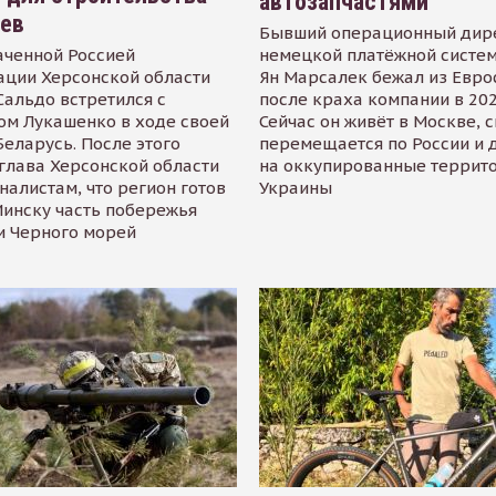
автозапчастями
иев
Бывший операционный дир
аченной Россией
немецкой платёжной систем
ации Херсонской области
Ян Марсалек бежал из Евр
альдо встретился с
после краха компании в 202
ом Лукашенко в ходе своей
Сейчас он живёт в Москве, 
Беларусь. После этого
перемещается по России и 
глава Херсонской области
на оккупированные террит
налистам, что регион готов
Украины
инску часть побережья
и Черного морей