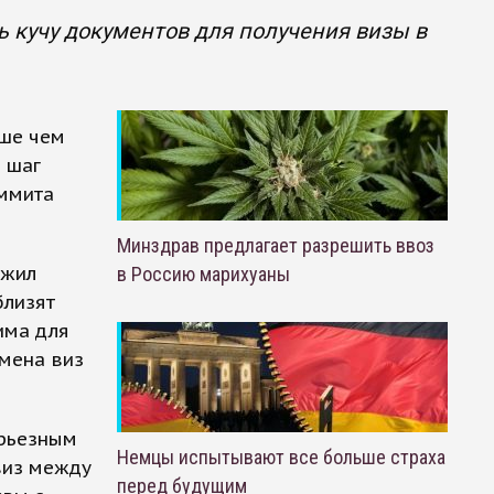
ь кучу документов для получения визы в
ьше чем
й шаг
аммита
Минздрав предлагает разрешить ввоз
ожил
в Россию марихуаны
близят
има для
тмена виз
ерьезным
Немцы испытывают все больше страха
виз между
перед будущим