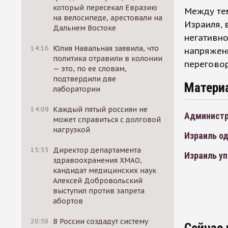
который пересекал Евразию
Между тем
на велосипеде, арестовали на
Израиля, 
Дальнем Востоке
негативно
14:16
Юлия Навальная заявила, что
напряжен
политика отравили в колонии
перегово
— это, по ее словам,
подтвердили две
Матери
лаборатории
14:09
Каждый пятый россиян не
Администр
может справиться с долговой
нагрузкой
Израиль од
15:33
Директор департамента
Израиль уп
здравоохранения ХМАО,
кандидат медицинских наук
Алексей Добровольский
выступил против запрета
абортов
20:58
В России создадут систему