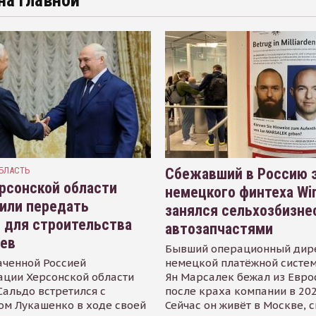
на главной
БЛАСТЬ
Сбежавший в Россию э
рсонской области
немецкого финтеха Wi
или передать
занялся сельхозбизне
 для строительства
автозапчастями
иев
Бывший операционный дир
аченной Россией
немецкой платёжной систем
ации Херсонской области
Ян Марсалек бежал из Евр
альдо встретился с
после краха компании в 202
ом Лукашенко в ходе своей
Сейчас он живёт в Москве, 