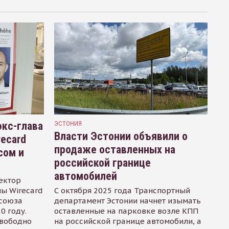
кс-глава
ЭСТОНИЯ
Власти Эстонии объявили о
recard
продаже оставленных на
сом и
российской границе
автомобилей
ектор
ы Wirecard
С октября 2025 года Транспортный
осоюза
департамент Эстонии начнет изымать
0 году.
оставленные на парковке возле КПП
свободно
на российской границе автомобили, а