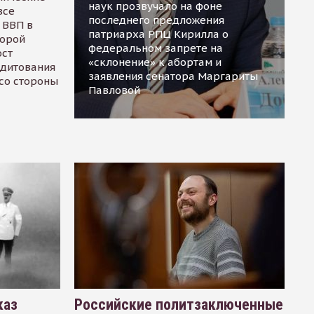
наук прозвучало на фоне
все
последнего предложения
 ВВП в
патриарха РПЦ Кирилла о
торой
федеральном запрете на
ост
«склонение» к абортам и
едитования
заявления сенатора Маргариты
 со стороны
Павловой
каз
Российские политзаключенные