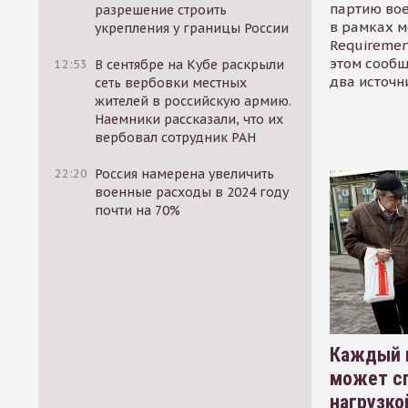
партию во
разрешение строить
в рамках м
укрепления у границы России
Requirement
этом сообщ
12:53
В сентябре на Кубе раскрыли
два источн
сеть вербовки местных
жителей в российскую армию.
Наемники рассказали, что их
вербовал сотрудник РАН
22:20
Россия намерена увеличить
военные расходы в 2024 году
почти на 70%
Каждый 
может сп
нагрузко