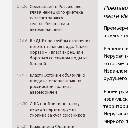
17:26
Сбежавший в Россию экс-
Премьер-
глава немецкого финтеха
части Ие
Wirecard занялся
сельхозбизнесом и
Премьер-м
автозапчастями
новых до
17:16
В «ДНР» по трубам отопления
потечет зеленая вода. Таким
Решение и
образом «власти» решили
Иерусали
бороться со сливом воды из
которые 
батарей
Израилем 
17:13
Власти Эстонии объявили о
будущего 
продаже оставленных на
российской границе
Ранее рук
автомобилей
израильс
14:30
США одобрили поставку
территори
первой партии оружия
Иерусалим
Украине за счет союзников
мирного п
14:24
Гражданина Франции,