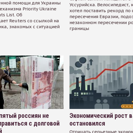
енной помощи для Украины
Уссурийска. Велосипедист,
еханизма Priority Ukraine
хотел поставить рекорд по 
s List. Об
пересечения Евразии, подо
ает Reuters со ссылкой на
незаконном пересечении р
ика, знакомых с ситуацией
границы
пятый россиян не
Экономический рост в
равиться с долговой
остановился
й
Отрицать серьезные эконо