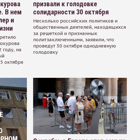
окурова
призвали к голодовке
. В нем
солидарности 30 октября
лер и
Несколько российских политиков и
общественных деятелей, находящихся
изни
за решеткой и признанных
ретило
политзаключенными, заявили, что
Сокурова
проведут 30 октября однодневную
 году, на
голодовку
ый
15 октября
Е
О
ОРНОМ