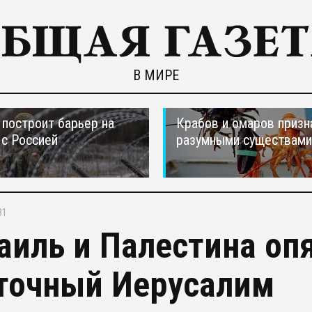
В МИРЕ
построит барьер на
Крабов и омаров призн
 с Россией
разумными существами
31
аиль и Палестина оп
точный Иерусалим