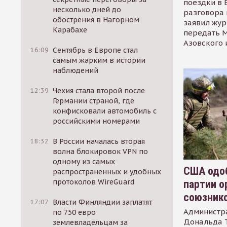
поездки в 
несколько дней до
разговора 
обострения в Нагорном
заявил жур
Карабахе
передать М
Азовского 
16:09
Сентябрь в Европе стал
самым жарким в истории
наблюдений
12:39
Чехия стала второй после
Германии страной, где
конфисковали автомобиль с
российскими номерами
18:32
В России началась вторая
волна блокировок VPN по
одному из самых
США одоб
распространенных и удобных
протоколов WireGuard
партии о
союзник
17:07
Власти Финляндии заплатят
Администр
по 750 евро
Дональда 
землевладельцам за