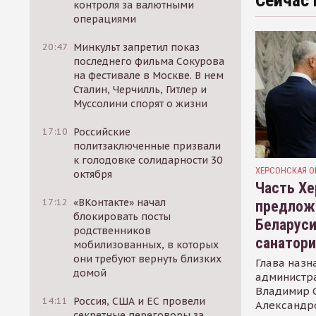
Сейчас 
контроля за валютными
операциями
20:47
Минкульт запретил показ
последнего фильма Сокурова
на фестивале в Москве. В нем
Сталин, Черчилль, Гитлер и
Муссолини спорят о жизни
17:10
Российские
политзаключенные призвали
к голодовке солидарности 30
ХЕРСОНСКАЯ О
октября
Часть Хе
17:12
«ВКонтакте» начал
предлож
блокировать посты
Беларуси
родственников
санатор
мобилизованных, в которых
они требуют вернуть близких
Глава назн
домой
администр
Владимир С
14:11
Россия, США и ЕС провели
Александр
секретные переговоры за