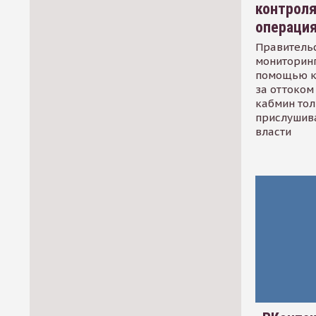
контрол
операци
Правительс
мониторинг
помощью к
за оттоком 
кабмин тол
прислушив
власти