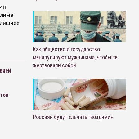
ми
алима
злишнее
Как общество и государство
манипулируют мужчинами, чтобы те
жертвовали собой
вией
ктов
Россиян будут «лечить гвоздями»