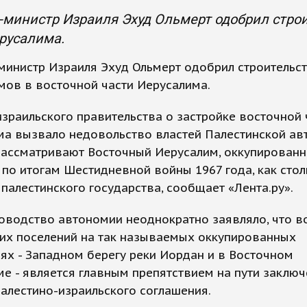
министр Израиля Эхуд Ольмерт одобрил строи
русалима.
инистр Израиля Эхуд Ольмерт одобрил строительст
мов в восточной части Иерусалима.
зраильского правительства о застройке восточной 
ма вызвало недовольство властей Палестинской ав
рассматривают Восточный Иерусалим, оккупирован
по итогам Шестидневной войны 1967 года, как стол
палестинского государства, сообщает «Лента.ру».
оводство автономии неоднократно заявляло, что 
ких поселений на так называемых оккупированных
ях - Западном берегу реки Иордан и в Восточном
е - является главным препятствием на пути заклю
алестино-израильского соглашения.