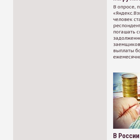
В опросе, 
«Яндекс.Вз
человек ст
респондент
погашать 
задолженно
заемщиков
выплаты б
ежемесячн
В России