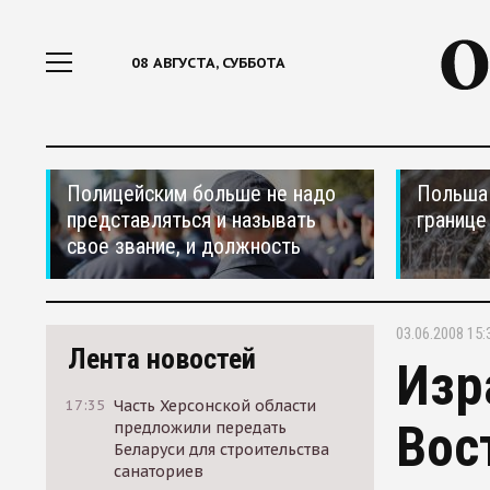
08 АВГУСТА, СУББОТА
Полицейским больше не надо
Польша 
представляться и называть
границе
свое звание, и должность
03.06.2008 15:
Лента новостей
Изр
17:35
Часть Херсонской области
Вос
предложили передать
Беларуси для строительства
санаториев