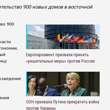
тельство 900 новых домов в восточной
во 900
части
тономии,
ный
Европарламент призвали принять
ицу
«решительные меры» против России
возведение
чения
ООН призвала Путина прекратить войну
против Украины