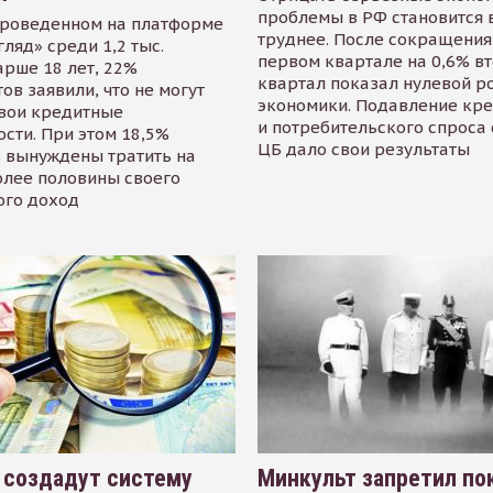
проблемы в РФ становится 
проведенном на платформе
труднее. После сокращения
гляд» среди 1,2 тыс.
первом квартале на 0,6% в
арше 18 лет, 22%
квартал показал нулевой р
ов заявили, что не могут
экономики. Подавление кр
свои кредитные
и потребительского спроса
сти. При этом 18,5%
ЦБ дало свои результаты
 вынуждены тратить на
олее половины своего
ого доход
 создадут систему
Минкульт запретил по