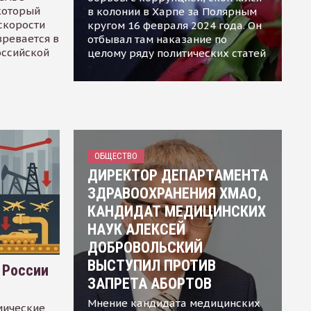
 который
в колонии в Харпе за Полярным
скорости
кругом 16 февраля 2024 года. Он
зревается в
отбывал там наказание по
оссийской
целому ряду политических статей
ОБЩЕСТВО
ДИРЕКТОР ДЕПАРТАМЕНТА
ЗДРАВООХРАНЕНИЯ ХМАО,
КАНДИДАТ МЕДИЦИНСКИХ
НАУК АЛЕКСЕЙ
ДОБРОВОЛЬСКИЙ
ВЫСТУПИЛ ПРОТИВ
 России
ЗАПРЕТА АБОРТОВ
Мнение кандидата медицинских
мические