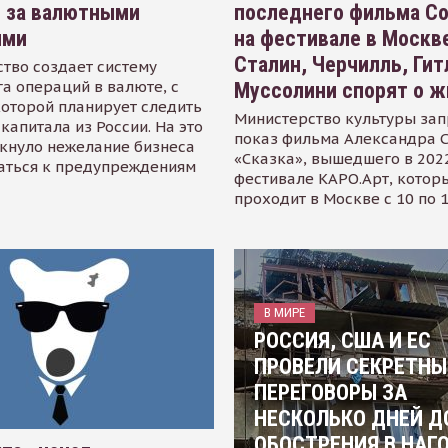
я за валютными
последнего фильма С
ями
на фестивале в Москве
Сталин, Черчилль, Гит
тво создает систему
а операций в валюте, с
Муссолини спорят о ж
оторой планирует следить
Министерство культуры зап
капитала из России. На это
показ фильма Александра 
кнуло нежелание бизнеса
«Сказка», вышедшего в 2022
аться к предупреждениям
фестивале КАРО.Арт, котор
проходит в Москве с 10 по 
В МИРЕ
РОССИЯ, США И ЕС
ПРОВЕЛИ СЕКРЕТНЫ
ПЕРЕГОВОРЫ ЗА
НЕСКОЛЬКО ДНЕЙ Д
ОБОСТРЕНИЯ В НАГ