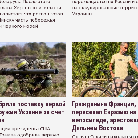
Беларусь. После этого
перемещается по России и 
глава Херсонской области
на оккупированные террит
налистам, что регион готов
Украины
инску часть побережья
и Черного морей
рили поставку первой
Гражданина Франции,
ружия Украине за счет
пересекал Евразию на
ов
велосипеде, арестова
Дальнем Востоке
ация президента США
Трампа одобрила первую
Софиан Сехили находится в