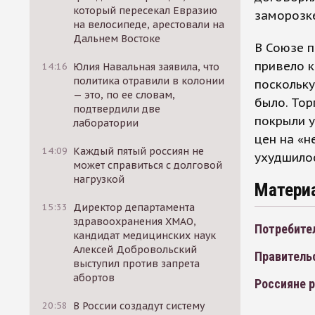
который пересекал Евразию
заморозк
на велосипеде, арестовали на
Дальнем Востоке
В Союзе п
привело к
14:16
Юлия Навальная заявила, что
политика отравили в колонии
поскольку
— это, по ее словам,
было. Тор
подтвердили две
покрыли у
лаборатории
цен на «н
14:09
Каждый пятый россиян не
ухудшилос
может справиться с долговой
нагрузкой
Матери
15:33
Директор департамента
здравоохранения ХМАО,
Потребите
кандидат медицинских наук
Алексей Добровольский
Правитель
выступил против запрета
абортов
Россияне р
20:58
В России создадут систему