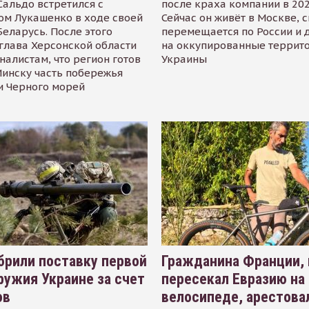
альдо встретился с
после краха компании в 202
ом Лукашенко в ходе своей
Сейчас он живёт в Москве, 
Беларусь. После этого
перемещается по России и 
глава Херсонской области
на оккупированные террит
налистам, что регион готов
Украины
инску часть побережья
и Черного морей
рили поставку первой
Гражданина Франции,
ружия Украине за счет
пересекал Евразию на
ов
велосипеде, арестова