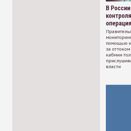
В России
контрол
операци
Правительс
мониторинг
помощью к
за оттоком 
кабмин тол
прислушив
власти