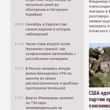
Владимир С
несколько дней до
Александр
обострения в Нагорном
поездки в 
Карабахе
разговора 
заявил жур
16:09
Сентябрь в Европе стал
передать М
самым жарким в истории
Азовского 
наблюдений
12:39
Чехия стала второй после
Германии страной, где
конфисковали автомобиль с
российскими номерами
18:32
В России началась вторая
волна блокировок VPN по
одному из самых
распространенных и удобных
протоколов WireGuard
США одоб
17:07
Власти Финляндии заплатят
партии о
по 750 евро
союзник
землевладельцам за