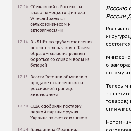
17:26
Сбежавший в Россию экс-
Россию о
глава немецкого финтеха
России Д
Wirecard занялся
сельхозбизнесом и
Россию ож
автозапчастями
инаугурац
17:16
В «ДНР» по трубам отопления
состоится
потечет зеленая вода. Таким
образом «власти» решили
Минэконо
бороться со сливом воды из
о замораж
батарей
потому чт
17:13
Власти Эстонии объявили о
продаже оставленных на
Теперь ми
российской границе
запретите
автомобилей
товаров) 
14:30
США одобрили поставку
стимулир
первой партии оружия
Украине за счет союзников
Напомним,
договори
14:24
Гражданина Франции,