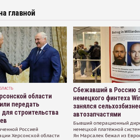
на главной
БЛАСТЬ
Сбежавший в Россию э
рсонской области
немецкого финтеха Wi
или передать
занялся сельхозбизне
 для строительства
автозапчастями
иев
Бывший операционный дир
аченной Россией
немецкой платёжной систем
ации Херсонской области
Ян Марсалек бежал из Евр