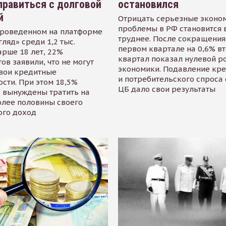
равиться с долговой
остановился
й
Отрицать серьезные эконо
проблемы в РФ становится 
проведенном на платформе
труднее. После сокращения
гляд» среди 1,2 тыс.
первом квартале на 0,6% в
арше 18 лет, 22%
квартал показал нулевой р
ов заявили, что не могут
экономики. Подавление кр
свои кредитные
и потребительского спроса
сти. При этом 18,5%
ЦБ дало свои результаты
 вынуждены тратить на
олее половины своего
ого доход