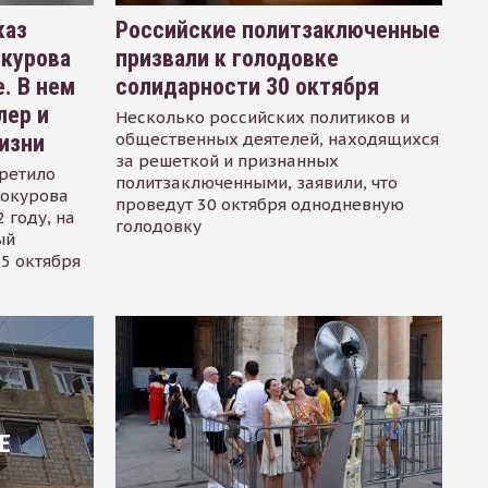
каз
Российские политзаключенные
окурова
призвали к голодовке
. В нем
солидарности 30 октября
лер и
Несколько российских политиков и
общественных деятелей, находящихся
изни
за решеткой и признанных
ретило
политзаключенными, заявили, что
Сокурова
проведут 30 октября однодневную
 году, на
голодовку
ый
15 октября
Е