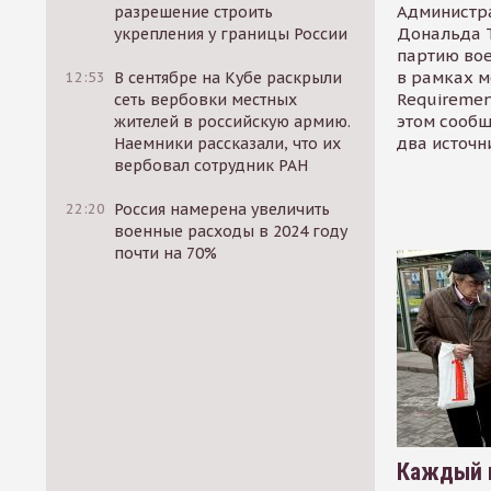
Администр
разрешение строить
Дональда 
укрепления у границы России
партию во
в рамках м
12:53
В сентябре на Кубе раскрыли
Requirement
сеть вербовки местных
этом сообщ
жителей в российскую армию.
два источн
Наемники рассказали, что их
вербовал сотрудник РАН
22:20
Россия намерена увеличить
военные расходы в 2024 году
почти на 70%
Каждый 