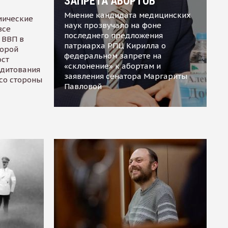
ЗАПРЕТА АБОРТОВ
Мнение кандидата медицинских
мические
наук прозвучало на фоне
все
последнего предложения
 ВВП в
патриарха РПЦ Кирилла о
торой
федеральном запрете на
ост
«склонение» к абортам и
едитования
заявления сенатора Маргариты
 со стороны
Павловой