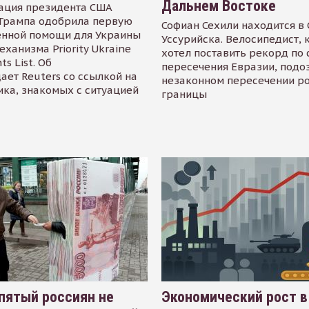
Дальнем Востоке
ация президента США
Трампа одобрила первую
Софиан Сехили находится в
енной помощи для Украины
Уссурийска. Велосипедист,
еханизма Priority Ukraine
хотел поставить рекорд по 
s List. Об
пересечения Евразии, подо
ает Reuters со ссылкой на
незаконном пересечении р
ика, знакомых с ситуацией
границы
пятый россиян не
Экономический рост в