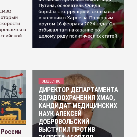
Путина, основатель Фонда
 СИЗО
борьбы с коррупцией, скончался
 который
в колонии в Харпе за Полярным
скорости
кругом 16 февраля 2024 года. Он
зревается в
отбывал там наказание по
оссийской
целому ряду политических статей
ОБЩЕСТВО
ДИРЕКТОР ДЕПАРТАМЕНТА
ЗДРАВООХРАНЕНИЯ ХМАО,
КАНДИДАТ МЕДИЦИНСКИХ
НАУК АЛЕКСЕЙ
ДОБРОВОЛЬСКИЙ
ВЫСТУПИЛ ПРОТИВ
 России