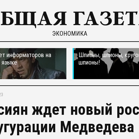
ЭКОНОМИКА
ет информаторов на
Шпионы, шпионы, круго
 языке
шпионы!
23
сиян ждет новый рос
угурации Медведева