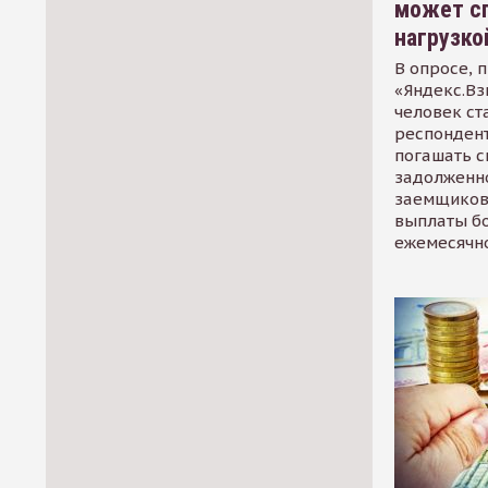
может сп
нагрузко
В опросе, 
«Яндекс.Вз
человек ст
респондент
погашать 
задолженно
заемщиков
выплаты б
ежемесячн