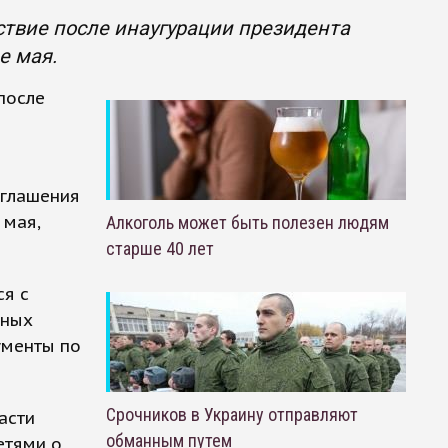
ствие после инаугурации президента
е мая.
после
оглашения
 мая,
Алкоголь может быть полезен людям
старше 40 лет
ся с
нных
ументы по
Срочников в Украину отправляют
асти
обманным путем
етями о