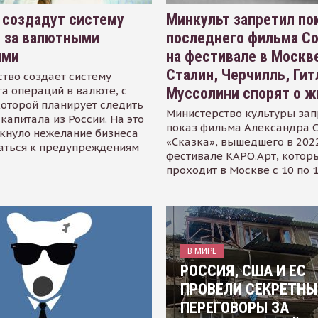
 создадут систему
Минкульт запретил по
я за валютными
последнего фильма С
ями
на фестивале в Москве
Сталин, Черчилль, Гит
тво создает систему
а операций в валюте, с
Муссолини спорят о ж
оторой планирует следить
Министерство культуры зап
капитала из России. На это
показ фильма Александра 
кнуло нежелание бизнеса
«Сказка», вышедшего в 2022
аться к предупреждениям
фестивале КАРО.Арт, котор
проходит в Москве с 10 по 
В МИРЕ
РОССИЯ, США И ЕС
ПРОВЕЛИ СЕКРЕТНЫ
ПЕРЕГОВОРЫ ЗА