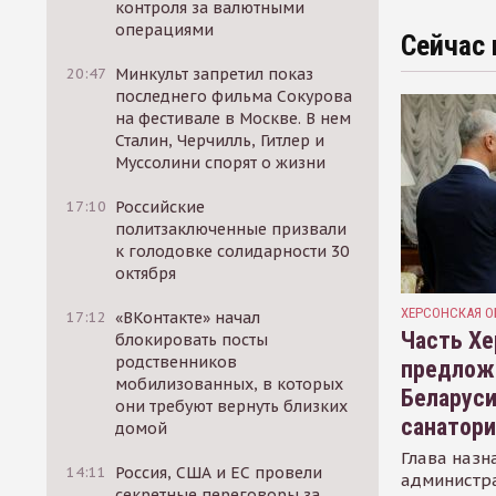
контроля за валютными
операциями
Сейчас 
20:47
Минкульт запретил показ
последнего фильма Сокурова
на фестивале в Москве. В нем
Сталин, Черчилль, Гитлер и
Муссолини спорят о жизни
17:10
Российские
политзаключенные призвали
к голодовке солидарности 30
октября
ХЕРСОНСКАЯ О
17:12
«ВКонтакте» начал
Часть Хе
блокировать посты
родственников
предлож
мобилизованных, в которых
Беларуси
они требуют вернуть близких
санатор
домой
Глава назн
14:11
Россия, США и ЕС провели
администр
секретные переговоры за