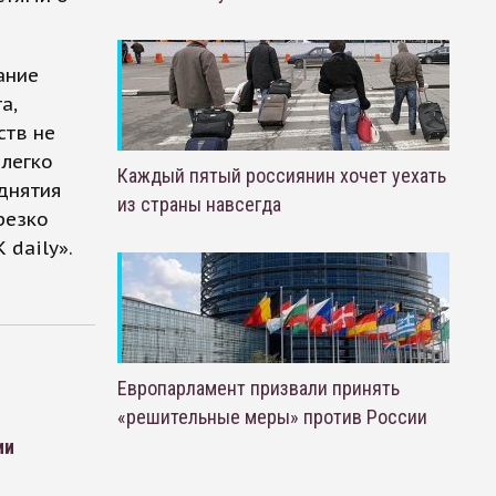
ание
а,
ств не
 легко
Каждый пятый россиянин хочет уехать
днятия
из страны навсегда
резко
 daily».
Европарламент призвали принять
«решительные меры» против России
ии