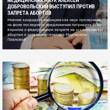
МЕДИЦИНСКИХ НАУК АЛЕКСЕЙ
ДОБРОВОЛЬСКИЙ ВЫСТУПИЛ ПРОТИВ
ЗАПРЕТА АБОРТОВ
Мнение кандидата медицинских наук прозвучало
на фоне последнего предложения патриарха РПЦ
Кирилла о федеральном запрете на «склонение» к
абортам и заявления сенатора Маргариты
Павловой