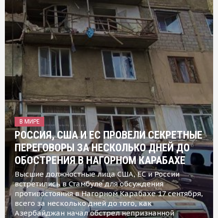
В МИРЕ
РОССИЯ, США И ЕС ПРОВЕЛИ СЕКРЕТНЫЕ
ПЕРЕГОВОРЫ ЗА НЕСКОЛЬКО ДНЕЙ ДО
ОБОСТРЕНИЯ В НАГОРНОМ КАРАБАХЕ
Высшие должностные лица США, ЕС и России
встретились в Стамбуле для обсуждения
противостояния в Нагорном Карабахе 17 сентября,
всего за несколько дней до того, как
Азербайджан начал обстрел непризнанной