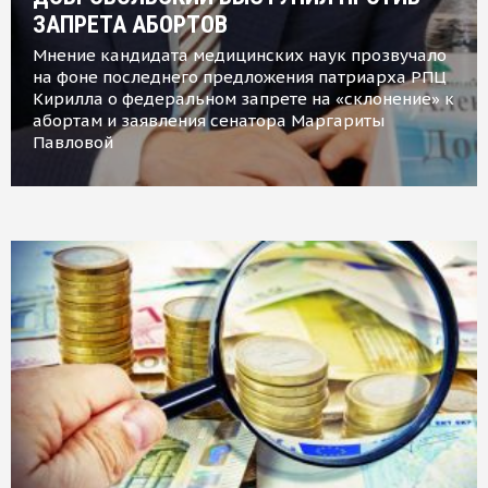
ЗАПРЕТА АБОРТОВ
Мнение кандидата медицинских наук прозвучало
на фоне последнего предложения патриарха РПЦ
Кирилла о федеральном запрете на «склонение» к
абортам и заявления сенатора Маргариты
Павловой