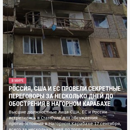
В МИРЕ
РОССИЯ, США И ЕС ПРОВЕЛИ СЕКРЕТНЫЕ
ПЕРЕГОВОРЫ ЗА НЕСКОЛЬКО ДНЕЙ ДО
ОБОСТРЕНИЯ В НАГОРНОМ КАРАБАХЕ
Высшие должностные лица США, ЕС и России
встретились в Стамбуле для обсуждения
противостояния в Нагорном Карабахе 17 сентября,
всего за несколько дней до того, как