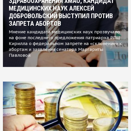
ЗДРАВООХРАНЕНИЯ ХМАО, КАНДИДАТ
МЕДИЦИНСКИХ НАУК АЛЕКСЕЙ
ДОБРОВОЛЬСКИЙ ВЫСТУПИЛ ПРОТИВ
ЗАПРЕТА АБОРТОВ
Мнение кандидата медицинских наук прозвучало
на фоне последнего предложения патриарха РПЦ
Кирилла о федеральном запрете на «склонение» к
абортам и заявления сенатора Маргариты
Павловой