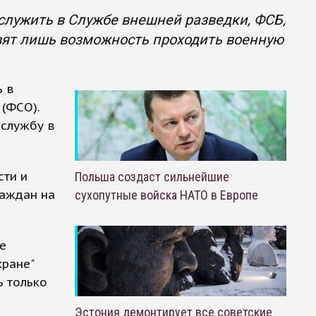
лужить в Службе внешней разведки, ФСБ,
вят лишь возможность проходить военную
ь в
(ФСО).
 службу в
сти и
Польша создаст сильнейшие
раждан на
сухопутные войска НАТО в Европе
е
хране"
ь только
Эстония демонтирует все советские