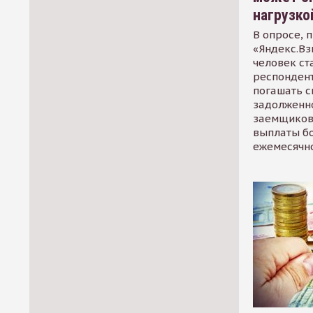
нагрузко
В опросе, 
«Яндекс.Вз
человек ст
респондент
погашать 
задолженно
заемщиков
выплаты б
ежемесячн