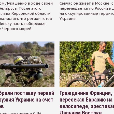
ом Лукашенко в ходе своей
Сейчас он живёт в Москве, 
Беларусь. После этого
перемещается по России и 
глава Херсонской области
на оккупированные террит
налистам, что регион готов
Украины
инску часть побережья
и Черного морей
рили поставку первой
Гражданина Франции,
ружия Украине за счет
пересекал Евразию на
ов
велосипеде, арестова
Дальнем Востоке
ация президента США