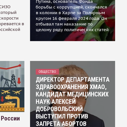
Путина, основатель Фонда
 СИЗО
борьбы с коррупцией, скончался
 который
в колонии в Харпе за Полярным
скорости
кругом 16 февраля 2024 года. Он
зревается в
отбывал там наказание по
оссийской
целому ряду политических статей
ОБЩЕСТВО
ДИРЕКТОР ДЕПАРТАМЕНТА
ЗДРАВООХРАНЕНИЯ ХМАО,
КАНДИДАТ МЕДИЦИНСКИХ
НАУК АЛЕКСЕЙ
ДОБРОВОЛЬСКИЙ
ВЫСТУПИЛ ПРОТИВ
 России
ЗАПРЕТА АБОРТОВ