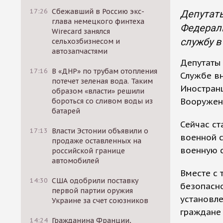
17:26
Сбежавший в Россию экс-
Депутаты
глава немецкого финтеха
Федерал
Wirecard занялся
службу в
сельхозбизнесом и
автозапчастями
Депутаты 
17:16
В «ДНР» по трубам отопления
Службе вн
потечет зеленая вода. Таким
Иностран
образом «власти» решили
Вооружен
бороться со сливом воды из
батарей
Сейчас ст
17:13
Власти Эстонии объявили о
военной 
продаже оставленных на
военную с
российской границе
автомобилей
Вместе с
14:30
США одобрили поставку
безопасно
первой партии оружия
установле
Украине за счет союзников
граждане 
14:24
Гражданина Франции,