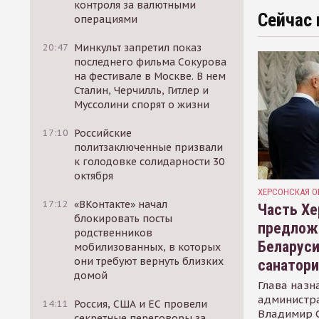
контроля за валютными
Сейчас 
операциями
20:47
Минкульт запретил показ
последнего фильма Сокурова
на фестивале в Москве. В нем
Сталин, Черчилль, Гитлер и
Муссолини спорят о жизни
17:10
Российские
политзаключенные призвали
к голодовке солидарности 30
октября
ХЕРСОНСКАЯ О
17:12
«ВКонтакте» начал
Часть Хе
блокировать посты
предлож
родственников
Беларуси
мобилизованных, в которых
они требуют вернуть близких
санатор
домой
Глава назн
администр
14:11
Россия, США и ЕС провели
Владимир С
секретные переговоры за