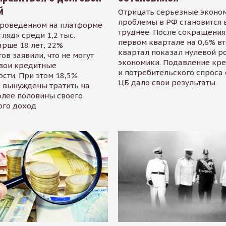
й
Отрицать серьезные эконо
проблемы в РФ становится 
проведенном на платформе
труднее. После сокращения
гляд» среди 1,2 тыс.
первом квартале на 0,6% в
арше 18 лет, 22%
квартал показал нулевой р
ов заявили, что не могут
экономики. Подавление кр
свои кредитные
и потребительского спроса
сти. При этом 18,5%
ЦБ дало свои результаты
 вынуждены тратить на
олее половины своего
ого доход