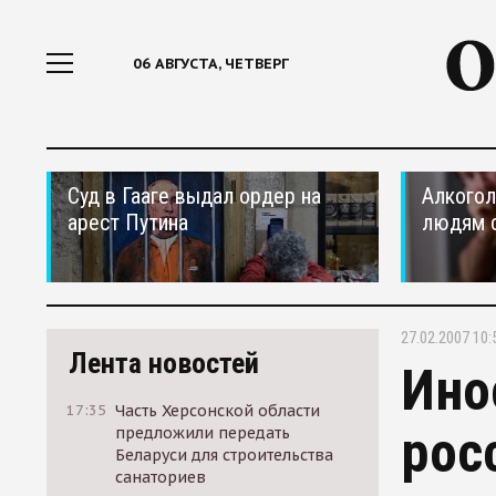
06 АВГУСТА, ЧЕТВЕРГ
Суд в Гааге выдал ордер на
Алкогол
арест Путина
людям 
27.02.2007 10:
Лента новостей
Ино
17:35
Часть Херсонской области
рос
предложили передать
Беларуси для строительства
санаториев