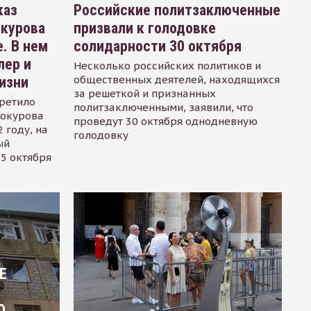
каз
Российские политзаключенные
окурова
призвали к голодовке
. В нем
солидарности 30 октября
лер и
Несколько российских политиков и
общественных деятелей, находящихся
изни
за решеткой и признанных
ретило
политзаключенными, заявили, что
Сокурова
проведут 30 октября однодневную
 году, на
голодовку
ый
15 октября
Е
О