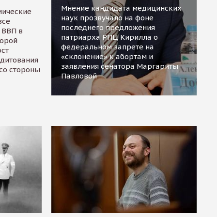
Мнение кандидата медицинских
мические
наук прозвучало на фоне
все
последнего предложения
 ВВП в
патриарха РПЦ Кирилла о
торой
федеральном запрете на
ост
«склонение» к абортам и
едитования
заявления сенатора Маргариты
 со стороны
Павловой