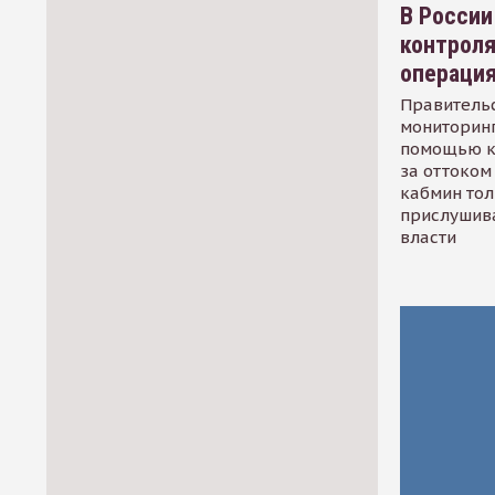
В России
контрол
операци
Правительс
мониторинг
помощью к
за оттоком 
кабмин тол
прислушив
власти