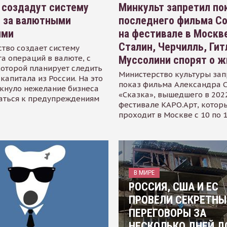
 создадут систему
Минкульт запретил по
я за валютными
последнего фильма С
ями
на фестивале в Москве
Сталин, Черчилль, Гит
тво создает систему
а операций в валюте, с
Муссолини спорят о ж
оторой планирует следить
Министерство культуры зап
капитала из России. На это
показ фильма Александра 
кнуло нежелание бизнеса
«Сказка», вышедшего в 2022
аться к предупреждениям
фестивале КАРО.Арт, котор
проходит в Москве с 10 по 
В МИРЕ
РОССИЯ, США И ЕС
ПРОВЕЛИ СЕКРЕТНЫ
ПЕРЕГОВОРЫ ЗА
НЕСКОЛЬКО ДНЕЙ Д