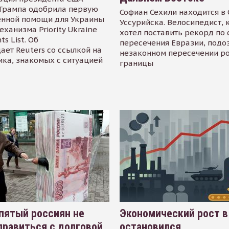
Трампа одобрила первую
Софиан Сехили находится в
енной помощи для Украины
Уссурийска. Велосипедист,
еханизма Priority Ukraine
хотел поставить рекорд по 
s List. Об
пересечения Евразии, подо
ает Reuters со ссылкой на
незаконном пересечении р
ика, знакомых с ситуацией
границы
пятый россиян не
Экономический рост в
равиться с долговой
остановился