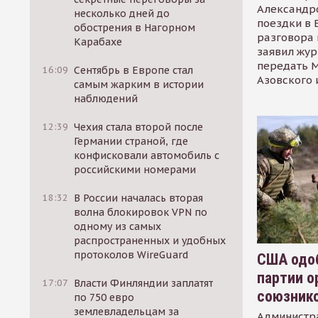
Александр
несколько дней до
поездки в 
обострения в Нагорном
разговора 
Карабахе
заявил жур
передать М
16:09
Сентябрь в Европе стал
Азовского 
самым жарким в истории
наблюдений
12:39
Чехия стала второй после
Германии страной, где
конфисковали автомобиль с
российскими номерами
18:32
В России началась вторая
волна блокировок VPN по
одному из самых
распространенных и удобных
протоколов WireGuard
США одоб
партии о
17:07
Власти Финляндии заплатят
союзник
по 750 евро
землевладельцам за
Администр