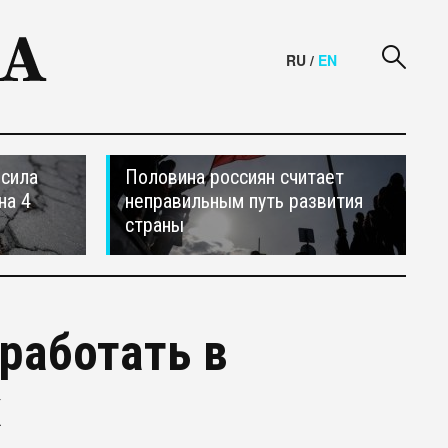
RU
/
EN
осила
Половина россиян считает
на 4
неправильным путь развития
страны
работать в
х