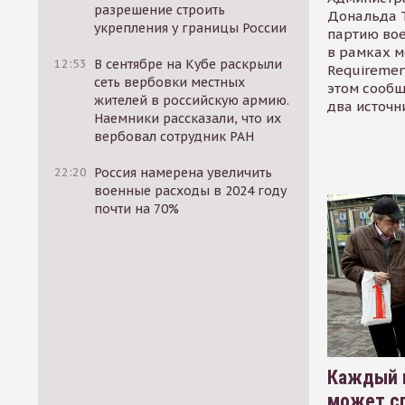
разрешение строить
Дональда 
укрепления у границы России
партию во
в рамках м
12:53
В сентябре на Кубе раскрыли
Requirement
сеть вербовки местных
этом сообщ
жителей в российскую армию.
два источн
Наемники рассказали, что их
вербовал сотрудник РАН
22:20
Россия намерена увеличить
военные расходы в 2024 году
почти на 70%
Каждый 
может сп