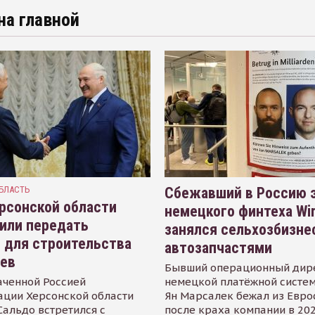
на главной
БЛАСТЬ
Сбежавший в Россию э
рсонской области
немецкого финтеха Wi
или передать
занялся сельхозбизне
 для строительства
автозапчастями
иев
Бывший операционный дир
аченной Россией
немецкой платёжной систем
ации Херсонской области
Ян Марсалек бежал из Евр
альдо встретился с
после краха компании в 202