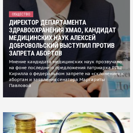
ОБЩЕСТВО
ДИРЕКТОР ДЕПАРТАМЕНТА
ЗДРАВООХРАНЕНИЯ ХМАО, КАНДИДАТ
МЕДИЦИНСКИХ НАУК АЛЕКСЕЙ
ДОБРОВОЛЬСКИЙ ВЫСТУПИЛ ПРОТИВ
ЗАПРЕТА АБОРТОВ
Мнение кандидата медицинских наук прозвучало
на фоне последнего предложения патриарха РПЦ
Кирилла о федеральном запрете на «склонение» к
абортам и заявления сенатора Маргариты
Павловой