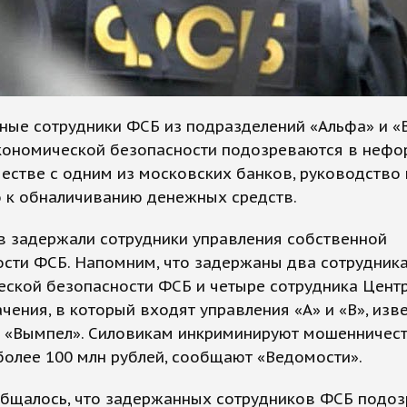
ные сотрудники ФСБ из подразделений «Альфа» и «
кономической безопасности подозреваются в неф
естве с одним из московских банков, руководство
о к обналичиванию денежных средств.
в задержали сотрудники управления собственной
ости ФСБ. Напомним, что задержаны два сотрудник
еской безопасности ФСБ и четыре сотрудника Цент
чения, в который входят управления «А» и «В», изв
и «Вымпел». Силовикам инкриминируют мошенничес
олее 100 млн рублей, сообщают «Ведомости».
общалось, что задержанных сотрудников ФСБ подоз