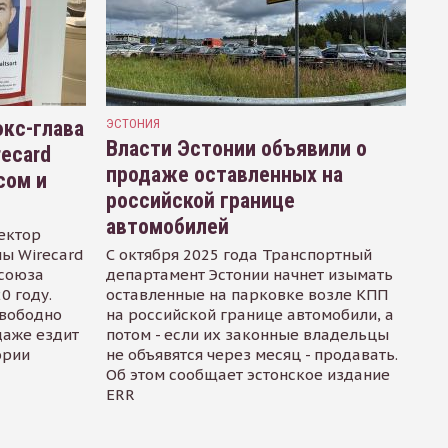
кс-глава
ЭСТОНИЯ
Власти Эстонии объявили о
recard
продаже оставленных на
сом и
российской границе
автомобилей
ектор
ы Wirecard
С октября 2025 года Транспортный
осоюза
департамент Эстонии начнет изымать
0 году.
оставленные на парковке возле КПП
свободно
на российской границе автомобили, а
даже ездит
потом - если их законные владельцы
ории
не объявятся через месяц - продавать.
Об этом сообщает эстонское издание
ERR