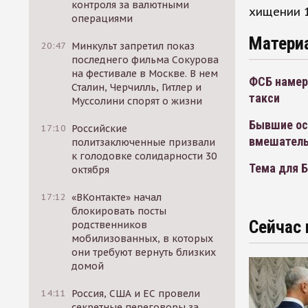
контроля за валютными
хищении 1
операциями
Матери
20:47
Минкульт запретил показ
последнего фильма Сокурова
на фестивале в Москве. В нем
ФСБ намер
Сталин, Черчилль, Гитлер и
такси
Муссолини спорят о жизни
Бывшие ос
17:10
Российские
вмешатель
политзаключенные призвали
к голодовке солидарности 30
Тема для 
октября
17:12
«ВКонтакте» начал
блокировать посты
Сейчас 
родственников
мобилизованных, в которых
они требуют вернуть близких
домой
14:11
Россия, США и ЕС провели
секретные переговоры за