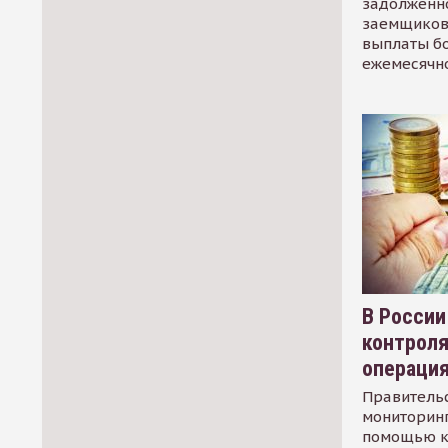
задолженно
заемщиков
выплаты б
ежемесячн
В России
контрол
операци
Правительс
мониторинг
помощью к