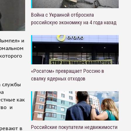
Война с Украиной отбросила
российскую экономику на 4 года назад
Вымпел» и
ормальном
 которого
«Росатом» превращает Россию в
свалку ядерных отходов
а службы
ра
естные как
тво и
Российские покупатели недвижимости
ревают в