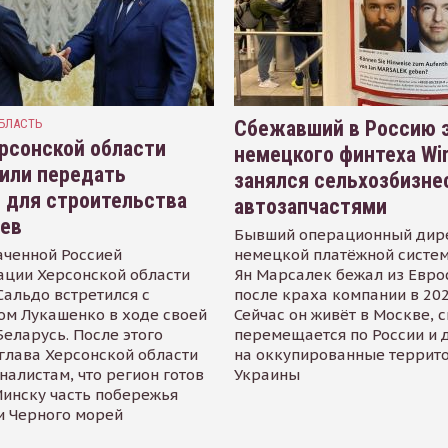
БЛАСТЬ
Сбежавший в Россию э
рсонской области
немецкого финтеха Wi
или передать
занялся сельхозбизне
 для строительства
автозапчастями
иев
Бывший операционный дир
аченной Россией
немецкой платёжной систем
ации Херсонской области
Ян Марсалек бежал из Евр
альдо встретился с
после краха компании в 202
ом Лукашенко в ходе своей
Сейчас он живёт в Москве, 
Беларусь. После этого
перемещается по России и 
глава Херсонской области
на оккупированные террит
налистам, что регион готов
Украины
инску часть побережья
и Черного морей