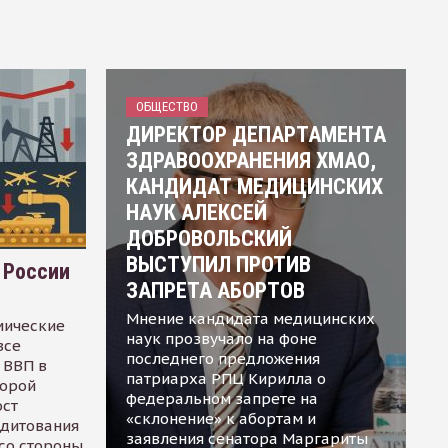
ОБЩЕСТВО
ДИРЕКТОР ДЕПАРТАМЕНТА
ЗДРАВООХРАНЕНИЯ ХМАО,
КАНДИДАТ МЕДИЦИНСКИХ
НАУК АЛЕКСЕЙ
ДОБРОВОЛЬСКИЙ
ВЫСТУПИЛ ПРОТИВ
 России
ЗАПРЕТА АБОРТОВ
Мнение кандидата медицинских
мические
наук прозвучало на фоне
все
последнего предложения
 ВВП в
патриарха РПЦ Кирилла о
торой
федеральном запрете на
ост
«склонение» к абортам и
едитования
заявления сенатора Маргариты
 со стороны