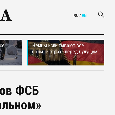
RU
/
EN
се
Немцы испытывают все
больше страха перед будущим
ов ФСБ
альном»