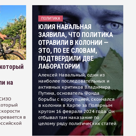
ПОЛИТИКА
ЮЛИЯ НАВАЛЬНАЯ
ЗАЯВИЛА, ЧТО ПОЛИТИКА
ОТРАВИЛИ В КОЛОНИИ —
ЭТО, ПО ЕЕ СЛОВАМ,
ПОДТВЕРДИЛИ ДВЕ
ЛАБОРАТОРИИ
 который
Алексей Навальный, один из
наиболее последовательных и
ли на
активных критиков Владимира
Путина, основатель Фонда
 СИЗО
борьбы с коррупцией, скончался
 который
в колонии в Харпе за Полярным
скорости
кругом 16 февраля 2024 года. Он
зревается в
отбывал там наказание по
оссийской
целому ряду политических статей