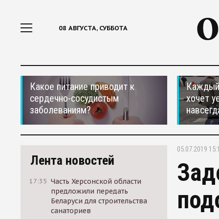
08 АВГУСТА, СУББОТА
Какое питание приводит к
Каждый 
сердечно-сосудистым
хочет у
заболеваниям?
навсегд
05.07.2019 15:
Лента новостей
Зад
17:35
Часть Херсонской области
под
предложили передать
Беларуси для строительства
санаториев