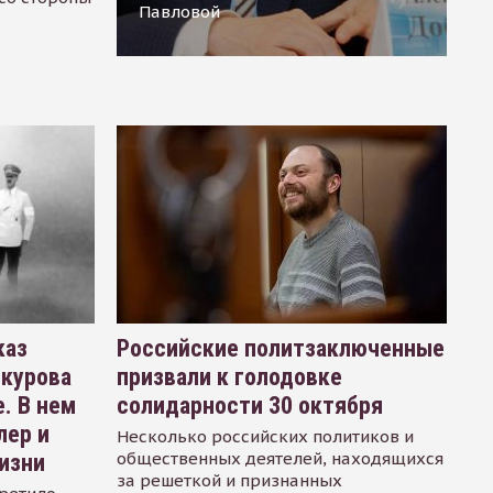
Павловой
каз
Российские политзаключенные
окурова
призвали к голодовке
. В нем
солидарности 30 октября
лер и
Несколько российских политиков и
общественных деятелей, находящихся
изни
за решеткой и признанных