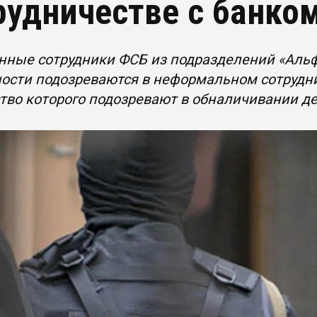
рудничестве с банко
нные сотрудники ФСБ из подразделений «Альф
ости подозреваются в неформальном сотрудни
тво которого подозревают в обналичивании д