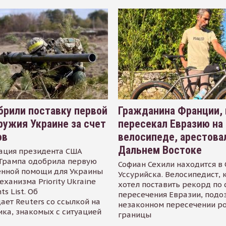
рили поставку первой
Гражданина Франции,
ружия Украине за счет
пересекал Евразию на
ов
велосипеде, арестова
Дальнем Востоке
ация президента США
Трампа одобрила первую
Софиан Сехили находится в
енной помощи для Украины
Уссурийска. Велосипедист,
еханизма Priority Ukraine
хотел поставить рекорд по 
s List. Об
пересечения Евразии, подо
ает Reuters со ссылкой на
незаконном пересечении р
ика, знакомых с ситуацией
границы