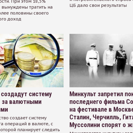
сти. При этом 18,5%
ЦБ дало свои результаты
 вынуждены тратить на
олее половины своего
ого доход
 создадут систему
Минкульт запретил по
я за валютными
последнего фильма С
ями
на фестивале в Москве
Сталин, Черчилль, Гит
тво создает систему
а операций в валюте, с
Муссолини спорят о ж
оторой планирует следить