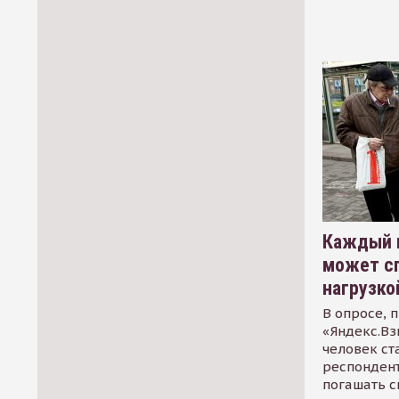
Каждый 
может сп
нагрузко
В опросе, 
«Яндекс.Вз
человек ст
респондент
погашать 