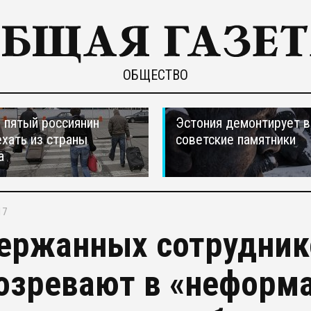
ОБЩЕСТВО
пятый россиянин
Эстония демонтирует в
ехать из страны
советские памятники
а
17
ержанных сотрудник
озревают в «неформ