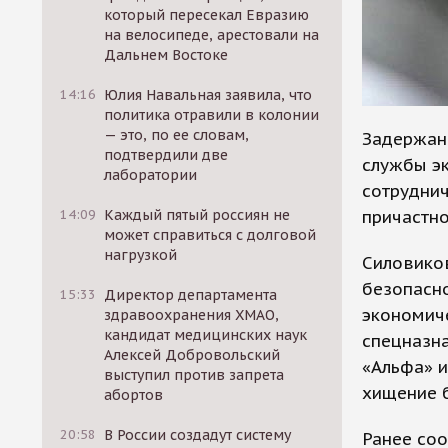
который пересекал Евразию
на велосипеде, арестовали на
Дальнем Востоке
14:16
Юлия Навальная заявила, что
политика отравили в колонии
— это, по ее словам,
Задержан
подтвердили две
службы э
лаборатории
сотруднич
причастн
14:09
Каждый пятый россиян не
может справиться с долговой
нагрузкой
Силовико
безопасн
15:33
Директор департамента
экономич
здравоохранения ХМАО,
кандидат медицинских наук
спецназна
Алексей Добровольский
«Альфа» 
выступил против запрета
хищение б
абортов
20:58
В России создадут систему
Ранее со