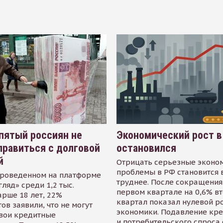
пятый россиян не
Экономический рост в
равиться с долговой
остановился
й
Отрицать серьезные эконо
проблемы в РФ становится 
проведенном на платформе
труднее. После сокращения
гляд» среди 1,2 тыс.
первом квартале на 0,6% в
арше 18 лет, 22%
квартал показал нулевой р
ов заявили, что не могут
экономики. Подавление кр
свои кредитные
и потребительского спроса