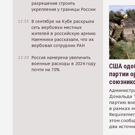
разрешение строить
укрепления у границы России
12:53
В сентябре на Кубе раскрыли
сеть вербовки местных
жителей в российскую армию.
Наемники рассказали, что их
вербовал сотрудник РАН
22:20
Россия намерена увеличить
военные расходы в 2024 году
США одоб
почти на 70%
партии о
союзник
Администр
Дональда 
партию во
в рамках м
Requirement
этом сообщ
два источн