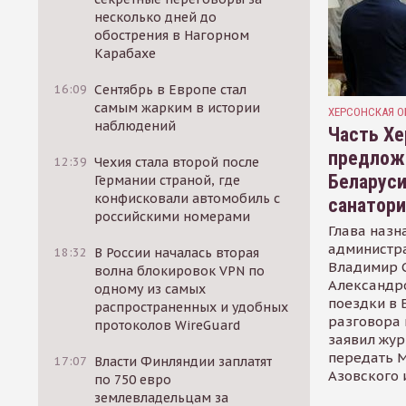
несколько дней до
обострения в Нагорном
Карабахе
16:09
Сентябрь в Европе стал
самым жарким в истории
ХЕРСОНСКАЯ О
наблюдений
Часть Хе
предлож
12:39
Чехия стала второй после
Беларуси
Германии страной, где
конфисковали автомобиль с
санатор
российскими номерами
Глава назн
администр
18:32
В России началась вторая
Владимир С
волна блокировок VPN по
Александр
одному из самых
поездки в 
распространенных и удобных
разговора 
протоколов WireGuard
заявил жур
передать М
17:07
Власти Финляндии заплатят
Азовского 
по 750 евро
землевладельцам за