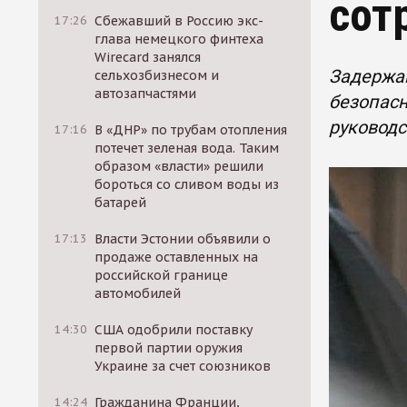
сот
17:26
Сбежавший в Россию экс-
глава немецкого финтеха
Wirecard занялся
Задержа
сельхозбизнесом и
автозапчастями
безопасн
руководс
17:16
В «ДНР» по трубам отопления
потечет зеленая вода. Таким
образом «власти» решили
бороться со сливом воды из
батарей
17:13
Власти Эстонии объявили о
продаже оставленных на
российской границе
автомобилей
14:30
США одобрили поставку
первой партии оружия
Украине за счет союзников
14:24
Гражданина Франции,