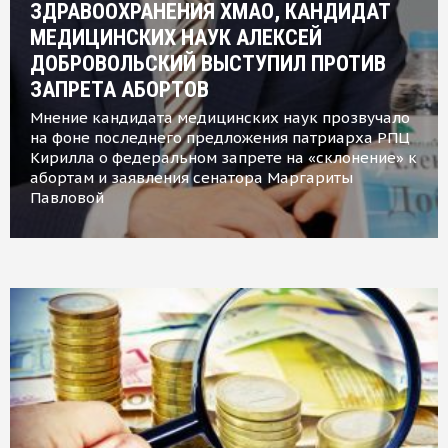
ЗДРАВООХРАНЕНИЯ ХМАО, КАНДИДАТ
МЕДИЦИНСКИХ НАУК АЛЕКСЕЙ
ДОБРОВОЛЬСКИЙ ВЫСТУПИЛ ПРОТИВ
ЗАПРЕТА АБОРТОВ
Мнение кандидата медицинских наук прозвучало
на фоне последнего предложения патриарха РПЦ
Кирилла о федеральном запрете на «склонение» к
абортам и заявления сенатора Маргариты
Павловой