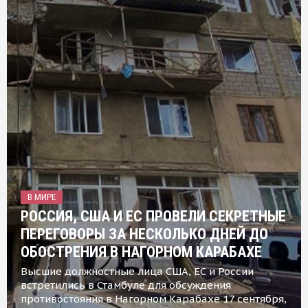
В МИРЕ
РОССИЯ, США И ЕС ПРОВЕЛИ СЕКРЕТНЫЕ
ПЕРЕГОВОРЫ ЗА НЕСКОЛЬКО ДНЕЙ ДО
ОБОСТРЕНИЯ В НАГОРНОМ КАРАБАХЕ
Высшие должностные лица США, ЕС и России
встретились в Стамбуле для обсуждения
противостояния в Нагорном Карабахе 17 сентября,