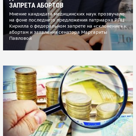
ЗАПРЕТА АБОРТОВ
Мнение кандидата медицинских наук прозвучало
на фоне последнего предложения патриарха РПЦ
Кирилла о федеральном запрете на «склонение» к
абортам и заявления сенатора Маргариты
Павловой