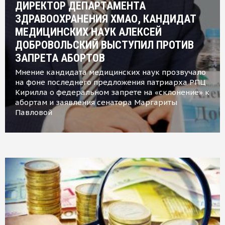
ДИРЕКТОР ДЕПАРТАМЕНТА
ЗДРАВООХРАНЕНИЯ ХМАО, КАНДИДАТ
МЕДИЦИНСКИХ НАУК АЛЕКСЕЙ
ДОБРОВОЛЬСКИЙ ВЫСТУПИЛ ПРОТИВ
ЗАПРЕТА АБОРТОВ
Мнение кандидата медицинских наук прозвучало
на фоне последнего предложения патриарха РПЦ
Кирилла о федеральном запрете на «склонение» к
абортам и заявления сенатора Маргариты
Павловой