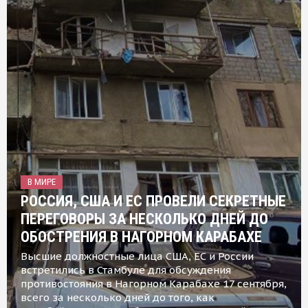
В МИРЕ
РОССИЯ, США И ЕС ПРОВЕЛИ СЕКРЕТНЫЕ
ПЕРЕГОВОРЫ ЗА НЕСКОЛЬКО ДНЕЙ ДО
ОБОСТРЕНИЯ В НАГОРНОМ КАРАБАХЕ
Высшие должностные лица США, ЕС и России
встретились в Стамбуле для обсуждения
противостояния в Нагорном Карабахе 17 сентября,
всего за несколько дней до того, как