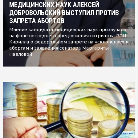
МЕДИЦИНСКИХ НАУК АЛЕКСЕЙ
ДОБРОВОЛЬСКИЙ ВЫСТУПИЛ ПРОТИВ
ЗАПРЕТА АБОРТОВ
Мнение кандидата медицинских наук прозвучало
на фоне последнего предложения патриарха РПЦ
Кирилла о федеральном запрете на «склонение» к
абортам и заявления сенатора Маргариты
Павловой