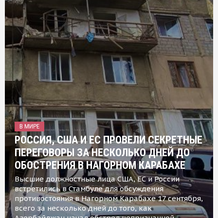
В МИРЕ
РОССИЯ, США И ЕС ПРОВЕЛИ СЕКРЕТНЫЕ
ПЕРЕГОВОРЫ ЗА НЕСКОЛЬКО ДНЕЙ ДО
ОБОСТРЕНИЯ В НАГОРНОМ КАРАБАХЕ
Высшие должностные лица США, ЕС и России
встретились в Стамбуле для обсуждения
противостояния в Нагорном Карабахе 17 сентября,
всего за несколько дней до того, как
Азербайджан начал обстрел непризнанной