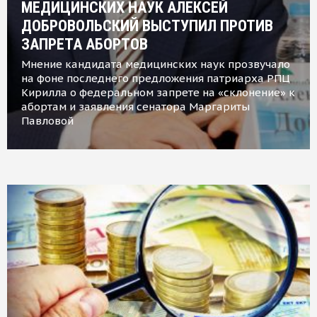
МЕДИЦИНСКИХ НАУК АЛЕКСЕЙ
ДОБРОВОЛЬСКИЙ ВЫСТУПИЛ ПРОТИВ
ЗАПРЕТА АБОРТОВ
Мнение кандидата медицинских наук прозвучало
на фоне последнего предложения патриарха РПЦ
Кирилла о федеральном запрете на «склонение» к
абортам и заявления сенатора Маргариты
Павловой