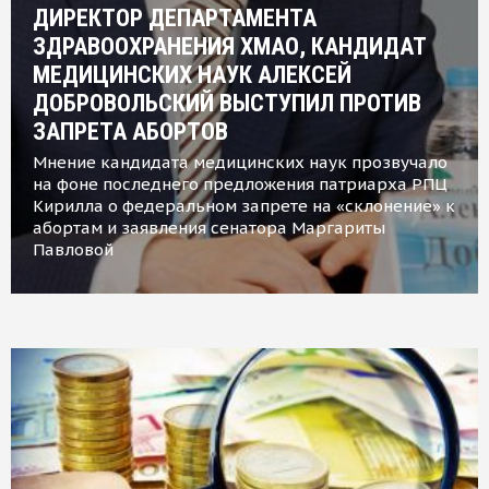
ДИРЕКТОР ДЕПАРТАМЕНТА
ЗДРАВООХРАНЕНИЯ ХМАО, КАНДИДАТ
МЕДИЦИНСКИХ НАУК АЛЕКСЕЙ
ДОБРОВОЛЬСКИЙ ВЫСТУПИЛ ПРОТИВ
ЗАПРЕТА АБОРТОВ
Мнение кандидата медицинских наук прозвучало
на фоне последнего предложения патриарха РПЦ
Кирилла о федеральном запрете на «склонение» к
абортам и заявления сенатора Маргариты
Павловой