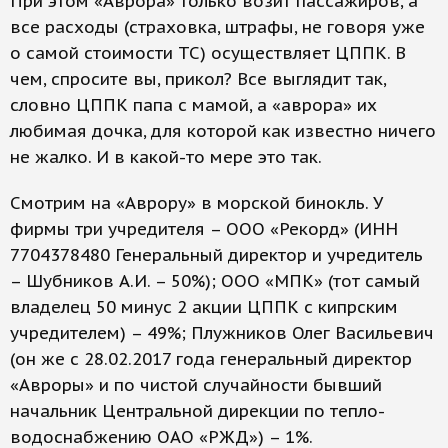
При этом «Аврора» только возит пассажиров, а
все расходы (страховка, штрафы, не говоря уже
о самой стоимости ТС) осуществляет ЦППК. В
чем, спросите вы, прикол? Все выглядит так,
словно ЦППК папа с мамой, а «аврора» их
любимая дочка, для которой как известно ничего
не жалко. И в какой-то мере это так.
Смотрим на «Аврору» в морской бинокль. У
фирмы три учредителя – ООО «Рекорд» (ИНН
7704378480 Генеральный директор и учредитель
– Шубников А.И. – 50%); ООО «МПК» (тот самый
владелец 50 минус 2 акции ЦППК с кипрским
учредителем) – 49%; Плужников Олег Васильевич
(он же с 28.02.2017 года генеральный директор
«Авроры» и по чистой случайности бывший
начальник Центральной дирекции по тепло-
водоснабжению ОАО «РЖД») – 1%.