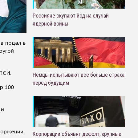
Россияне скупают йод на случай
ядерной войны
в подал в
ругой
ПСИ.
Немцы испытывают все больше страха
перед будущим
р 100
 и
сторжении
Корпорации объявят дефолт, крупные