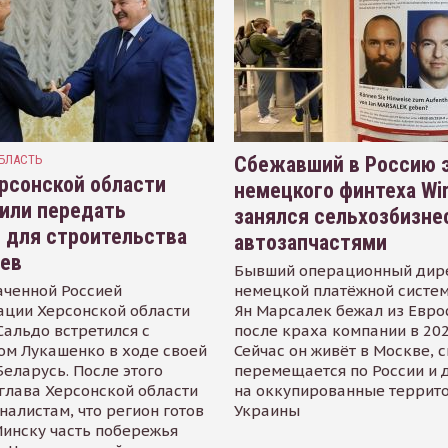
БЛАСТЬ
Сбежавший в Россию э
рсонской области
немецкого финтеха Wi
или передать
занялся сельхозбизне
 для строительства
автозапчастями
иев
Бывший операционный дир
аченной Россией
немецкой платёжной систем
ации Херсонской области
Ян Марсалек бежал из Евр
альдо встретился с
после краха компании в 202
ом Лукашенко в ходе своей
Сейчас он живёт в Москве, 
Беларусь. После этого
перемещается по России и 
глава Херсонской области
на оккупированные террит
налистам, что регион готов
Украины
инску часть побережья