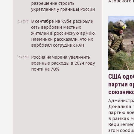
Азовского 
разрешение строить
укрепления у границы России
12:53
В сентябре на Кубе раскрыли
сеть вербовки местных
жителей в российскую армию.
Наемники рассказали, что их
вербовал сотрудник РАН
22:20
Россия намерена увеличить
военные расходы в 2024 году
почти на 70%
США одоб
партии о
союзник
Администр
Дональда 
партию во
в рамках м
Requirement
этом сообщ