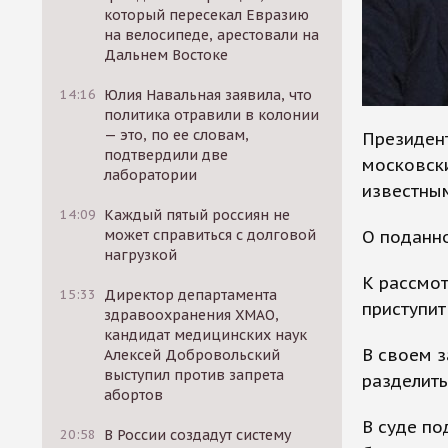
который пересекал Евразию
на велосипеде, арестовали на
Дальнем Востоке
14:16
Юлия Навальная заявила, что
политика отравили в колонии
— это, по ее словам,
Президент
подтвердили две
московски
лаборатории
известным
14:09
Каждый пятый россиян не
О поданно
может справиться с долговой
нагрузкой
К рассмот
15:33
Директор департамента
приступит
здравоохранения ХМАО,
кандидат медицинских наук
В своем з
Алексей Добровольский
выступил против запрета
разделит
абортов
В суде по
20:58
В России создадут систему