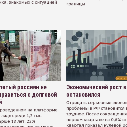
ика, знакомых с ситуацией
границы
пятый россиян не
Экономический рост в
равиться с долговой
остановился
й
Отрицать серьезные эконо
проблемы в РФ становится 
проведенном на платформе
труднее. После сокращения
гляд» среди 1,2 тыс.
первом квартале на 0,6% в
арше 18 лет, 22%
квартал показал нулевой р
ов заявили, что не могут