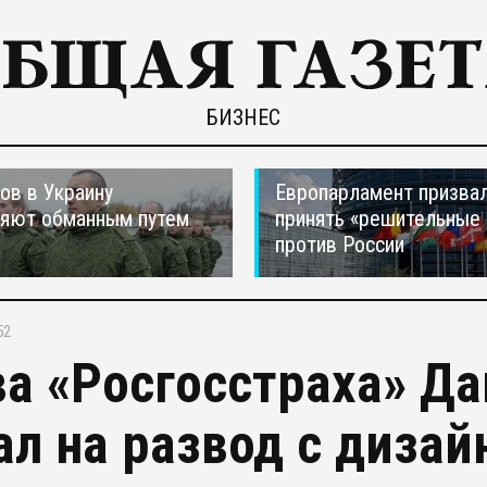
БИЗНЕС
ов в Украину
Европарламент призва
ляют обманным путем
принять «решительные
против России
52
ва «Росгосстраха» Д
ал на развод с диза