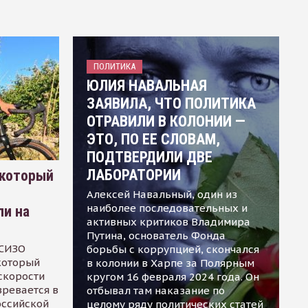
ПОЛИТИКА
ЮЛИЯ НАВАЛЬНАЯ
ЗАЯВИЛА, ЧТО ПОЛИТИКА
ОТРАВИЛИ В КОЛОНИИ —
ЭТО, ПО ЕЕ СЛОВАМ,
ПОДТВЕРДИЛИ ДВЕ
ЛАБОРАТОРИИ
 который
Алексей Навальный, один из
наиболее последовательных и
ли на
активных критиков Владимира
Путина, основатель Фонда
 СИЗО
борьбы с коррупцией, скончался
 который
в колонии в Харпе за Полярным
скорости
кругом 16 февраля 2024 года. Он
зревается в
отбывал там наказание по
оссийской
целому ряду политических статей