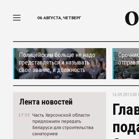
06 АВГУСТА, ЧЕТВЕРГ
Полицейским больше не надо
Срочник
представляться и называть
отправ
свое звание, и должность
16.09.2015 00:
Лента новостей
Гла
17:35
Часть Херсонской области
под
предложили передать
Беларуси для строительства
санаториев