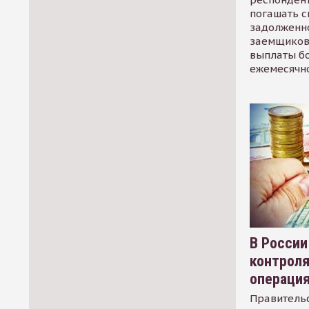
погашать 
задолженно
заемщиков
выплаты б
ежемесячн
В России
контрол
операци
Правительс