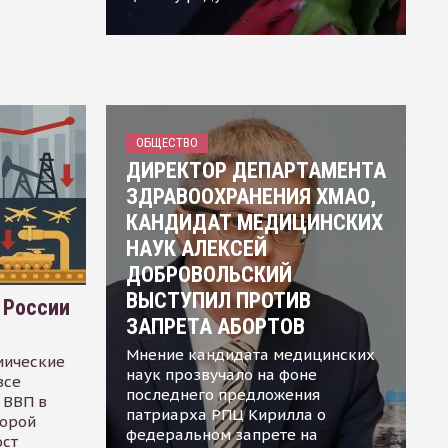
ОБЩЕСТВО
ДИРЕКТОР ДЕПАРТАМЕНТА
ЗДРАВООХРАНЕНИЯ ХМАО,
КАНДИДАТ МЕДИЦИНСКИХ
НАУК АЛЕКСЕЙ
ДОБРОВОЛЬСКИЙ
ВЫСТУПИЛ ПРОТИВ
 России
ЗАПРЕТА АБОРТОВ
Мнение кандидата медицинских
мические
наук прозвучало на фоне
все
последнего предложения
 ВВП в
патриарха РПЦ Кирилла о
торой
федеральном запрете на
ост