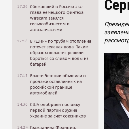
Сер
17:26
Сбежавший в Россию экс-
глава немецкого финтеха
Wirecard занялся
Президен
сельхозбизнесом и
автозапчастями
заявлени
рассмотр
17:16
В «ДНР» по трубам отопления
потечет зеленая вода. Таким
образом «власти» решили
бороться со сливом воды из
батарей
17:13
Власти Эстонии объявили о
продаже оставленных на
российской границе
автомобилей
14:30
США одобрили поставку
первой партии оружия
Украине за счет союзников
14:24
Гражданина Франции,