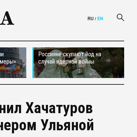
RU
/
EN
ли
Россияне скупают йод на
 меры»
случай ядерной войны
анил Хачатуров
йнером Ульяной