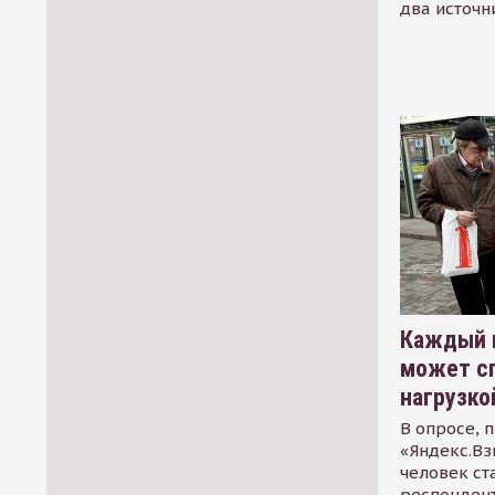
два источн
Каждый 
может сп
нагрузко
В опросе, 
«Яндекс.Вз
человек ст
респондент