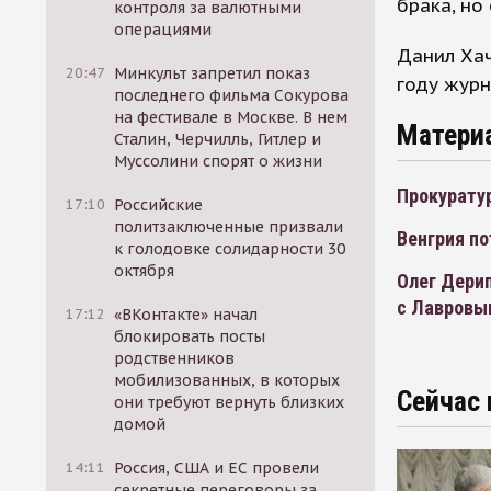
брака, но
контроля за валютными
операциями
Данил Хач
20:47
Минкульт запретил показ
году журн
последнего фильма Сокурова
на фестивале в Москве. В нем
Матери
Сталин, Черчилль, Гитлер и
Муссолини спорят о жизни
Прокурату
17:10
Российские
политзаключенные призвали
Венгрия по
к голодовке солидарности 30
октября
Олег Дерип
с Лавровы
17:12
«ВКонтакте» начал
блокировать посты
родственников
мобилизованных, в которых
Сейчас 
они требуют вернуть близких
домой
14:11
Россия, США и ЕС провели
секретные переговоры за