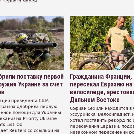
и Черного морей
рили поставку первой
Гражданина Франции,
ружия Украине за счет
пересекал Евразию на
ов
велосипеде, арестова
Дальнем Востоке
ация президента США
Трампа одобрила первую
Софиан Сехили находится в
енной помощи для Украины
Уссурийска. Велосипедист,
еханизма Priority Ukraine
хотел поставить рекорд по 
s List. Об
пересечения Евразии, подо
ает Reuters со ссылкой на
незаконном пересечении р