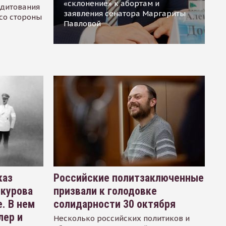
«склонение» к абортам и
едитования
заявления сенатора Маргариты
 со стороны
Павловой
каз
Российские политзаключенные
окурова
призвали к голодовке
. В нем
солидарности 30 октября
лер и
Несколько российских политиков и