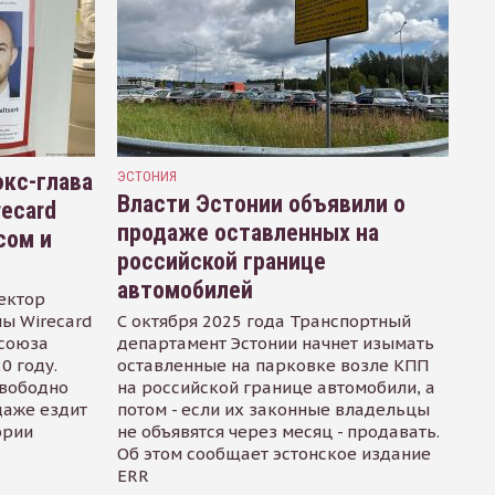
кс-глава
ЭСТОНИЯ
Власти Эстонии объявили о
recard
продаже оставленных на
сом и
российской границе
автомобилей
ектор
ы Wirecard
С октября 2025 года Транспортный
осоюза
департамент Эстонии начнет изымать
0 году.
оставленные на парковке возле КПП
свободно
на российской границе автомобили, а
даже ездит
потом - если их законные владельцы
ории
не объявятся через месяц - продавать.
Об этом сообщает эстонское издание
ERR