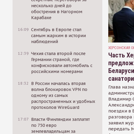
несколько дней до
обострения в Нагорном
Карабахе
16:09
Сентябрь в Европе стал
самым жарким в истории
наблюдений
ХЕРСОНСКАЯ О
12:39
Чехия стала второй после
Часть Хе
Германии страной, где
предлож
конфисковали автомобиль с
Беларуси
российскими номерами
санатор
18:32
В России началась вторая
Глава назн
волна блокировок VPN по
администр
одному из самых
Владимир С
распространенных и удобных
Александр
протоколов WireGuard
поездки в 
разговора 
17:07
Власти Финляндии заплатят
заявил жур
по 750 евро
передать М
землевладельцам за