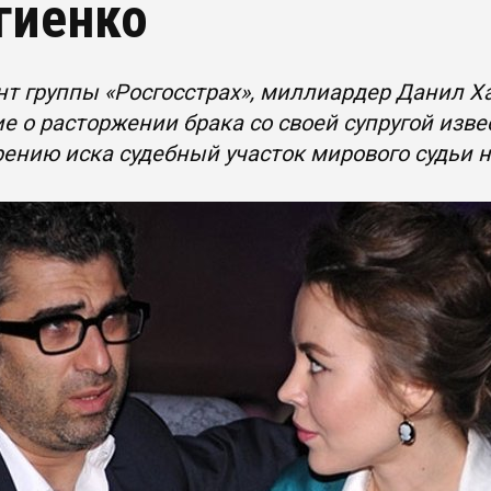
гиенко
т группы «Росгосстрах», миллиардер Данил Ха
е о расторжении брака со своей супругой изв
ению иска судебный участок мирового судьи н