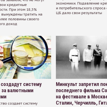
экономики. Подавление кр
свои кредитные
и потребительского спроса
сти. При этом 18,5%
ЦБ дало свои результаты
 вынуждены тратить на
олее половины своего
ого доход
 создадут систему
Минкульт запретил по
я за валютными
последнего фильма С
ями
на фестивале в Москве
Сталин, Черчилль, Гит
тво создает систему