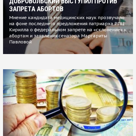
ДОБРОВОЛЬСКИЙ ВЫСТУПИЛ ПРОТИВ
ЗАПРЕТА АБОРТОВ
Мнение кандидата медицинских наук прозвучало
на фоне последнего предложения патриарха РПЦ
Кирилла о федеральном запрете на «склонение» к
абортам и заявления сенатора Маргариты
Павловой