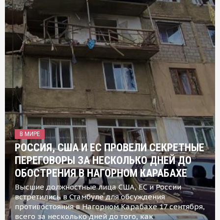
В МИРЕ
РОССИЯ, США И ЕС ПРОВЕЛИ СЕКРЕТНЫЕ
ПЕРЕГОВОРЫ ЗА НЕСКОЛЬКО ДНЕЙ ДО
ОБОСТРЕНИЯ В НАГОРНОМ КАРАБАХЕ
Высшие должностные лица США, ЕС и России
встретились в Стамбуле для обсуждения
противостояния в Нагорном Карабахе 17 сентября,
всего за несколько дней до того, как