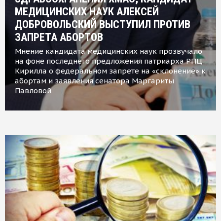
МЕДИЦИНСКИХ НАУК АЛЕКСЕЙ
ДОБРОВОЛЬСКИЙ ВЫСТУПИЛ ПРОТИВ
ЗАПРЕТА АБОРТОВ
Мнение кандидата медицинских наук прозвучало
на фоне последнего предложения патриарха РПЦ
Кирилла о федеральном запрете на «склонение» к
абортам и заявления сенатора Маргариты
Павловой