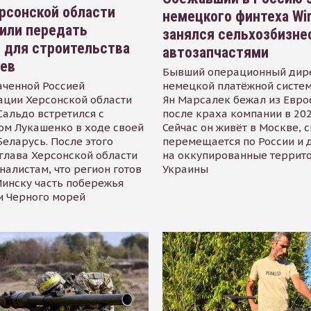
рсонской области
немецкого финтеха Wi
или передать
занялся сельхозбизне
 для строительства
автозапчастями
иев
Бывший операционный дир
аченной Россией
немецкой платёжной систем
ации Херсонской области
Ян Марсалек бежал из Евр
альдо встретился с
после краха компании в 202
ом Лукашенко в ходе своей
Сейчас он живёт в Москве, 
Беларусь. После этого
перемещается по России и 
глава Херсонской области
на оккупированные террит
налистам, что регион готов
Украины
инску часть побережья
и Черного морей