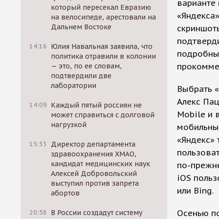
варианте
который пересекал Евразию
«Яндекса»
на велосипеде, арестовали на
Дальнем Востоке
скриншоты
подтверди
14:16
Юлия Навальная заявила, что
подробных
политика отравили в колонии
прокомме
— это, по ее словам,
подтвердили две
лаборатории
Выбрать «
Алекс Пац
14:09
Каждый пятый россиян не
Mobile и 
может справиться с долговой
нагрузкой
мобильным
«Яндекс» 
15:33
Директор департамента
пользоват
здравоохранения ХМАО,
кандидат медицинских наук
по-прежне
Алексей Добровольский
iOS польз
выступил против запрета
или Bing.
абортов
Осенью по
20:58
В России создадут систему