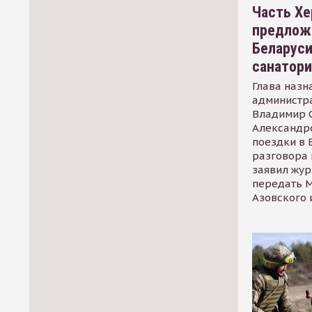
Часть Хе
предлож
Беларуси
санатор
Глава назн
администр
Владимир С
Александр
поездки в 
разговора 
заявил жур
передать М
Азовского 