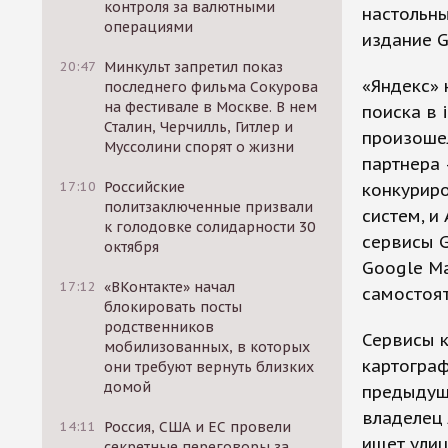
контроля за валютными
настольны
операциями
издание G
20:47
Минкульт запретил показ
«Яндекс» 
последнего фильма Сокурова
на фестивале в Москве. В нем
поиска в 
Сталин, Черчилль, Гитлер и
произошел
Муссолини спорят о жизни
партнера 
17:10
Российские
конкурир
политзаключенные призвали
систем, и
к голодовке солидарности 30
сервисы G
октября
Google Ma
17:12
«ВКонтакте» начал
самостоят
блокировать посты
родственников
Сервисы к
мобилизованных, в которых
картограф
они требуют вернуть близких
домой
предыдуще
владелец 
14:11
Россия, США и ЕС провели
ищет улиц
секретные переговоры за