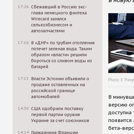
в новую 
17:26
Сбежавший в Россию экс-
глава немецкого финтеха
Wirecard занялся
сельхозбизнесом и
автозапчастями
17:16
В «ДНР» по трубам отопления
потечет зеленая вода. Таким
образом «власти» решили
бороться со сливом воды из
батарей
17:13
Власти Эстонии объявили о
Photo: Е. Раз
продаже оставленных на
российской границе
В минувш
автомобилей
версию оп
14:30
США одобрили поставку
доступна 
первой партии оружия
появится 
Украине за счет союзников
бета-верс
14:24
Гражданина Франции,