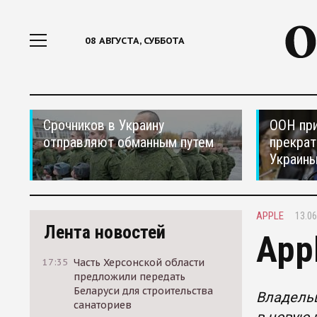
08 АВГУСТА, СУББОТА
Срочников в Украину
ООН при
отправляют обманным путем
прекрат
Украин
APPLE
13.06
Лента новостей
App
17:35
Часть Херсонской области
предложили передать
Беларуси для строительства
Владельц
санаториев