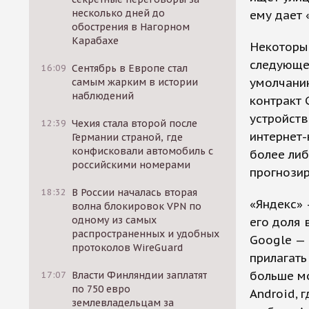
несколько дней до
ему дает 
обострения в Нагорном
Карабахе
Некоторые
следующей
16:09
Сентябрь в Европе стал
умолчанию
самым жарким в истории
наблюдений
контракт 
устройств
12:39
Чехия стала второй после
интернет-
Германии страной, где
конфисковали автомобиль с
более либ
российскими номерами
прогнозир
18:32
В России началась вторая
«Яндекс» 
волна блокировок VPN по
одному из самых
его доля 
распространенных и удобных
Google — 
протоколов WireGuard
прилагать
больше м
17:07
Власти Финляндии заплатят
по 750 евро
Android, 
землевладельцам за