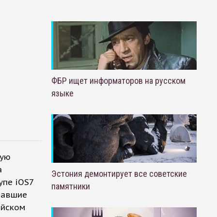
ФБР ищет информаторов на русском
языке
вую
а
Эстония демонтирует все советские
упе iOS7
памятники
чавшие
ийском