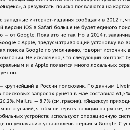
«Яндекс», а результаты поиска появляются на картах
 западные интернет-издания сообщали в 2012 г., ч
 версии iOS в Safari больше не будет единого поис
 — от Google. Пока это не так. Но в 2014 г. заканчи
Google с Apple, предусматривающий установку во в
ах поиска Google по умолчанию, говорит источник 
компании. Не исключено, что следующий контракт б
еральным и в Apple появится много локальных серв
ует он.
— крупнейший в России поисковик. По данным Livein
в поисковых запросах рунета в мае составила 61,5%
26,2%, Mail.ru — 8,7% (см. график). «Яндексу» приход
 много усилий, чтобы не терять позиции на рынке, в
обильных устройств используют операционную сист
где по умолчанию установлены сервисы Google. С ус