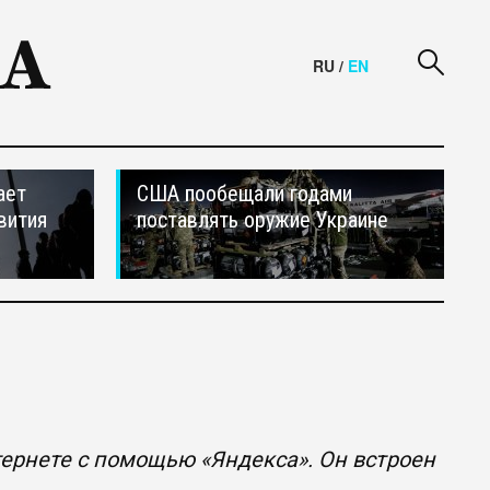
RU
/
EN
ает
США пообещали годами
вития
поставлять оружие Украине
»
тернете с помощью «Яндекса». Он встроен