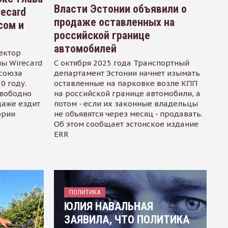
Власти Эстонии объявили о
recard
продаже оставленных на
сом и
российской границе
автомобилей
ектор
ы Wirecard
С октября 2025 года Транспортный
осоюза
департамент Эстонии начнет изымать
0 году.
оставленные на парковке возле КПП
свободно
на российской границе автомобили, а
даже ездит
потом - если их законные владельцы
ории
не объявятся через месяц - продавать.
Об этом сообщает эстонское издание
ERR
ПОЛИТИКА
ЮЛИЯ НАВАЛЬНАЯ
ЗАЯВИЛА, ЧТО ПОЛИТИКА