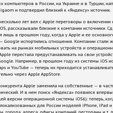
х компьютеров в России, на Украине и в Турции, на
igaom и подтвердил близкий к «Яндексу» источник.
несколько лет вел с Apple переговоры о включении 
iOS, рассказывали близкие к компании источники. Сд
 лишь в прошлом году, когда у Apple и ее основног
— Google испортились отношения. Компании стали 
овать на рынках мобильных устройств и операцион
 Apple перестала предустанавливать на свои устройс
oogle. Например, в прошлом году из системы iOS и
ps и YouTube — теперь их приходится устанавливат
ельно через Apple AppStore.
онкурента Apple заменила на собственные — в частн
ический. И в нем поиск «Яндекса» появился впервы
й версии операционной системы iOS6): теперь, ког
локализованных для России моделей iPhone, iPad и
ы, города, адреса, офисы компаний, рестораны и т. д