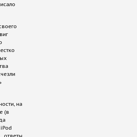
писало
своего
виг
о
жестко
ных
тва
счезли
ь
ости, на
е (в
да
 iPod
., ответы