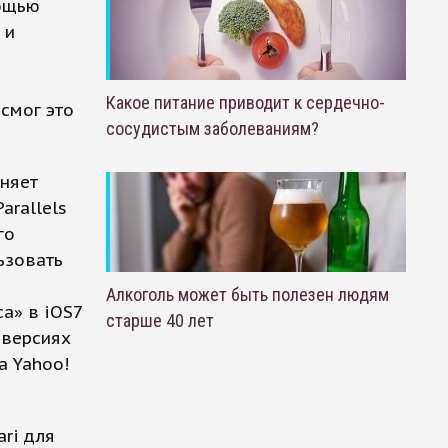
мощью
 и
Какое питание приводит к сердечно-
смог это
сосудистым заболеваниям?
сняет
arallels
го
ьзовать
Алкоголь может быть полезен людям
а» в iOS7
старше 40 лет
 версиях
а Yahoo!
ri для