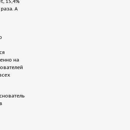
t, 15,4%
раза. А
о
ся
бенно на
зователей
всех
основатель
в