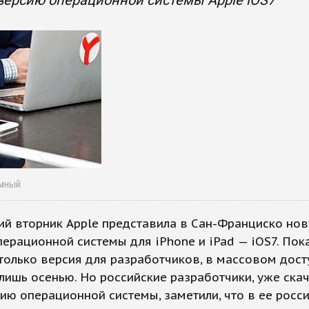
версию операционной системы Apple iOS7
умный
ий вторник Apple представила в Сан-Франциско но
ерационной системы для iPhone и iPad — iOS7. Пок
только версия для разработчиков, в массовом дост
лишь осенью. Но российские разработчики, уже ска
ию операционной системы, заметили, что в ее росс