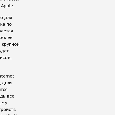
 Apple.
то для
ка по
вается
сех ее
в крупной
удет
исов,
ternet,
, доля
ится
едь все
ему
тройств