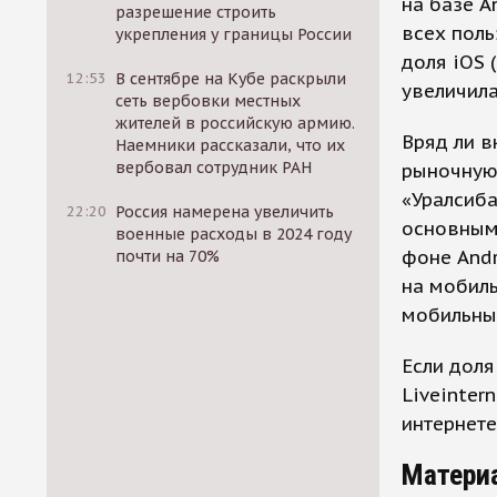
на базе A
разрешение строить
всех поль
укрепления у границы России
доля iOS 
12:53
В сентябре на Кубе раскрыли
увеличила
сеть вербовки местных
жителей в российскую армию.
Вряд ли в
Наемники рассказали, что их
вербовал сотрудник РАН
рыночную 
«Уралсиба
22:20
Россия намерена увеличить
основным,
военные расходы в 2024 году
фоне Andr
почти на 70%
на мобиль
мобильны
Если доля
Liveinter
интернете
Матери