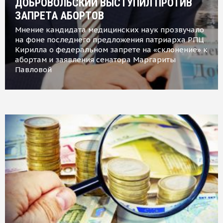
ДОБРОВОЛЬСКИЙ ВЫСТУПИЛ ПРОТИВ
ЗАПРЕТА АБОРТОВ
Мнение кандидата медицинских наук прозвучало
на фоне последнего предложения патриарха РПЦ
Кирилла о федеральном запрете на «склонение» к
абортам и заявления сенатора Маргариты
Павловой