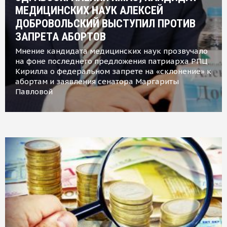
МЕДИЦИНСКИХ НАУК АЛЕКСЕЙ
ДОБРОВОЛЬСКИЙ ВЫСТУПИЛ ПРОТИВ
ЗАПРЕТА АБОРТОВ
Мнение кандидата медицинских наук прозвучало
на фоне последнего предложения патриарха РПЦ
Кирилла о федеральном запрете на «склонение» к
абортам и заявления сенатора Маргариты
Павловой