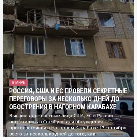
В МИРЕ
РОССИЯ, США И ЕС ПРОВЕЛИ СЕКРЕТНЫЕ
ПЕРЕГОВОРЫ ЗА НЕСКОЛЬКО ДНЕЙ ДО
ОБОСТРЕНИЯ В НАГОРНОМ КАРАБАХЕ
Высшие должностные лица США, ЕС и России
встретились в Стамбуле для обсуждения
противостояния в Нагорном Карабахе 17 сентября,
всего за несколько дней до того, как