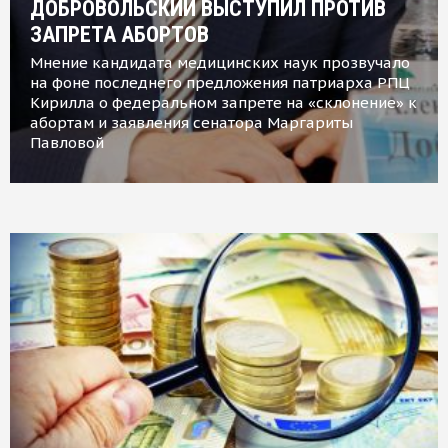
ДОБРОВОЛЬСКИЙ ВЫСТУПИЛ ПРОТИВ
ЗАПРЕТА АБОРТОВ
Мнение кандидата медицинских наук прозвучало
на фоне последнего предложения патриарха РПЦ
Кирилла о федеральном запрете на «склонение» к
абортам и заявления сенатора Маргариты
Павловой