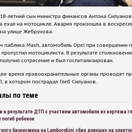
18-летний сын министра финансов Антона Силуанов
а ехал на мотоцикле. Авария произошла в воскресен
 на улице Жебрунова.
м паблика Mash, автомобиль Opel при совершении 
 пропустил мотоциклиста. В результате столкновени
получил сотрясение и был госпитализирован.
щее время правоохранительные органы проводят пр
, в котором пострадал Глеб Силуанов.
алы по теме
 в результате ДТП с участием автомобиля из кортежа г
 погиб ребенок
ного бизнесмена на Lamborghini сбил девушку на элект