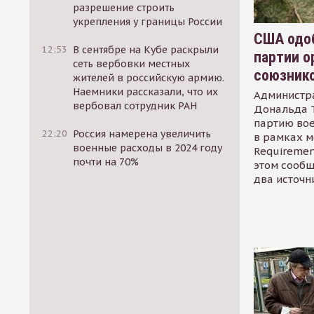
разрешение строить
укрепления у границы России
США одоб
12:53
В сентябре на Кубе раскрыли
партии о
сеть вербовки местных
союзник
жителей в российскую армию.
Наемники рассказали, что их
Администр
вербовал сотрудник РАН
Дональда 
партию во
22:20
Россия намерена увеличить
в рамках м
военные расходы в 2024 году
Requirement
почти на 70%
этом сообщ
два источн