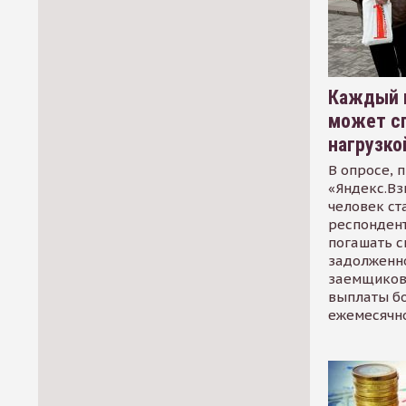
Каждый 
может сп
нагрузко
В опросе, 
«Яндекс.Вз
человек ст
респондент
погашать 
задолженно
заемщиков
выплаты б
ежемесячн