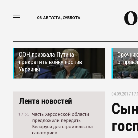
08 АВГУСТА, СУББОТА
ООН призвала Путина
Срочник
прекратить войну против
отправ
Украины
04.09.2017 17:
Лента новостей
Сын
17:35
Часть Херсонской области
гос
предложили передать
Беларуси для строительства
санаториев