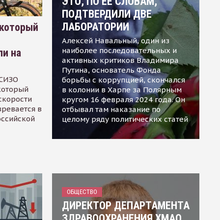
ЭТО, ПО ЕЕ СЛОВАМ,
ПОДТВЕРДИЛИ ДВЕ
ЛАБОРАТОРИИ
 который
Алексей Навальный, один из
наиболее последовательных и
ли на
активных критиков Владимира
Путина, основатель Фонда
 СИЗО
борьбы с коррупцией, скончался
 который
в колонии в Харпе за Полярным
скорости
кругом 16 февраля 2024 года. Он
зревается в
отбывал там наказание по
оссийской
целому ряду политических статей
ОБЩЕСТВО
ДИРЕКТОР ДЕПАРТАМЕНТА
ЗДРАВООХРАНЕНИЯ ХМАО,