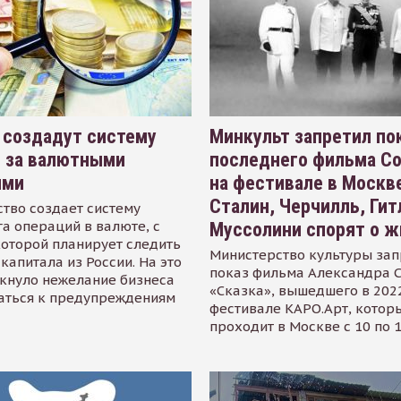
 создадут систему
Минкульт запретил по
я за валютными
последнего фильма С
ями
на фестивале в Москве
Сталин, Черчилль, Гит
тво создает систему
а операций в валюте, с
Муссолини спорят о ж
оторой планирует следить
Министерство культуры зап
капитала из России. На это
показ фильма Александра 
кнуло нежелание бизнеса
«Сказка», вышедшего в 2022
аться к предупреждениям
фестивале КАРО.Арт, котор
проходит в Москве с 10 по 