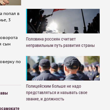
а попал в
ье, 3
поворота
Половина россиян считает
я сын
неправильным путь развития страны
оверку по
Полицейским больше не надо
представляться и называть свое
лавы
звание, и должность
росамокате