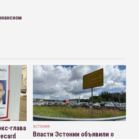
зонансном
кс-глава
ЭСТОНИЯ
Власти Эстонии объявили о
recard