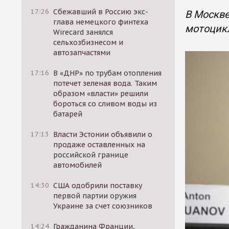
17:26
Сбежавший в Россию экс-
В Москве
глава немецкого финтеха
мотоцикл
Wirecard занялся
сельхозбизнесом и
автозапчастями
17:16
В «ДНР» по трубам отопления
потечет зеленая вода. Таким
образом «власти» решили
бороться со сливом воды из
батарей
17:13
Власти Эстонии объявили о
продаже оставленных на
российской границе
автомобилей
14:30
США одобрили поставку
первой партии оружия
Украине за счет союзников
14:24
Гражданина Франции,