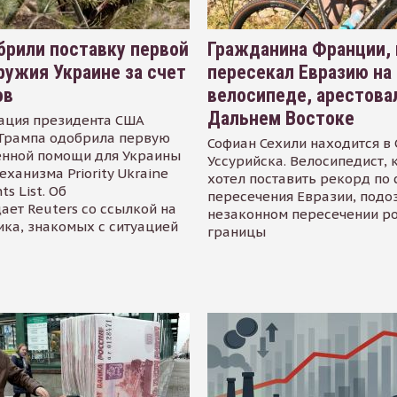
рили поставку первой
Гражданина Франции,
ружия Украине за счет
пересекал Евразию на
ов
велосипеде, арестова
Дальнем Востоке
ация президента США
Трампа одобрила первую
Софиан Сехили находится в
енной помощи для Украины
Уссурийска. Велосипедист,
еханизма Priority Ukraine
хотел поставить рекорд по 
s List. Об
пересечения Евразии, подо
ает Reuters со ссылкой на
незаконном пересечении р
ика, знакомых с ситуацией
границы