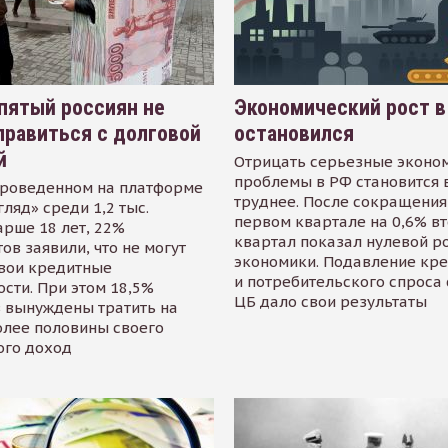
пятый россиян не
Экономический рост в
равиться с долговой
остановился
й
Отрицать серьезные эконо
проблемы в РФ становится 
проведенном на платформе
труднее. После сокращения
гляд» среди 1,2 тыс.
первом квартале на 0,6% в
арше 18 лет, 22%
квартал показал нулевой р
ов заявили, что не могут
экономики. Подавление кр
свои кредитные
и потребительского спроса
сти. При этом 18,5%
ЦБ дало свои результаты
 вынуждены тратить на
олее половины своего
ого доход