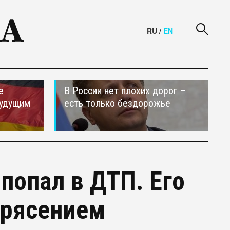
RU
/
EN
е
В России нет плохих дорог –
будущим
есть только бездорожье
попал в ДТП. Его
трясением