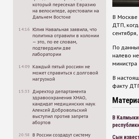
который пересекал Евразию
на велосипеде, арестовали на
В Москве 
Дальнем Востоке
ДТП, когд
14:16
Юлия Навальная заявила, что
сентября,
политика отравили в колонии
— это, по ее словам,
По данны
подтвердили две
лаборатории
налево не
министра 
14:09
Каждый пятый россиян не
может справиться с долговой
В настоя
нагрузкой
факту ДТП
15:33
Директор департамента
здравоохранения ХМАО,
Матери
кандидат медицинских наук
Алексей Добровольский
выступил против запрета
В Калмыкии
абортов
республики
20:58
В России создадут систему
Сын извест