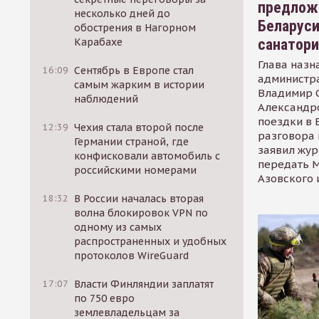
предлож
несколько дней до
Беларуси
обострения в Нагорном
санатор
Карабахе
Глава назн
16:09
Сентябрь в Европе стал
администр
самым жарким в истории
Владимир С
наблюдений
Александр
поездки в 
12:39
Чехия стала второй после
разговора 
Германии страной, где
заявил жур
конфисковали автомобиль с
передать М
российскими номерами
Азовского 
18:32
В России началась вторая
волна блокировок VPN по
одному из самых
распространенных и удобных
протоколов WireGuard
17:07
Власти Финляндии заплатят
по 750 евро
землевладельцам за