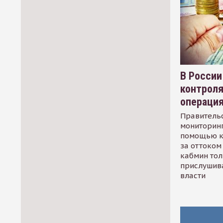
В России
контрол
операци
Правительс
мониторинг
помощью к
за оттоком 
кабмин тол
прислушив
власти