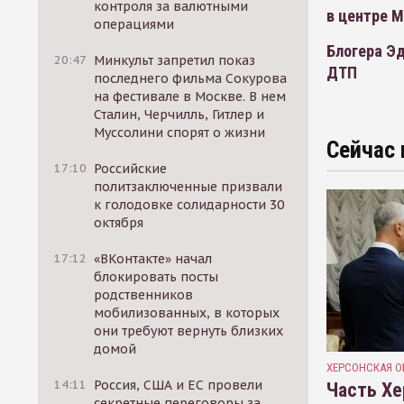
контроля за валютными
в центре 
операциями
Блогера Эд
20:47
Минкульт запретил показ
ДТП
последнего фильма Сокурова
на фестивале в Москве. В нем
Сталин, Черчилль, Гитлер и
Муссолини спорят о жизни
Сейчас 
17:10
Российские
политзаключенные призвали
к голодовке солидарности 30
октября
17:12
«ВКонтакте» начал
блокировать посты
родственников
мобилизованных, в которых
они требуют вернуть близких
домой
ХЕРСОНСКАЯ О
14:11
Россия, США и ЕС провели
Часть Хе
секретные переговоры за