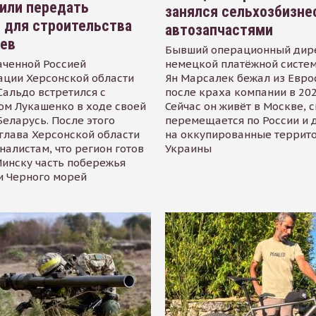
или передать
занялся сельхозбизне
 для строительства
автозапчастями
иев
Бывший операционный дир
аченной Россией
немецкой платёжной систем
ации Херсонской области
Ян Марсалек бежал из Евр
альдо встретился с
после краха компании в 202
ом Лукашенко в ходе своей
Сейчас он живёт в Москве, 
Беларусь. После этого
перемещается по России и 
глава Херсонской области
на оккупированные террит
налистам, что регион готов
Украины
инску часть побережья
и Черного морей