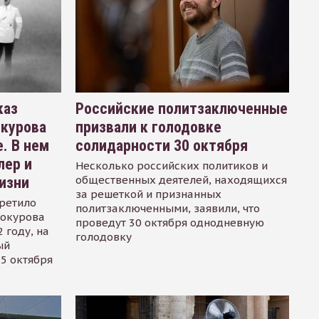
каз
Российские политзаключенные
окурова
призвали к голодовке
. В нем
солидарности 30 октября
лер и
Несколько российских политиков и
общественных деятелей, находящихся
изни
за решеткой и признанных
ретило
политзаключенными, заявили, что
Сокурова
проведут 30 октября однодневную
 году, на
голодовку
ый
15 октября