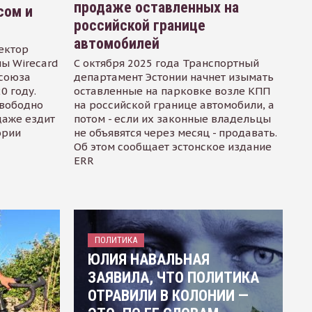
продаже оставленных на
сом и
российской границе
автомобилей
ектор
ы Wirecard
С октября 2025 года Транспортный
осоюза
департамент Эстонии начнет изымать
0 году.
оставленные на парковке возле КПП
свободно
на российской границе автомобили, а
даже ездит
потом - если их законные владельцы
ории
не объявятся через месяц - продавать.
Об этом сообщает эстонское издание
ERR
ПОЛИТИКА
ЮЛИЯ НАВАЛЬНАЯ
ЗАЯВИЛА, ЧТО ПОЛИТИКА
ОТРАВИЛИ В КОЛОНИИ —