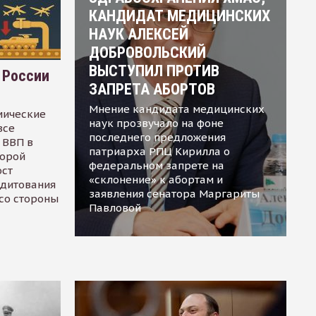
КАНДИДАТ МЕДИЦИНСКИХ
НАУК АЛЕКСЕЙ
ДОБРОВОЛЬСКИЙ
ВЫСТУПИЛ ПРОТИВ
 России
ЗАПРЕТА АБОРТОВ
Мнение кандидата медицинских
мические
наук прозвучало на фоне
все
последнего предложения
 ВВП в
патриарха РПЦ Кирилла о
торой
федеральном запрете на
ост
«склонение» к абортам и
едитования
заявления сенатора Маргариты
 со стороны
Павловой