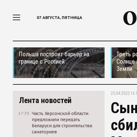
07 АВГУСТА, ПЯТНИЦА
Польша построит барьер на
Треть р
границе с Россией
Солнце 
Земли
25.04.2022 16:
Лента новостей
Сын
17:35
Часть Херсонской области
сби
предложили передать
Беларуси для строительства
санаториев