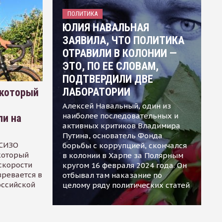
ПОЛИТИКА
ЮЛИЯ НАВАЛЬНАЯ
ЗАЯВИЛА, ЧТО ПОЛИТИКА
ОТРАВИЛИ В КОЛОНИИ —
ЭТО, ПО ЕЕ СЛОВАМ,
ПОДТВЕРДИЛИ ДВЕ
ЛАБОРАТОРИИ
 который
Алексей Навальный, один из
наиболее последовательных и
ли на
активных критиков Владимира
Путина, основатель Фонда
 СИЗО
борьбы с коррупцией, скончался
 который
в колонии в Харпе за Полярным
скорости
кругом 16 февраля 2024 года. Он
зревается в
отбывал там наказание по
оссийской
целому ряду политических статей