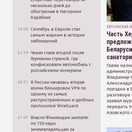
несколько дней до
обострения в Нагорном
Карабахе
ХЕРСОНСКАЯ О
16:09
Сентябрь в Европе стал
Часть Хе
самым жарким в истории
предлож
наблюдений
Беларуси
12:39
Чехия стала второй после
санатор
Германии страной, где
конфисковали автомобиль с
Глава назн
российскими номерами
администр
Владимир С
18:32
В России началась вторая
Александр
волна блокировок VPN по
поездки в 
одному из самых
разговора 
распространенных и удобных
заявил жур
протоколов WireGuard
передать М
Азовского 
17:07
Власти Финляндии заплатят
по 750 евро
землевладельцам за