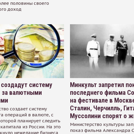
олее половины своего
ого доход
 создадут систему
Минкульт запретил по
я за валютными
последнего фильма С
ями
на фестивале в Москве
Сталин, Черчилль, Гит
тво создает систему
а операций в валюте, с
Муссолини спорят о ж
оторой планирует следить
Министерство культуры зап
капитала из России. На это
показ фильма Александра 
кнуло нежелание бизнеса