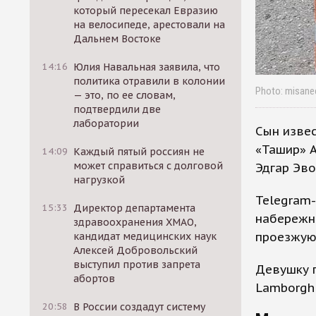
который пересекал Евразию
на велосипеде, арестовали на
Дальнем Востоке
14:16
Юлия Навальная заявила, что
политика отравили в колонии
Photo: misane
— это, по ее словам,
подтвердили две
лаборатории
Сын извес
«Ташир» А
14:09
Каждый пятый россиян не
может справиться с долговой
Эдгар Эво
нагрузкой
Telegram-
15:33
Директор департамента
набережно
здравоохранения ХМАО,
проезжую 
кандидат медицинских наук
Алексей Добровольский
выступил против запрета
Девушку г
абортов
Lamborghi
20:58
В России создадут систему