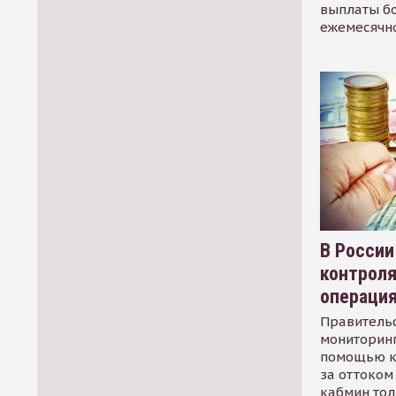
выплаты б
ежемесячн
В России
контрол
операци
Правительс
мониторинг
помощью к
за оттоком 
кабмин тол