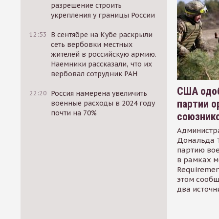
разрешение строить
укрепления у границы России
12:53
В сентябре на Кубе раскрыли
сеть вербовки местных
жителей в российскую армию.
Наемники рассказали, что их
вербовал сотрудник РАН
США одоб
22:20
Россия намерена увеличить
партии о
военные расходы в 2024 году
почти на 70%
союзник
Администр
Дональда 
партию во
в рамках м
Requirement
этом сообщ
два источн