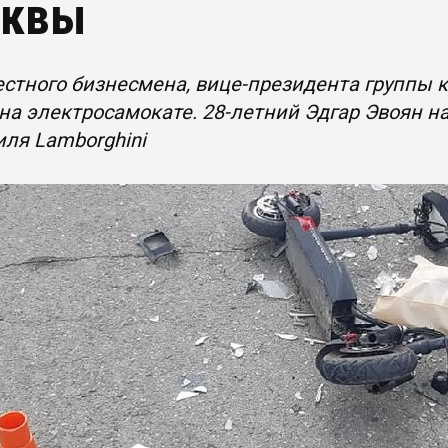
квы
стного бизнесмена, вице-президента группы 
на электросамокате. 28-летний Эдгар Эвоян н
ля Lamborghini