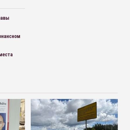
лавы
зонансном
 места