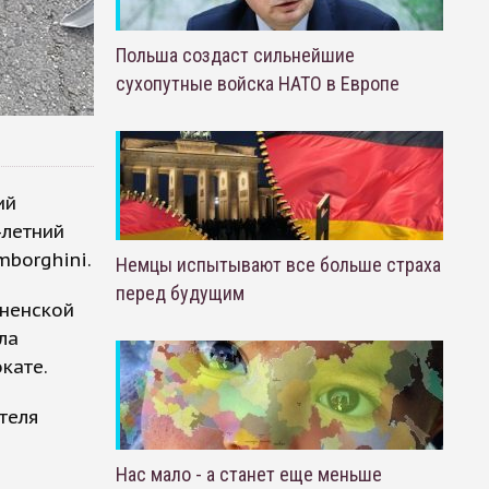
Польша создаст сильнейшие
сухопутные войска НАТО в Европе
ий
-летний
borghini.
Немцы испытывают все больше страха
перед будущим
сненской
ла
кате.
теля
Нас мало - а станет еще меньше