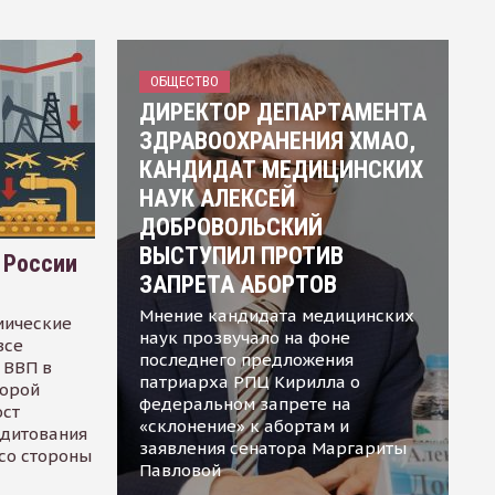
ОБЩЕСТВО
ДИРЕКТОР ДЕПАРТАМЕНТА
ЗДРАВООХРАНЕНИЯ ХМАО,
КАНДИДАТ МЕДИЦИНСКИХ
НАУК АЛЕКСЕЙ
ДОБРОВОЛЬСКИЙ
ВЫСТУПИЛ ПРОТИВ
 России
ЗАПРЕТА АБОРТОВ
Мнение кандидата медицинских
мические
наук прозвучало на фоне
все
последнего предложения
 ВВП в
патриарха РПЦ Кирилла о
торой
федеральном запрете на
ост
«склонение» к абортам и
едитования
заявления сенатора Маргариты
 со стороны
Павловой