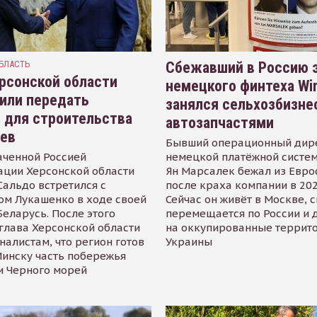
БЛАСТЬ
Сбежавший в Россию э
рсонской области
немецкого финтеха Wi
или передать
занялся сельхозбизне
 для строительства
автозапчастями
иев
Бывший операционный дир
аченной Россией
немецкой платёжной систем
ации Херсонской области
Ян Марсалек бежал из Евр
альдо встретился с
после краха компании в 202
ом Лукашенко в ходе своей
Сейчас он живёт в Москве, 
Беларусь. После этого
перемещается по России и 
глава Херсонской области
на оккупированные террит
налистам, что регион готов
Украины
инску часть побережья
и Черного морей