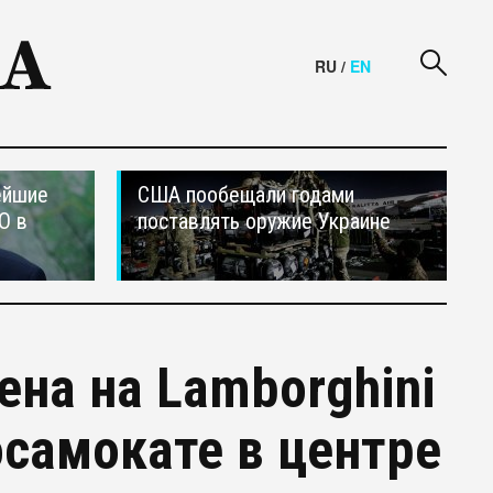
RU
/
EN
ейшие
США пообещали годами
О в
поставлять оружие Украине
ена на Lamborghini
осамокате в центре