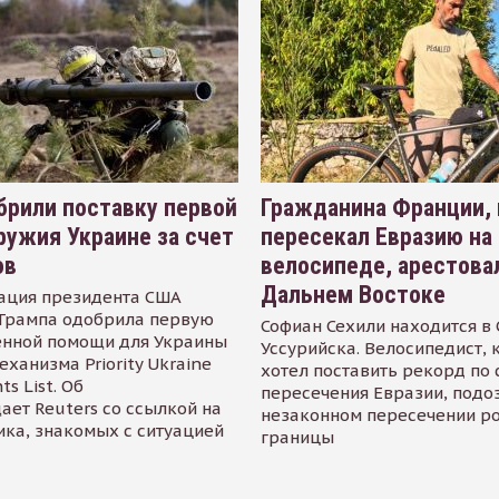
рили поставку первой
Гражданина Франции,
ружия Украине за счет
пересекал Евразию на
ов
велосипеде, арестова
Дальнем Востоке
ация президента США
Трампа одобрила первую
Софиан Сехили находится в
енной помощи для Украины
Уссурийска. Велосипедист,
еханизма Priority Ukraine
хотел поставить рекорд по 
s List. Об
пересечения Евразии, подо
ает Reuters со ссылкой на
незаконном пересечении р
ика, знакомых с ситуацией
границы