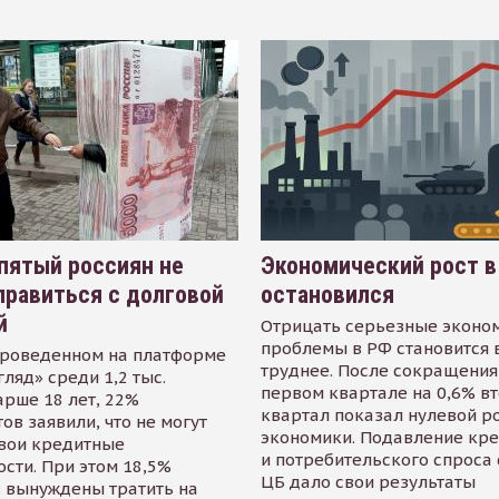
пятый россиян не
Экономический рост в
равиться с долговой
остановился
й
Отрицать серьезные эконо
проблемы в РФ становится 
проведенном на платформе
труднее. После сокращения
гляд» среди 1,2 тыс.
первом квартале на 0,6% в
арше 18 лет, 22%
квартал показал нулевой р
ов заявили, что не могут
экономики. Подавление кр
свои кредитные
и потребительского спроса
сти. При этом 18,5%
ЦБ дало свои результаты
 вынуждены тратить на