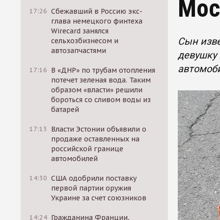
Мос
17:26
Сбежавший в Россию экс-
глава немецкого финтеха
Wirecard занялся
Сын изве
сельхозбизнесом и
автозапчастями
девушку 
автомоби
17:16
В «ДНР» по трубам отопления
потечет зеленая вода. Таким
образом «власти» решили
бороться со сливом воды из
батарей
17:13
Власти Эстонии объявили о
продаже оставленных на
российской границе
автомобилей
14:30
США одобрили поставку
первой партии оружия
Украине за счет союзников
14:24
Гражданина Франции,