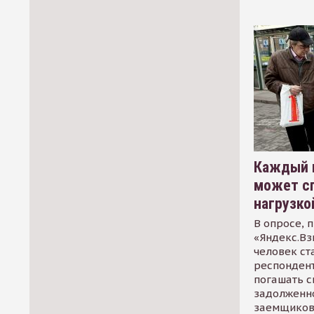
Каждый 
может сп
нагрузко
В опросе, 
«Яндекс.Вз
человек ст
респондент
погашать 
задолженно
заемщиков