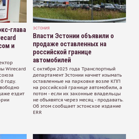
кс-глава
ЭСТОНИЯ
Власти Эстонии объявили о
recard
продаже оставленных на
сом и
российской границе
автомобилей
ектор
ы Wirecard
С октября 2025 года Транспортный
осоюза
департамент Эстонии начнет изымать
0 году.
оставленные на парковке возле КПП
свободно
на российской границе автомобили, а
даже ездит
потом - если их законные владельцы
ории
не объявятся через месяц - продавать.
Об этом сообщает эстонское издание
ERR