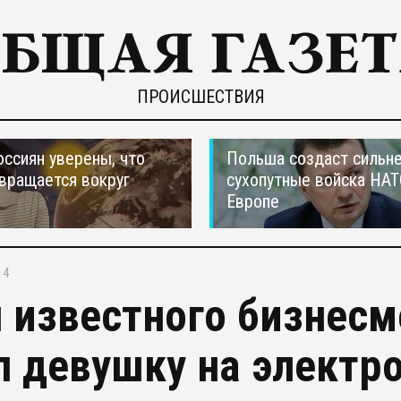
ПРОИСШЕСТВИЯ
оссиян уверены, что
Польша создаст сильн
вращается вокруг
сухопутные войска НАТ
Европе
14
 известного бизнесм
л девушку на электр