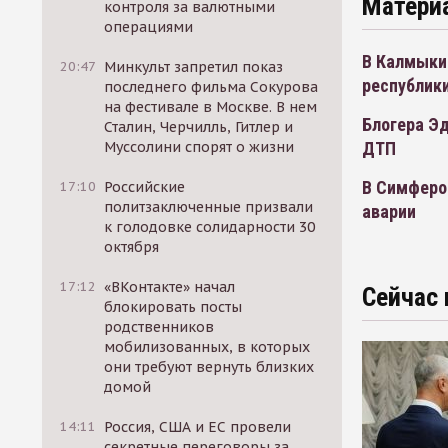
Матери
контроля за валютными
операциями
В Калмыкии
20:47
Минкульт запретил показ
республики
последнего фильма Сокурова
на фестивале в Москве. В нем
Блогера Эд
Сталин, Черчилль, Гитлер и
ДТП
Муссолини спорят о жизни
В Симферо
17:10
Российские
политзаключенные призвали
аварии
к голодовке солидарности 30
октября
17:12
«ВКонтакте» начал
Сейчас 
блокировать посты
родственников
мобилизованных, в которых
они требуют вернуть близких
домой
14:11
Россия, США и ЕС провели
секретные переговоры за