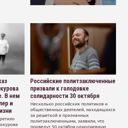
каз
Российские политзаключенные
окурова
призвали к голодовке
. В нем
солидарности 30 октября
лер и
Несколько российских политиков и
общественных деятелей, находящихся
изни
за решеткой и признанных
ретило
политзаключенными, заявили, что
Сокурова
проведут 30 октября однодневную