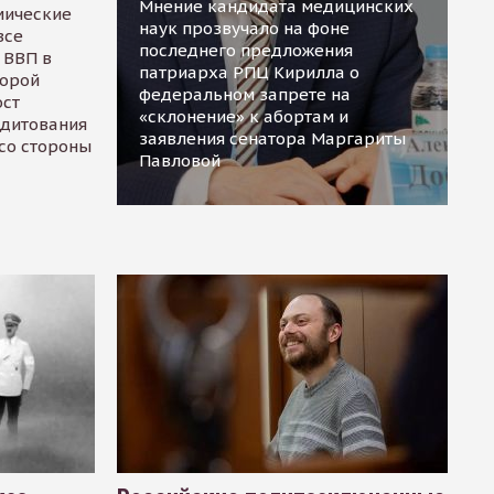
Мнение кандидата медицинских
мические
наук прозвучало на фоне
все
последнего предложения
 ВВП в
патриарха РПЦ Кирилла о
торой
федеральном запрете на
ост
«склонение» к абортам и
едитования
заявления сенатора Маргариты
 со стороны
Павловой