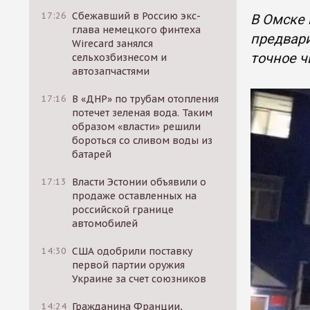
17:26
Сбежавший в Россию экс-
В Омске 
глава немецкого финтеха
предвари
Wirecard занялся
точное ч
сельхозбизнесом и
автозапчастями
17:16
В «ДНР» по трубам отопления
потечет зеленая вода. Таким
образом «власти» решили
бороться со сливом воды из
батарей
17:13
Власти Эстонии объявили о
продаже оставленных на
российской границе
автомобилей
14:30
США одобрили поставку
первой партии оружия
Украине за счет союзников
14:24
Гражданина Франции,