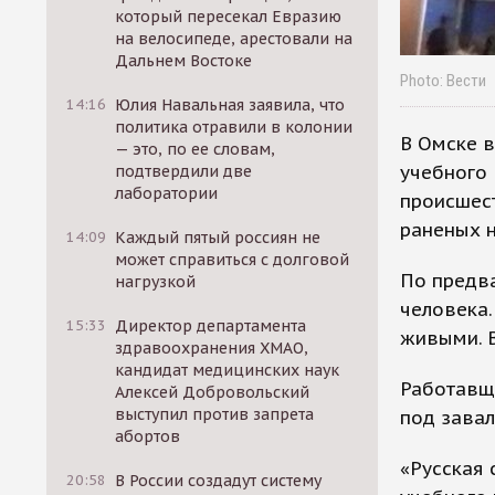
который пересекал Евразию
на велосипеде, арестовали на
Дальнем Востоке
Photo: Вести
14:16
Юлия Навальная заявила, что
политика отравили в колонии
В Омске 
— это, по ее словам,
учебного 
подтвердили две
лаборатории
происшест
раненых 
14:09
Каждый пятый россиян не
может справиться с долговой
По предв
нагрузкой
человека
15:33
Директор департамента
живыми. 
здравоохранения ХМАО,
кандидат медицинских наук
Работавщи
Алексей Добровольский
выступил против запрета
под завал
абортов
«Русская 
20:58
В России создадут систему