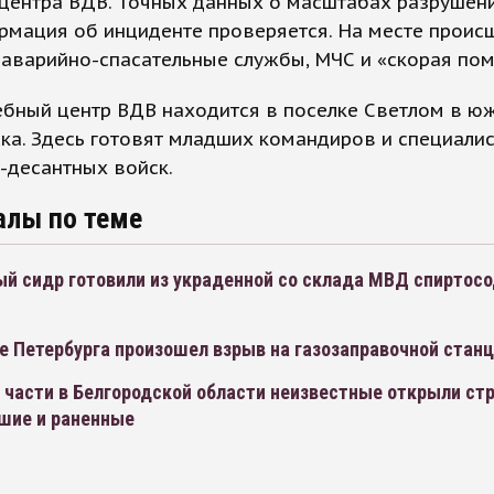
 центра ВДВ. Точных данных о масштабах разрушен
рмация об инциденте проверяется. На месте проис
 аварийно-спасательные службы, МЧС и «скорая по
ебный центр ВДВ находится в поселке Светлом в ю
ка. Здесь готовят младших командиров и специали
-десантных войск.
алы по теме
ый сидр готовили из украденной со склада МВД спирто
е Петербурга произошел взрыв на газозаправочной стан
 части в Белгородской области неизвестные открыли стр
бшие и раненные