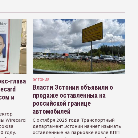
кс-глава
ЭСТОНИЯ
Власти Эстонии объявили о
recard
продаже оставленных на
сом и
российской границе
автомобилей
ектор
ы Wirecard
С октября 2025 года Транспортный
осоюза
департамент Эстонии начнет изымать
0 году.
оставленные на парковке возле КПП