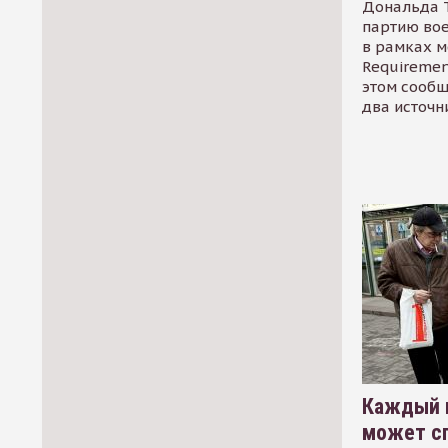
Дональда 
партию во
в рамках м
Requirement
этом сообщ
два источн
Каждый 
может сп