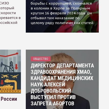
 СИЗО
борьбы с коррупцией, скончался
 который
в колонии в Харпе за Полярным
скорости
кругом 16 февраля 2024 года. Он
зревается в
отбывал там наказание по
оссийской
целому ряду политических статей
ОБЩЕСТВО
ДИРЕКТОР ДЕПАРТАМЕНТА
ЗДРАВООХРАНЕНИЯ ХМАО,
КАНДИДАТ МЕДИЦИНСКИХ
НАУК АЛЕКСЕЙ
ДОБРОВОЛЬСКИЙ
ВЫСТУПИЛ ПРОТИВ
 России
ЗАПРЕТА АБОРТОВ