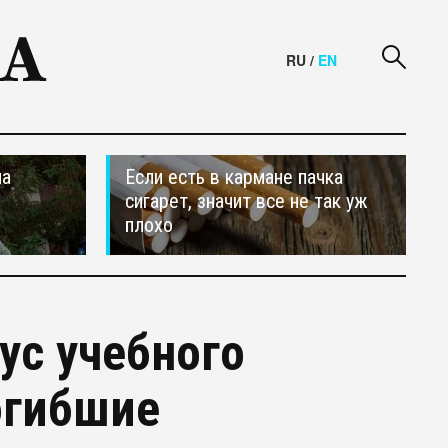
RU
/
EN
на
Если есть в кармане пачка
сигарет, значит все не так уж
плохо
ус учебного
огибшие