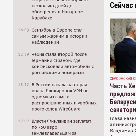
Сейчас 
несколько дней до
обострения в Нагорном
Карабахе
16:09
Сентябрь в Европе стал
самым жарким в истории
наблюдений
12:39
Чехия стала второй после
Германии страной, где
конфисковали автомобиль с
российскими номерами
ХЕРСОНСКАЯ О
18:32
В России началась вторая
Часть Хе
волна блокировок VPN по
предлож
одному из самых
Беларуси
распространенных и удобных
санатор
протоколов WireGuard
Глава назн
17:07
Власти Финляндии заплатят
администр
по 750 евро
Владимир С
землевладельцам за