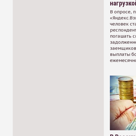
нагрузко
В опросе, 
«Яндекс.Вз
человек ст
респондент
погашать 
задолженно
заемщиков
выплаты б
ежемесячн