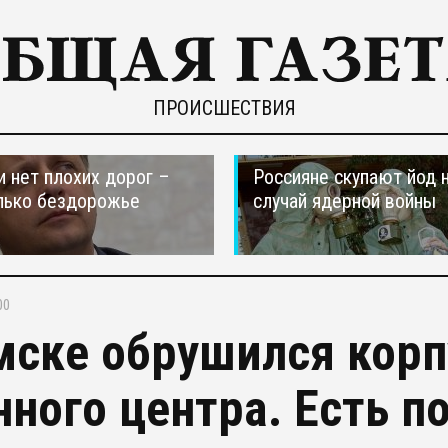
ПРОИСШЕСТВИЯ
и нет плохих дорог –
Россияне скупают йод 
лько бездорожье
случай ядерной войны
00
мске обрушился корп
нного центра. Есть п