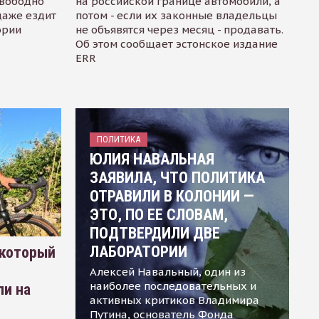
свободно
на российской границе автомобили, а
даже ездит
потом - если их законные владельцы
ории
не объявятся через месяц - продавать.
Об этом сообщает эстонское издание
ERR
ПОЛИТИКА
ЮЛИЯ НАВАЛЬНАЯ
ЗАЯВИЛА, ЧТО ПОЛИТИКА
ОТРАВИЛИ В КОЛОНИИ —
ЭТО, ПО ЕЕ СЛОВАМ,
ПОДТВЕРДИЛИ ДВЕ
ЛАБОРАТОРИИ
 который
Алексей Навальный, один из
наиболее последовательных и
ли на
активных критиков Владимира
Путина, основатель Фонда