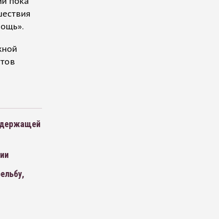
ий пока
шествия
мощь».
жной
стов
содержащей
ции
ельбу,