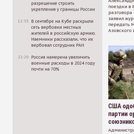
Александр
разрешение строить
поездки в 
укрепления у границы России
разговора 
заявил жур
12:53
В сентябре на Кубе раскрыли
передать М
сеть вербовки местных
Азовского 
жителей в российскую армию.
Наемники рассказали, что их
вербовал сотрудник РАН
22:20
Россия намерена увеличить
военные расходы в 2024 году
почти на 70%
США одоб
партии о
союзник
Администр