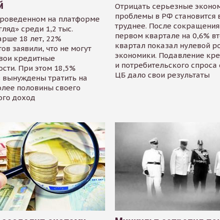
й
Отрицать серьезные эконо
проблемы в РФ становится 
проведенном на платформе
труднее. После сокращения
гляд» среди 1,2 тыс.
первом квартале на 0,6% в
арше 18 лет, 22%
квартал показал нулевой р
ов заявили, что не могут
экономики. Подавление кр
свои кредитные
и потребительского спроса
сти. При этом 18,5%
ЦБ дало свои результаты
 вынуждены тратить на
олее половины своего
ого доход