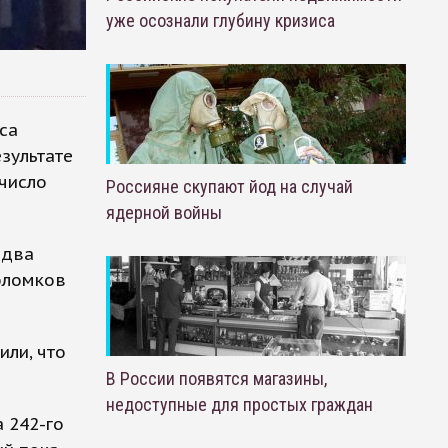
уже осознали глубину кризиса
са
зультате
 число
Россияне скупают йод на случай
ядерной войны
 два
бломков
ли, что
В России появятся магазины,
недоступные для простых граждан
 242-го