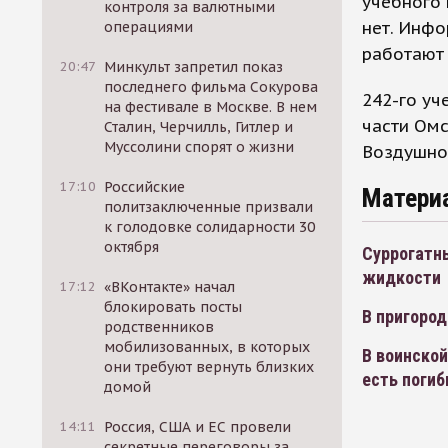
учебного
контроля за валютными
нет. Инфо
операциями
работают
20:47
Минкульт запретил показ
последнего фильма Сокурова
242-го уч
на фестивале в Москве. В нем
части Омс
Сталин, Черчилль, Гитлер и
Муссолини спорят о жизни
Воздушно
17:10
Российские
Матери
политзаключенные призвали
к голодовке солидарности 30
октября
Суррогатн
жидкости
17:12
«ВКонтакте» начал
блокировать посты
В пригород
родственников
мобилизованных, в которых
В воинской
они требуют вернуть близких
есть поги
домой
14:11
Россия, США и ЕС провели
секретные переговоры за