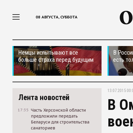
08 АВГУСТА, СУББОТА
Немцы испытывают все
В Росси
больше страха перед будущим
есть то
13.07.2015 00:
Лента новостей
В О
17:35
Часть Херсонской области
вое
предложили передать
Беларуси для строительства
санаториев