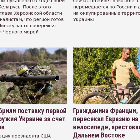
ом Лукашенко в ходе своей
Сейчас он живёт в Москве, 
Беларусь. После этого
перемещается по России и 
глава Херсонской области
на оккупированные террит
налистам, что регион готов
Украины
инску часть побережья
и Черного морей
рили поставку первой
Гражданина Франции,
ружия Украине за счет
пересекал Евразию на
ов
велосипеде, арестова
Дальнем Востоке
ация президента США