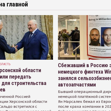
на главной
БЛАСТЬ
Сбежавший в Россию э
рсонской области
немецкого финтеха Wi
или передать
занялся сельхозбизне
 для строительства
автозапчастями
иев
Бывший операционный дир
аченной Россией
немецкой платёжной систем
ации Херсонской области
Ян Марсалек бежал из Евр
альдо встретился с
после краха компании в 202