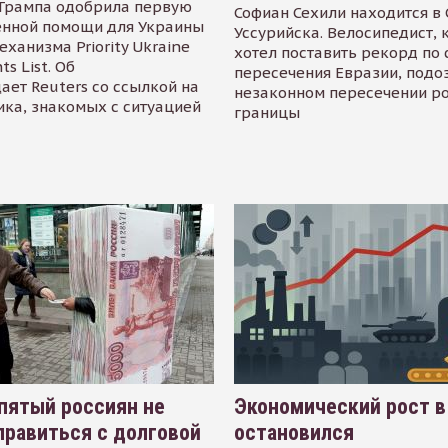
Трампа одобрила первую
Софиан Сехили находится в
енной помощи для Украины
Уссурийска. Велосипедист,
еханизма Priority Ukraine
хотел поставить рекорд по 
s List. Об
пересечения Евразии, подо
ает Reuters со ссылкой на
незаконном пересечении р
ика, знакомых с ситуацией
границы
пятый россиян не
Экономический рост в
равиться с долговой
остановился