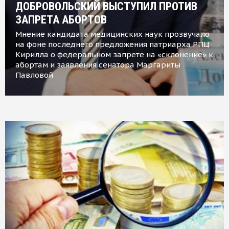
ДОБРОВОЛЬСКИЙ ВЫСТУПИЛ ПРОТИВ
ЗАПРЕТА АБОРТОВ
Мнение кандидата медицинских наук прозвучало
на фоне последнего предложения патриарха РПЦ
Кирилла о федеральном запрете на «склонение» к
абортам и заявления сенатора Маргариты
Павловой