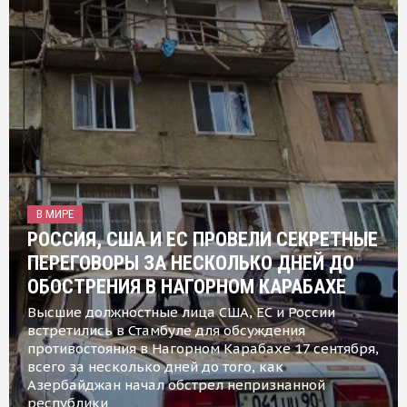
В МИРЕ
РОССИЯ, США И ЕС ПРОВЕЛИ СЕКРЕТНЫЕ
ПЕРЕГОВОРЫ ЗА НЕСКОЛЬКО ДНЕЙ ДО
ОБОСТРЕНИЯ В НАГОРНОМ КАРАБАХЕ
Высшие должностные лица США, ЕС и России
встретились в Стамбуле для обсуждения
противостояния в Нагорном Карабахе 17 сентября,
всего за несколько дней до того, как
Азербайджан начал обстрел непризнанной
республики