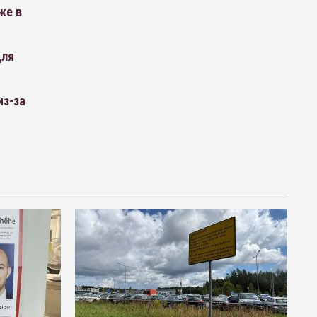
же в
для
из-за