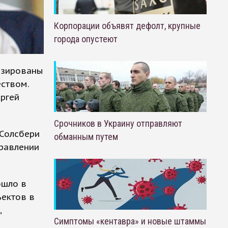
Корпорации объявят дефолт, крупные
города опустеют
изированы
еством.
ергей
Срочников в Украину отправляют
 Солсбери
обманным путем
травлении
ошло в
ъектов в
,
Симптомы «кентавра» и новые штаммы