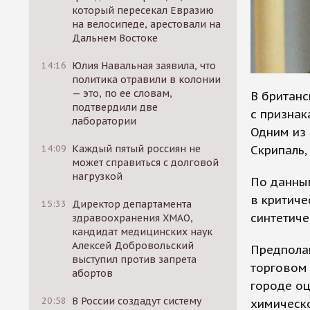
который пересекал Евразию
на велосипеде, арестовали на
Дальнем Востоке
14:16
Юлия Навальная заявила, что
политика отравили в колонии
— это, по ее словам,
В британс
подтвердили две
с признак
лаборатории
Одним из 
Скрипаль,
14:09
Каждый пятый россиян не
может справиться с долговой
нагрузкой
По данны
в критиче
15:33
Директор департамента
синтетиче
здравоохранения ХМАО,
кандидат медицинских наук
Алексей Добровольский
Предпола
выступил против запрета
торговом 
абортов
городе о
20:58
В России создадут систему
химическо