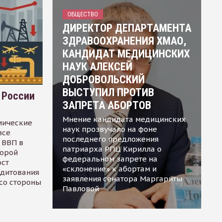
ОБЩЕСТВО
ДИРЕКТОР ДЕПАРТАМЕНТА
ЗДРАВООХРАНЕНИЯ ХМАО,
КАНДИДАТ МЕДИЦИНСКИХ
НАУК АЛЕКСЕЙ
ДОБРОВОЛЬСКИЙ
ВЫСТУПИЛ ПРОТИВ
 России
ЗАПРЕТА АБОРТОВ
Мнение кандидата медицинских
мические
наук прозвучало на фоне
все
последнего предложения
 ВВП в
патриарха РПЦ Кирилла о
торой
федеральном запрете на
ост
«склонение» к абортам и
едитования
заявления сенатора Маргариты
 со стороны
Павловой