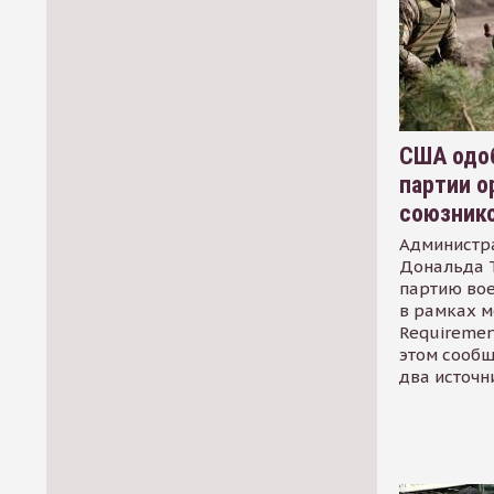
США одоб
партии о
союзник
Администр
Дональда 
партию во
в рамках м
Requirement
этом сообщ
два источн