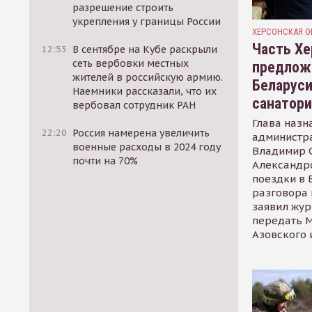
разрешение строить
укрепления у границы России
ХЕРСОНСКАЯ О
Часть Хе
12:53
В сентябре на Кубе раскрыли
сеть вербовки местных
предлож
жителей в российскую армию.
Беларуси
Наемники рассказали, что их
санатор
вербовал сотрудник РАН
Глава назн
22:20
Россия намерена увеличить
администр
военные расходы в 2024 году
Владимир С
почти на 70%
Александр
поездки в 
разговора 
заявил жур
передать М
Азовского 