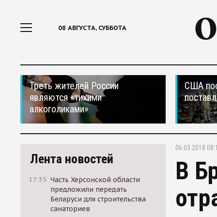
08 АВГУСТА, СУББОТА
Треть жителей России
США по
являются «тихими
поставл
алкоголиками»
06.03.2018 08:
Лента новостей
В Б
17:35
Часть Херсонской области
отр
предложили передать
Беларуси для строительства
санаториев