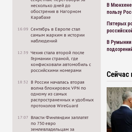
В Мюнхене
несколько дней до
пользу Рос
обострения в Нагорном
Карабахе
Пятерых ро
16:09
Сентябрь в Европе стал
российско
самым жарким в истории
наблюдений
В Румынии 
подозрени
12:39
Чехия стала второй после
Германии страной, где
конфисковали автомобиль с
российскими номерами
Сейчас 
18:32
В России началась вторая
волна блокировок VPN по
одному из самых
распространенных и удобных
протоколов WireGuard
17:07
Власти Финляндии заплатят
по 750 евро
землевладельцам за