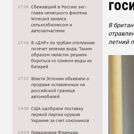
гос
17:26
Сбежавший в Россию экс-
глава немецкого финтеха
Wirecard занялся
В британ
сельхозбизнесом и
автозапчастями
отравлен
летний 
17:16
В «ДНР» по трубам отопления
потечет зеленая вода. Таким
образом «власти» решили
бороться со сливом воды из
батарей
17:13
Власти Эстонии объявили о
продаже оставленных на
российской границе
автомобилей
14:30
США одобрили поставку
первой партии оружия
Украине за счет союзников
14:24
Гражданина Франции,