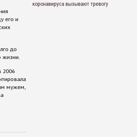
коронавируса вызывают тревогу
ния
у его и
ских
лго до
 жизни.
в 2006
ентировала
оим мужем,
за