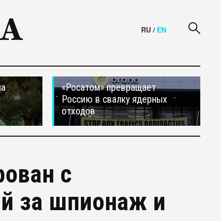
RU
/
EN
на
«Росатом» превращает
Россию в свалку ядерных
отходов
рован с
й за шпионаж и