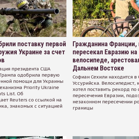
рили поставку первой
Гражданина Франции,
ружия Украине за счет
пересекал Евразию на
ов
велосипеде, арестова
Дальнем Востоке
ация президента США
Трампа одобрила первую
Софиан Сехили находится в
енной помощи для Украины
Уссурийска. Велосипедист,
еханизма Priority Ukraine
хотел поставить рекорд по 
s List. Об
пересечения Евразии, подо
ает Reuters со ссылкой на
незаконном пересечении р
ика, знакомых с ситуацией
границы