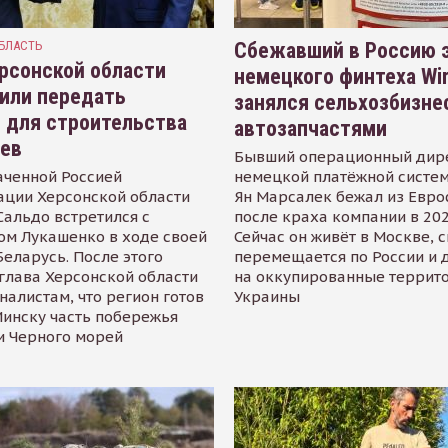
БЛАСТЬ
Сбежавший в Россию э
рсонской области
немецкого финтеха Wi
или передать
занялся сельхозбизне
 для строительства
автозапчастями
иев
Бывший операционный дир
аченной Россией
немецкой платёжной систем
ации Херсонской области
Ян Марсалек бежал из Евр
альдо встретился с
после краха компании в 202
ом Лукашенко в ходе своей
Сейчас он живёт в Москве, 
Беларусь. После этого
перемещается по России и 
глава Херсонской области
на оккупированные террит
налистам, что регион готов
Украины
инску часть побережья
и Черного морей