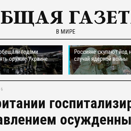
В МИРЕ
обещали годами
Россияне скупают йод 
ять оружие Украине
случай ядерной войны
16
ритании госпитализи
авлением осужденны