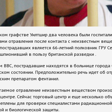
ком графстве Уилтшир два человека были госпитал
ами отравления после контакта с неизвестным вещ
пострадавших является 66-летний полковник ГРУ С
 шпионивший в пользу британской разведки .
м ВВС, пострадавшие находятся в больнице города
ском состоянии. Предположительно речь идет об о
ским препаратом фентанил.
гаемое отравление неизвестным веществом произ
центре. Сейчас торговый центр и еще несколько об
цеплены для проверки специалистами радиационной
й и биологической защиты.