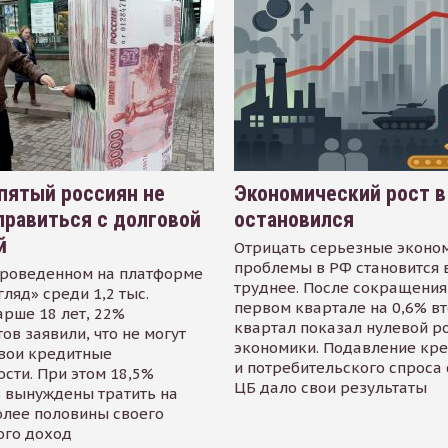
пятый россиян не
Экономический рост в
равиться с долговой
остановился
й
Отрицать серьезные эконо
проблемы в РФ становится 
проведенном на платформе
труднее. После сокращения
гляд» среди 1,2 тыс.
первом квартале на 0,6% в
арше 18 лет, 22%
квартал показал нулевой р
ов заявили, что не могут
экономики. Подавление кр
свои кредитные
и потребительского спроса
сти. При этом 18,5%
ЦБ дало свои результаты
 вынуждены тратить на
олее половины своего
ого доход