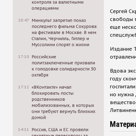
контроля за валютными
операциями
Сергей Ск
свободы п
20:47
Минкульт запретил показ
еще неско
последнего фильма Сокурова
на фестивале в Москве. В нем
спецслуж
Сталин, Черчилль, Гитлер и
Муссолини спорят о жизни
Издание T
отравлени
17:10
Российские
политзаключенные призвали
к голодовке солидарности 30
Вдова экс
октября
году скон
госпитали
17:12
«ВКонтакте» начал
блокировать посты
но нужна 
родственников
вещество 
мобилизованных, в которых
Литвиненк
они требуют вернуть близких
домой
Матери
14:11
Россия, США и ЕС провели
секретные переговоры за