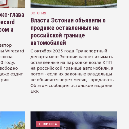
кс-глава
ЭСТОНИЯ
Власти Эстонии объявили о
recard
продаже оставленных на
сом и
российской границе
автомобилей
ектор
ы Wirecard
С октября 2025 года Транспортный
осоюза
департамент Эстонии начнет изымать
0 году.
оставленные на парковке возле КПП
свободно
на российской границе автомобили, а
даже ездит
потом - если их законные владельцы
ории
не объявятся через месяц - продавать.
Об этом сообщает эстонское издание
ERR
ПОЛИТИКА