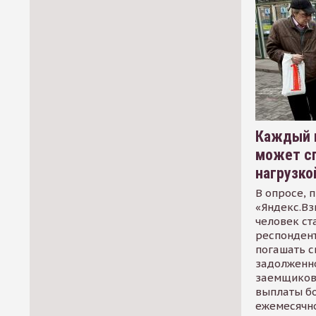
Каждый 
может сп
нагрузко
В опросе, 
«Яндекс.Вз
человек ст
респондент
погашать 
задолженно
заемщиков
выплаты б
ежемесячн