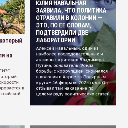
ЮЛИЯ НАВАЛЬНАЯ
ЗАЯВИЛА, ЧТО ПОЛИТИКА
ОТРАВИЛИ В КОЛОНИИ —
ЭТО, ПО ЕЕ СЛОВАМ,
ПОДТВЕРДИЛИ ДВЕ
ЛАБОРАТОРИИ
 который
Алексей Навальный, один из
наиболее последовательных и
ли на
активных критиков Владимира
Путина, основатель Фонда
 СИЗО
борьбы с коррупцией, скончался
 который
в колонии в Харпе за Полярным
скорости
кругом 16 февраля 2024 года. Он
зревается в
отбывал там наказание по
оссийской
целому ряду политических статей