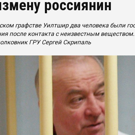
измену россиянин
ском графстве Уилтшир два человека были г
ия после контакта с неизвестным веществом.
полковник ГРУ Сергей Скрипаль