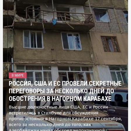
В МИРЕ
РОССИЯ, США И ЕС ПРОВЕЛИ СЕКРЕТНЫЕ
ПЕРЕГОВОРЫ ЗА НЕСКОЛЬКО ДНЕЙ ДО
ОБОСТРЕНИЯ В НАГОРНОМ КАРАБАХЕ
Высшие должностные лица США, ЕС и России
встретились в Стамбуле для обсуждения
противостояния в Нагорном Карабахе 17 сентября,
всего за несколько дней до того, как
Азербайджан начал обстрел непризнанной