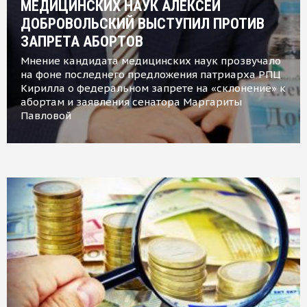
МЕДИЦИНСКИХ НАУК АЛЕКСЕЙ
ДОБРОВОЛЬСКИЙ ВЫСТУПИЛ ПРОТИВ
ЗАПРЕТА АБОРТОВ
Мнение кандидата медицинских наук прозвучало
на фоне последнего предложения патриарха РПЦ
Кирилла о федеральном запрете на «склонение» к
абортам и заявления сенатора Маргариты
Павловой