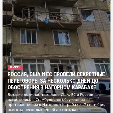
В МИРЕ
РОССИЯ, США И ЕС ПРОВЕЛИ СЕКРЕТНЫЕ
ПЕРЕГОВОРЫ ЗА НЕСКОЛЬКО ДНЕЙ ДО
ОБОСТРЕНИЯ В НАГОРНОМ КАРАБАХЕ
Высшие должностные лица США, ЕС и России
встретились в Стамбуле для обсуждения
противостояния в Нагорном Карабахе 17 сентября,
всего за несколько дней до того, как