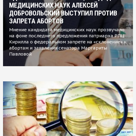
МЕДИЦИНСКИХ НАУК АЛЕКСЕЙ
ДОБРОВОЛЬСКИЙ ВЫСТУПИЛ ПРОТИВ
ЗАПРЕТА АБОРТОВ
Мнение кандидата медицинских наук прозвучало
на фоне последнего предложения патриарха РПЦ
Кирилла о федеральном запрете на «склонение» к
абортам и заявления сенатора Маргариты
Павловой