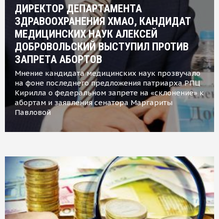
ДИРЕКТОР ДЕПАРТАМЕНТА
ЗДРАВООХРАНЕНИЯ ХМАО, КАНДИДАТ
МЕДИЦИНСКИХ НАУК АЛЕКСЕЙ
ДОБРОВОЛЬСКИЙ ВЫСТУПИЛ ПРОТИВ
ЗАПРЕТА АБОРТОВ
Мнение кандидата медицинских наук прозвучало
на фоне последнего предложения патриарха РПЦ
Кирилла о федеральном запрете на «склонение» к
абортам и заявления сенатора Маргариты
Павловой