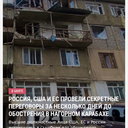
В МИРЕ
РОССИЯ, США И ЕС ПРОВЕЛИ СЕКРЕТНЫЕ
ПЕРЕГОВОРЫ ЗА НЕСКОЛЬКО ДНЕЙ ДО
ОБОСТРЕНИЯ В НАГОРНОМ КАРАБАХЕ
Высшие должностные лица США, ЕС и России
встретились в Стамбуле для обсуждения