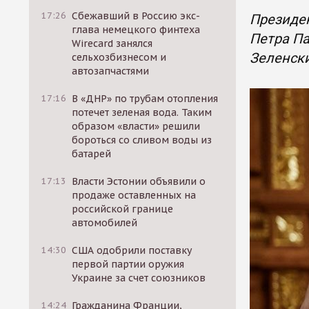
17:26
Сбежавший в Россию экс-
Президе
глава немецкого финтеха
Петра Па
Wirecard занялся
Зеленски
сельхозбизнесом и
автозапчастями
17:16
В «ДНР» по трубам отопления
потечет зеленая вода. Таким
образом «власти» решили
бороться со сливом воды из
батарей
17:13
Власти Эстонии объявили о
продаже оставленных на
российской границе
автомобилей
14:30
США одобрили поставку
первой партии оружия
Украине за счет союзников
14:24
Гражданина Франции,