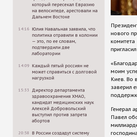
который пересекал Евразию
на велосипеде, арестовали на
Дальнем Востоке
Президен
14:16
Юлия Навальная заявила, что
нового пр
политика отравили в колонии
комитета 
— это, по ее словам,
подтвердили две
пригласил
лаборатории
«Благодар
14:09
Каждый пятый россиян не
моим успе
может справиться с долговой
нагрузкой
Киев. Во 
заверил е
15:33
Директор департамента
поддержке
здравоохранения ХМАО,
кандидат медицинских наук
Генерал а
Алексей Добровольский
выступил против запрета
Павел об
абортов
миллиард
господина
20:58
В России создадут систему