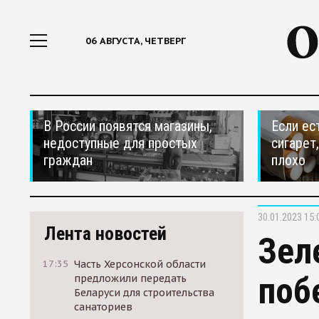
06 АВГУСТА, ЧЕТВЕРГ
В России появятся магазины,
Если ес
недоступные для простых
сигарет
граждан
плохо
30.01.2023 15:
Лента новостей
Зел
17:35
Часть Херсонской области
поб
предложили передать
Беларуси для строительства
санаториев