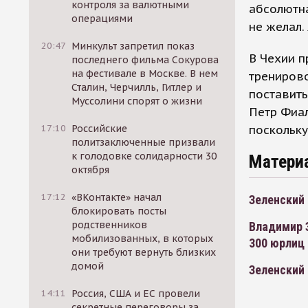
контроля за валютными
абсолютна
операциями
не желал.
20:47
Минкульт запретил показ
В Чехии п
последнего фильма Сокурова
на фестивале в Москве. В нем
трениров
Сталин, Черчилль, Гитлер и
поставить
Муссолини спорят о жизни
Петр Фиал
поскольку
17:10
Российские
политзаключенные призвали
к голодовке солидарности 30
Матери
октября
17:12
«ВКонтакте» начал
Зеленский 
блокировать посты
родственников
Владимир З
мобилизованных, в которых
300 юрлиц 
они требуют вернуть близких
домой
Зеленский 
14:11
Россия, США и ЕС провели
секретные переговоры за