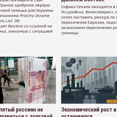
Трампа одобрила первую
Софиан Сехили находится в
енной помощи для Украины
Уссурийска. Велосипедист,
еханизма Priority Ukraine
хотел поставить рекорд по 
s List. Об
пересечения Евразии, подо
ает Reuters со ссылкой на
незаконном пересечении р
ика, знакомых с ситуацией
границы
пятый россиян не
Экономический рост в
равиться с долговой
остановился