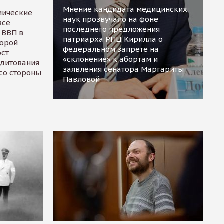
Мнение кандидата медицинских
мические
наук прозвучало на фоне
все
последнего предложения
 ВВП в
патриарха РПЦ Кирилла о
торой
федеральном запрете на
ост
«склонение» к абортам и
едитования
заявления сенатора Маргариты
 со стороны
Павловой