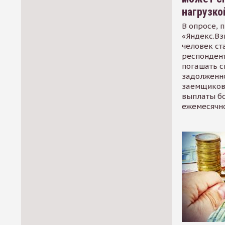
нагрузко
В опросе, 
«Яндекс.Вз
человек ст
респондент
погашать 
задолженно
заемщиков
выплаты б
ежемесячн