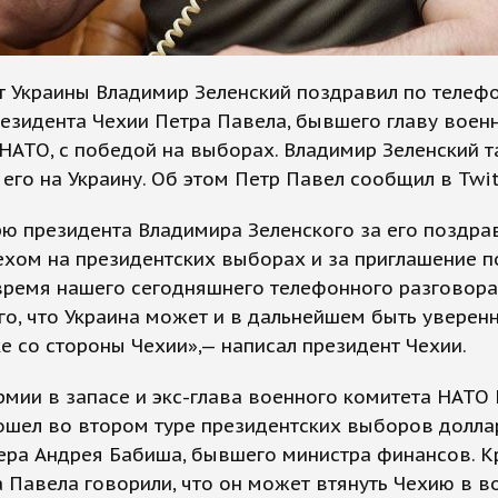
т Украины Владимир Зеленский поздравил по телеф
езидента Чехии Петра Павела, бывшего главу воен
НАТО, с победой на выборах. Владимир Зеленский 
 его на Украину. Об этом Петр Павел сообщил в Twit
ю президента Владимира Зеленского за его поздра
хом на президентских выборах и за приглашение п
время нашего сегодняшнего телефонного разговора
го, что Украина может и в дальнейшем быть уверен
 со стороны Чехии»,— написал президент Чехии.
рмии в запасе и экс-глава военного комитета НАТО
ошел во втором туре президентских выборов долла
ера Андрея Бабиша, бывшего министра финансов. К
 Павела говорили, что он может втянуть Чехию в во