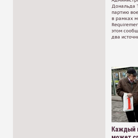
Дональда 
партию во
в рамках м
Requirement
этом сообщ
два источн
Каждый 
может сп