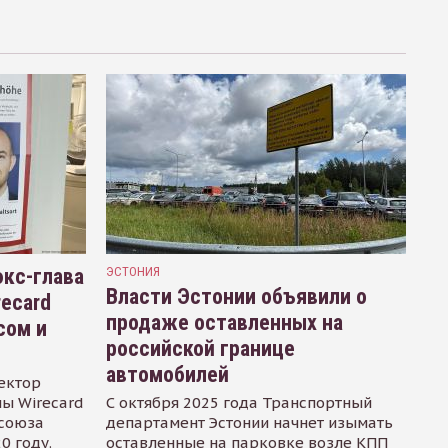
кс-глава
ЭСТОНИЯ
Власти Эстонии объявили о
recard
продаже оставленных на
сом и
российской границе
автомобилей
ектор
ы Wirecard
С октября 2025 года Транспортный
осоюза
департамент Эстонии начнет изымать
0 году.
оставленные на парковке возле КПП