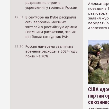
разрешение строить
Александр
укрепления у границы России
поездки в 
разговора 
12:53
В сентябре на Кубе раскрыли
заявил жур
сеть вербовки местных
передать М
жителей в российскую армию.
Азовского 
Наемники рассказали, что их
вербовал сотрудник РАН
22:20
Россия намерена увеличить
военные расходы в 2024 году
почти на 70%
США одоб
партии о
союзник
Администр