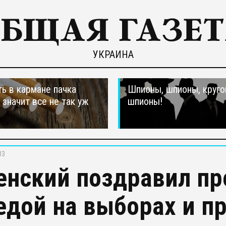
УКРАИНА
ть в кармане пачка
Шпионы, шпионы, круго
, значит все не так уж
шпионы!
03
енский поздравил пр
едой на выборах и пр