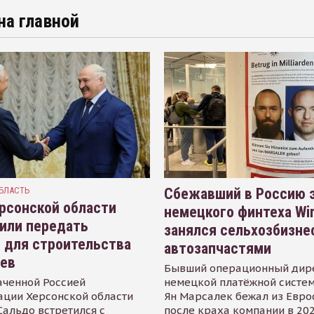
на главной
БЛАСТЬ
Сбежавший в Россию э
рсонской области
немецкого финтеха Wi
или передать
занялся сельхозбизне
 для строительства
автозапчастями
иев
Бывший операционный дир
аченной Россией
немецкой платёжной систем
ации Херсонской области
Ян Марсалек бежал из Евр
альдо встретился с
после краха компании в 202