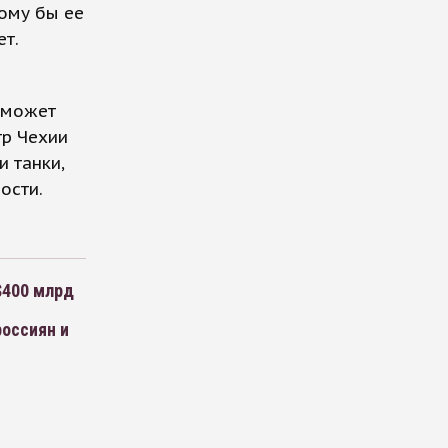
кому бы ее
ет.
 может
тр Чехии
и танки,
ости.
$400 млрд
россиян и