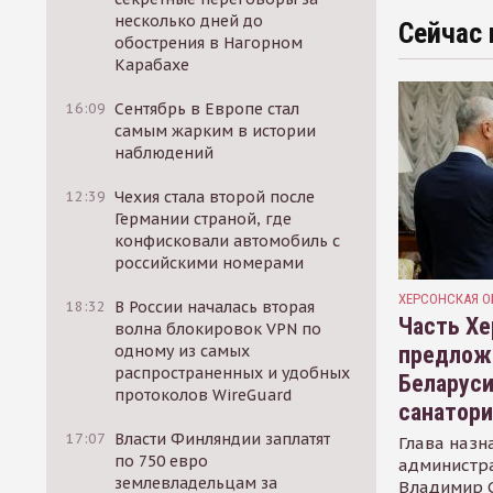
несколько дней до
Сейчас 
обострения в Нагорном
Карабахе
16:09
Сентябрь в Европе стал
самым жарким в истории
наблюдений
12:39
Чехия стала второй после
Германии страной, где
конфисковали автомобиль с
российскими номерами
ХЕРСОНСКАЯ О
18:32
В России началась вторая
Часть Хе
волна блокировок VPN по
предлож
одному из самых
распространенных и удобных
Беларуси
протоколов WireGuard
санатор
17:07
Власти Финляндии заплатят
Глава назн
по 750 евро
администр
землевладельцам за
Владимир С