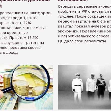
й
Отрицать серьезные эконо
проблемы в РФ становится 
проведенном на платформе
труднее. После сокращения
гляд» среди 1,2 тыс.
первом квартале на 0,6% в
арше 18 лет, 22%
квартал показал нулевой р
ов заявили, что не могут
экономики. Подавление кр
свои кредитные
и потребительского спроса
сти. При этом 18,5%
ЦБ дало свои результаты
 вынуждены тратить на
олее половины своего
ого доход