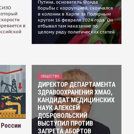
Путина, основатель Фонда
 СИЗО
борьбы с коррупцией, скончался
 который
в колонии в Харпе за Полярным
скорости
кругом 16 февраля 2024 года. Он
зревается в
отбывал там наказание по
оссийской
целому ряду политических статей
ОБЩЕСТВО
ДИРЕКТОР ДЕПАРТАМЕНТА
ЗДРАВООХРАНЕНИЯ ХМАО,
КАНДИДАТ МЕДИЦИНСКИХ
НАУК АЛЕКСЕЙ
ДОБРОВОЛЬСКИЙ
ВЫСТУПИЛ ПРОТИВ
 России
ЗАПРЕТА АБОРТОВ