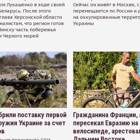
ом Лукашенко в ходе своей
Сейчас он живёт в Москве, 
Беларусь. После этого
перемещается по России и 
глава Херсонской области
на оккупированные террит
налистам, что регион готов
Украины
инску часть побережья
и Черного морей
рили поставку первой
Гражданина Франции,
ружия Украине за счет
пересекал Евразию на
ов
велосипеде, арестова
Дальнем Востоке
ация президента США