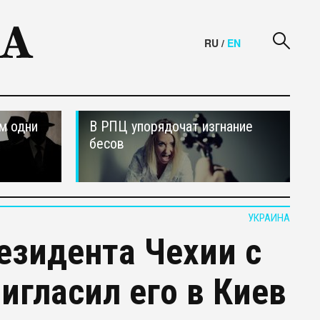
RU
/
EN
м одни
В РПЦ упорядочат изгнание
бесов
УКРАИНА
езидента Чехии с
игласил его в Киев