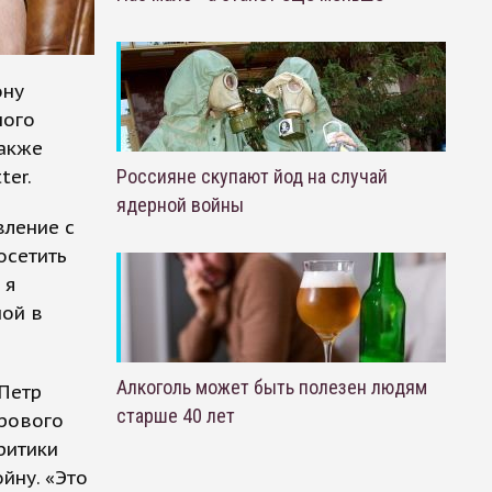
ону
ного
также
ter.
Россияне скупают йод на случай
ядерной войны
вление с
осетить
 я
ной в
Алкоголь может быть полезен людям
 Петр
старше 40 лет
рового
ритики
йну. «Это