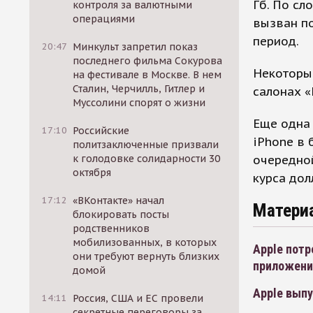
Гб. По сл
контроля за валютными
операциями
вызван п
период.
20:47
Минкульт запретил показ
последнего фильма Сокурова
Некоторые
на фестивале в Москве. В нем
Сталин, Черчилль, Гитлер и
салонах 
Муссолини спорят о жизни
Еще одна 
17:10
Российские
iPhone в 
политзаключенные призвали
очередной
к голодовке солидарности 30
октября
курса дол
17:12
«ВКонтакте» начал
Матери
блокировать посты
родственников
мобилизованных, в которых
Apple потр
они требуют вернуть близких
приложени
домой
Apple вып
14:11
Россия, США и ЕС провели
секретные переговоры за