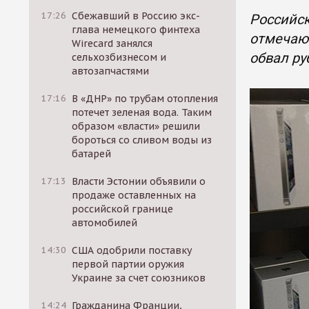
17:26
Сбежавший в Россию экс-
Российск
глава немецкого финтеха
отмечают
Wirecard занялся
обвал ру
сельхозбизнесом и
автозапчастями
17:16
В «ДНР» по трубам отопления
потечет зеленая вода. Таким
образом «власти» решили
бороться со сливом воды из
батарей
17:13
Власти Эстонии объявили о
продаже оставленных на
российской границе
автомобилей
14:30
США одобрили поставку
первой партии оружия
Украине за счет союзников
14:24
Гражданина Франции,