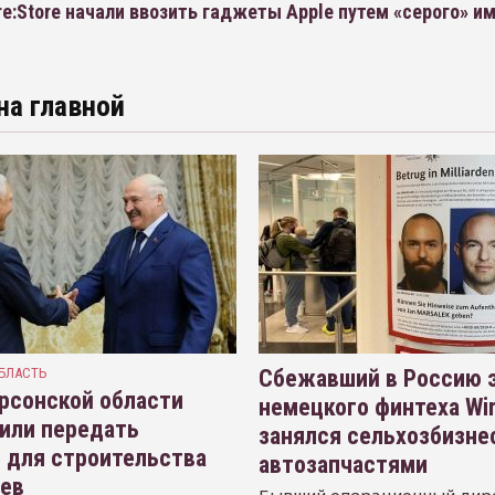
e:Store начали ввозить гаджеты Apple путем «серого» и
на главной
БЛАСТЬ
Сбежавший в Россию э
рсонской области
немецкого финтеха Wi
или передать
занялся сельхозбизне
 для строительства
автозапчастями
иев