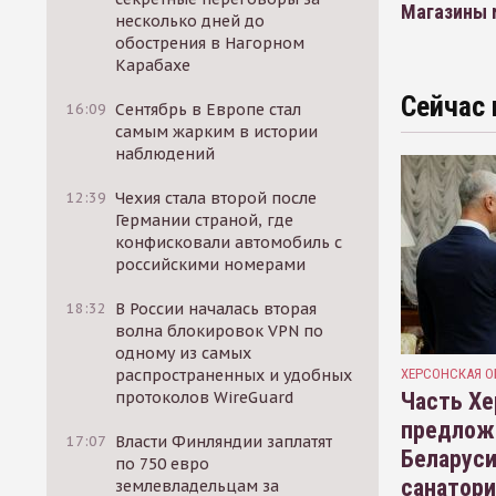
Магазины r
несколько дней до
обострения в Нагорном
Карабахе
Сейчас 
16:09
Сентябрь в Европе стал
самым жарким в истории
наблюдений
12:39
Чехия стала второй после
Германии страной, где
конфисковали автомобиль с
российскими номерами
18:32
В России началась вторая
волна блокировок VPN по
одному из самых
ХЕРСОНСКАЯ О
распространенных и удобных
Часть Хе
протоколов WireGuard
предлож
17:07
Власти Финляндии заплатят
Беларуси
по 750 евро
санатор
землевладельцам за