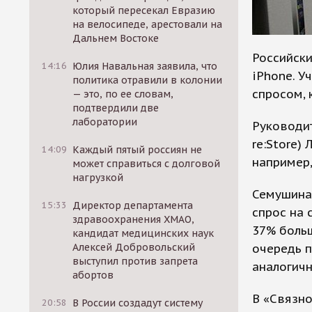
который пересекал Евразию
на велосипеде, арестовали на
Дальнем Востоке
Российск
14:16
Юлия Навальная заявила, что
iPhone. У
политика отравили в колонии
спросом, 
— это, по ее словам,
подтвердили две
лаборатории
Руководит
re:Store)
14:09
Каждый пятый россиян не
например,
может справиться с долговой
нагрузкой
Семушина 
15:33
Директор департамента
спрос на 
здравоохранения ХМАО,
37% больш
кандидат медицинских наук
очередь 
Алексей Добровольский
выступил против запрета
аналогичн
абортов
В «Связно
20:58
В России создадут систему