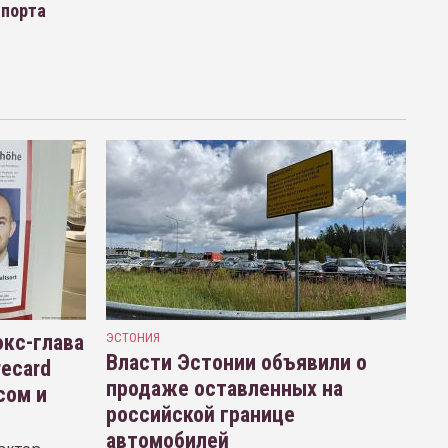
мпорта
кс-глава
ЭСТОНИЯ
Власти Эстонии объявили о
recard
продаже оставленных на
сом и
российской границе
автомобилей