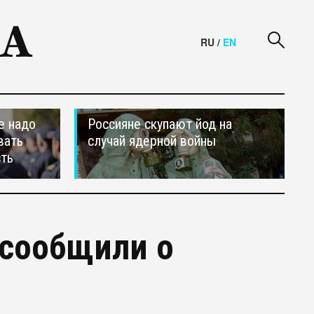
RU
/
EN
е надо
Россияне скупают йод на
вать
случай ядерной войны
сть
 сообщили о