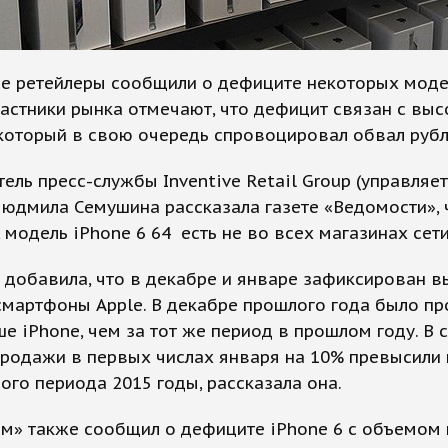
ие ретейлеры сообщили о дефиците некоторых мод
частники рынка отмечают, что дефицит связан с вы
который в свою очередь спровоцировал обвал рубл
ель пресс-службы Inventive Retail Group (управляе
 Людмила Семушина рассказала газете «Ведомости», 
 модель iPhone 6 64 есть не во всех магазинах сети
добавила, что в декабре и январе зафиксирован в
смартфоны Apple. В декабре прошлого года было пр
е iPhone, чем за тот же период в прошлом году. В 
продажи в первых числах января на 10% превысили
ого периода 2015 годы, рассказала она.
м» также сообщил о дефиците iPhone 6 с объемом 