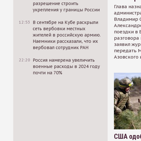
разрешение строить
Глава назн
укрепления у границы России
администр
Владимир С
12:53
В сентябре на Кубе раскрыли
Александр
сеть вербовки местных
поездки в 
жителей в российскую армию.
разговора 
Наемники рассказали, что их
заявил жур
вербовал сотрудник РАН
передать М
Азовского 
22:20
Россия намерена увеличить
военные расходы в 2024 году
почти на 70%
США одоб