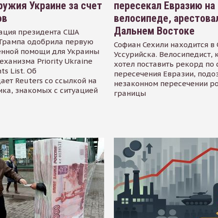
ружия Украине за счет
пересекал Евразию на
ов
велосипеде, арестова
Дальнем Востоке
ация президента США
Трампа одобрила первую
Софиан Сехили находится в
енной помощи для Украины
Уссурийска. Велосипедист,
еханизма Priority Ukraine
хотел поставить рекорд по 
s List. Об
пересечения Евразии, подо
ает Reuters со ссылкой на
незаконном пересечении р
ика, знакомых с ситуацией
границы