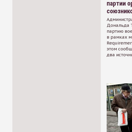
партии о
союзник
Администр
Дональда 
партию во
в рамках м
Requirement
этом сообщ
два источн