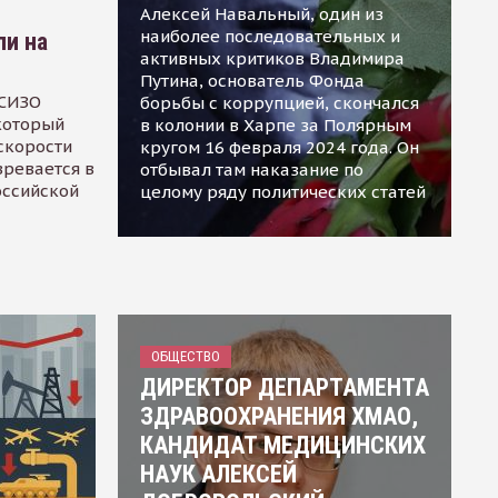
Алексей Навальный, один из
наиболее последовательных и
ли на
активных критиков Владимира
Путина, основатель Фонда
 СИЗО
борьбы с коррупцией, скончался
 который
в колонии в Харпе за Полярным
скорости
кругом 16 февраля 2024 года. Он
зревается в
отбывал там наказание по
оссийской
целому ряду политических статей
ОБЩЕСТВО
ДИРЕКТОР ДЕПАРТАМЕНТА
ЗДРАВООХРАНЕНИЯ ХМАО,
КАНДИДАТ МЕДИЦИНСКИХ
НАУК АЛЕКСЕЙ