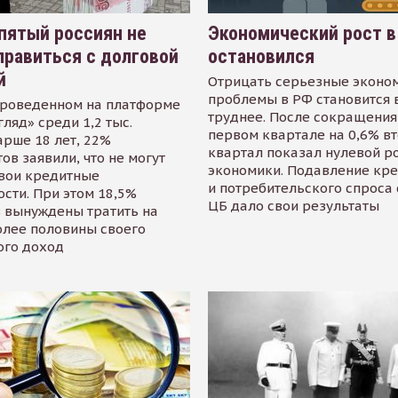
пятый россиян не
Экономический рост в
равиться с долговой
остановился
й
Отрицать серьезные эконо
проблемы в РФ становится 
проведенном на платформе
труднее. После сокращения
гляд» среди 1,2 тыс.
первом квартале на 0,6% в
арше 18 лет, 22%
квартал показал нулевой р
ов заявили, что не могут
экономики. Подавление кр
свои кредитные
и потребительского спроса
сти. При этом 18,5%
ЦБ дало свои результаты
 вынуждены тратить на
олее половины своего
ого доход