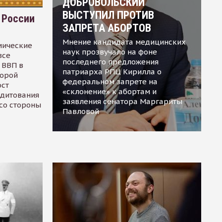
ДОБРОВОЛЬСКИЙ
ВЫСТУПИЛ ПРОТИВ
 России
ЗАПРЕТА АБОРТОВ
Мнение кандидата медицинских
мические
наук прозвучало на фоне
все
последнего предложения
 ВВП в
патриарха РПЦ Кирилла о
торой
федеральном запрете на
ост
«склонение» к абортам и
едитования
заявления сенатора Маргариты
 со стороны
Павловой