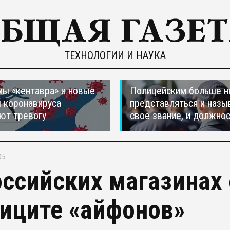
ТЕХНОЛОГИИ И НАУКА
ы «кентавра» и новые
Полицейским больше н
 коронавируса
представляться и назы
ют тревогу
свое звание, и должно
05
оссийских магазинах
иците «айфонов»