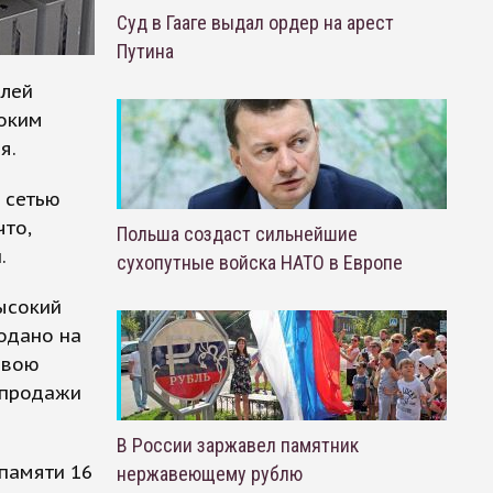
Суд в Гааге выдал ордер на арест
Путина
елей
соким
я.
т сетью
что,
Польша создаст сильнейшие
.
сухопутные войска НАТО в Европе
ысокий
одано на
свою
 продажи
В России заржавел памятник
памяти 16
нержавеющему рублю