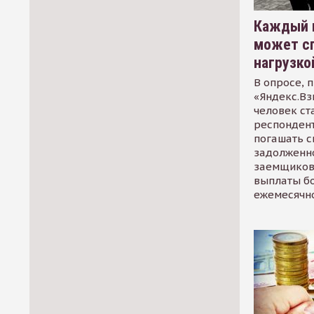
Каждый 
может сп
нагрузко
В опросе, 
«Яндекс.Вз
человек ст
респондент
погашать 
задолженно
заемщиков
выплаты б
ежемесячн