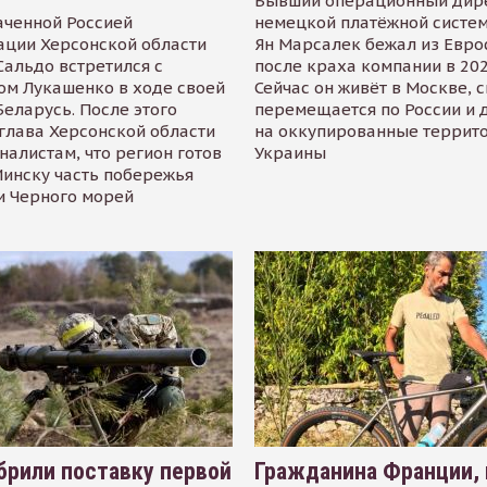
Бывший операционный дир
аченной Россией
немецкой платёжной систем
ации Херсонской области
Ян Марсалек бежал из Евр
альдо встретился с
после краха компании в 202
ом Лукашенко в ходе своей
Сейчас он живёт в Москве, 
Беларусь. После этого
перемещается по России и 
глава Херсонской области
на оккупированные террит
налистам, что регион готов
Украины
инску часть побережья
и Черного морей
рили поставку первой
Гражданина Франции,