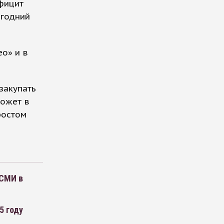
ефицит
огодний
о» и в
закупать
может в
ростом
 СМИ в
5 году