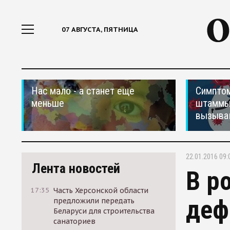
07 АВГУСТА, ПЯТНИЦА
Нас мало - а станет еще
Симптом
меньше
штаммы
вызыва
22.01.2016 09:
Лента новостей
В р
17:35
Часть Херсонской области
деф
предложили передать
Беларуси для строительства
санаториев