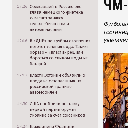
ЧМ-
17:26
Сбежавший в Россию экс-
глава немецкого финтеха
Wirecard занялся
Футболь
сельхозбизнесом и
автозапчастями
гостиниц
увеличил
17:16
В «ДНР» по трубам отопления
потечет зеленая вода. Таким
образом «власти» решили
бороться со сливом воды из
батарей
17:13
Власти Эстонии объявили о
продаже оставленных на
российской границе
автомобилей
14:30
США одобрили поставку
первой партии оружия
Украине за счет союзников
14:24
Гражданина Франции,