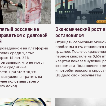
пятый россиян не
Экономический рост в
равиться с долговой
остановился
й
Отрицать серьезные эконо
проблемы в РФ становится 
проведенном на платформе
труднее. После сокращения
гляд» среди 1,2 тыс.
первом квартале на 0,6% в
арше 18 лет, 22%
квартал показал нулевой р
ов заявили, что не могут
экономики. Подавление кр
свои кредитные
и потребительского спроса
сти. При этом 18,5%
ЦБ дало свои результаты
 вынуждены тратить на
олее половины своего
ого доход