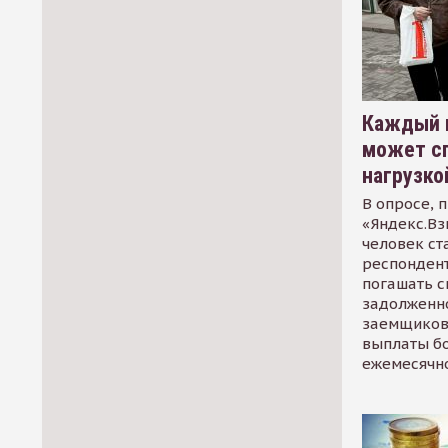
Каждый 
может сп
нагрузко
В опросе, 
«Яндекс.Вз
человек ст
респондент
погашать 
задолженно
заемщиков
выплаты б
ежемесячн