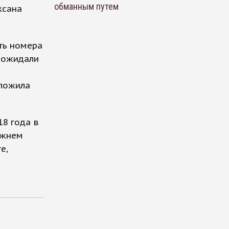
обманным путем
ксана
ть номера
а ожидали
оложила
18 года в
ижнем
е,