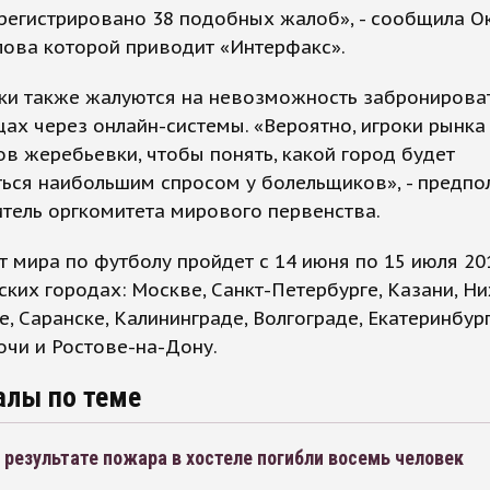
регистрировано 38 подобных жалоб», - сообщила О
лова которой приводит «Интерфакс».
ки также жалуются на невозможность забронирова
цах через онлайн-системы. «Вероятно, игроки рынк
ов жеребьевки, чтобы понять, какой город будет
ться наибольшим спросом у болельщиков», - предп
тель оргкомитета мирового первенства.
 мира по футболу пройдет с 14 июня по 15 июля 20
ских городах: Москве, Санкт-Петербурге, Казани, Н
, Саранске, Калининграде, Волгограде, Екатеринбург
очи и Ростове-на-Дону.
алы по теме
 результате пожара в хостеле погибли восемь человек