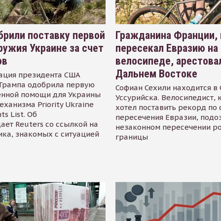
рили поставку первой
Гражданина Франции,
ружия Украине за счет
пересекал Евразию на
ов
велосипеде, арестова
Дальнем Востоке
ация президента США
Трампа одобрила первую
Софиан Сехили находится в
енной помощи для Украины
Уссурийска. Велосипедист,
еханизма Priority Ukraine
хотел поставить рекорд по 
s List. Об
пересечения Евразии, подо
ает Reuters со ссылкой на
незаконном пересечении р
ика, знакомых с ситуацией
границы