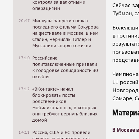
контроля за валютными
Сейчас за
операциями
Тубман, с
20:47
Минкульт запретил показ
Болельщи
последнего фильма Сокурова
на фестивале в Москве. В нем
в гостини
Сталин, Черчилль, Гитлер и
результат
Муссолини спорят о жизни
пользова
17:10
Российские
представи
политзаключенные призвали
к голодовке солидарности 30
Чемпионат
октября
11 россий
17:12
«ВКонтакте» начал
Новгороде
блокировать посты
Самаре, С
родственников
мобилизованных, в которых
Матери
они требуют вернуть близких
домой
В Москве в
14:11
Россия, США и ЕС провели
секретные переговоры за