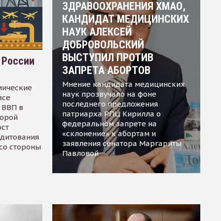
ЗДРАВООХРАНЕНИЯ ХМАО,
КАНДИДАТ МЕДИЦИНСКИХ
НАУК АЛЕКСЕЙ
ДОБРОВОЛЬСКИЙ
ВЫСТУПИЛ ПРОТИВ
 России
ЗАПРЕТА АБОРТОВ
Мнение кандидата медицинских
мические
наук прозвучало на фоне
все
последнего предложения
 ВВП в
патриарха РПЦ Кирилла о
торой
федеральном запрете на
ост
«склонение» к абортам и
едитования
заявления сенатора Маргариты
 со стороны
Павловой