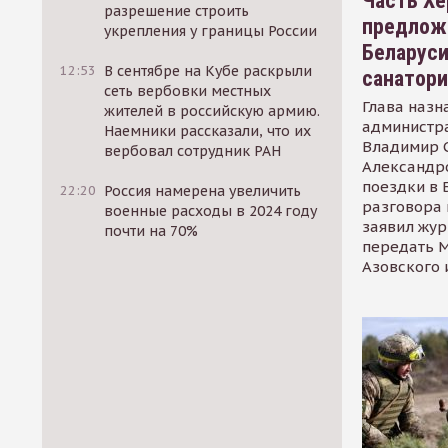
Часть Хе
разрешение строить
предлож
укрепления у границы России
Беларуси
12:53
В сентябре на Кубе раскрыли
санатор
сеть вербовки местных
Глава назн
жителей в российскую армию.
администр
Наемники рассказали, что их
Владимир С
вербовал сотрудник РАН
Александр
поездки в 
22:20
Россия намерена увеличить
разговора 
военные расходы в 2024 году
заявил жур
почти на 70%
передать М
Азовского 