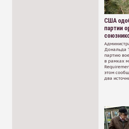
США одоб
партии о
союзник
Администр
Дональда 
партию во
в рамках м
Requirement
этом сообщ
два источн