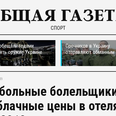
СПОРТ
обещали годами
Срочников в Украину
ять оружие Украине
отправляют обманным 
49
больные болельщики
блачные цены в отел