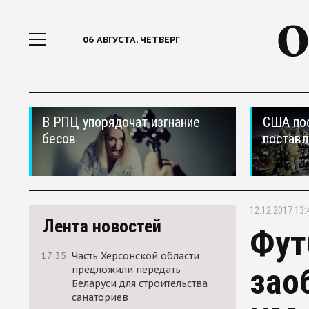
06 АВГУСТА, ЧЕТВЕРГ
В РПЦ упорядочат изгнание
США по
бесов
поставл
12.12.2017 13:
Лента новостей
Фут
17:35
Часть Херсонской области
зао
предложили передать
Беларуси для строительства
санаториев