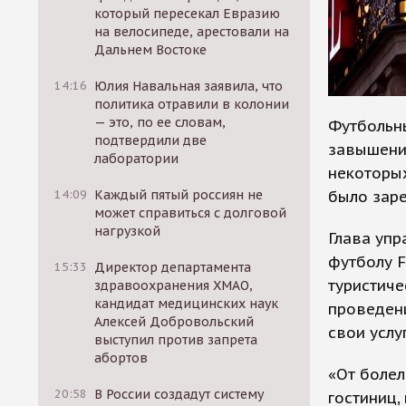
который пересекал Евразию
на велосипеде, арестовали на
Дальнем Востоке
14:16
Юлия Навальная заявила, что
политика отравили в колонии
— это, по ее словам,
Футбольн
подтвердили две
завышение
лаборатории
некоторых
было заре
14:09
Каждый пятый россиян не
может справиться с долговой
нагрузкой
Глава уп
футболу F
15:33
Директор департамента
туристиче
здравоохранения ХМАО,
кандидат медицинских наук
проведен
Алексей Добровольский
свои услуг
выступил против запрета
абортов
«От боле
20:58
В России создадут систему
гостиниц,