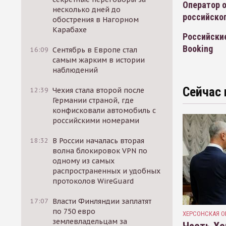
Оператор о
несколько дней до
российско
обострения в Нагорном
Карабахе
Российские
Booking
16:09
Сентябрь в Европе стал
самым жарким в истории
наблюдений
Сейчас 
12:39
Чехия стала второй после
Германии страной, где
конфисковали автомобиль с
российскими номерами
18:32
В России началась вторая
волна блокировок VPN по
одному из самых
распространенных и удобных
протоколов WireGuard
17:07
Власти Финляндии заплатят
по 750 евро
ХЕРСОНСКАЯ О
землевладельцам за