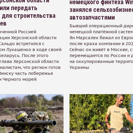
рсонской области
немецкого финтеха Wi
или передать
занялся сельхозбизне
 для строительства
автозапчастями
иев
Бывший операционный дир
аченной Россией
немецкой платёжной систем
ации Херсонской области
Ян Марсалек бежал из Евр
альдо встретился с
после краха компании в 202
ом Лукашенко в ходе своей
Сейчас он живёт в Москве, 
Беларусь. После этого
перемещается по России и 
глава Херсонской области
на оккупированные террит
налистам, что регион готов
Украины
инску часть побережья
и Черного морей