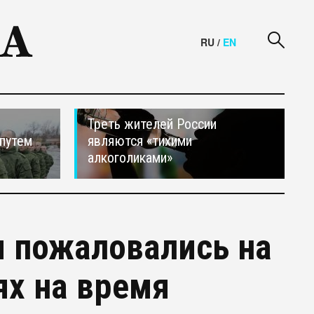
RU
/
EN
Треть жителей России
путем
являются «тихими
алкоголиками»
 пожаловались на
ях на время