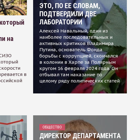
ЭТО, ПО ЕЕ СЛОВАМ,
ПОДТВЕРДИЛИ ДВЕ
ЛАБОРАТОРИИ
 который
Алексей Навальный, один из
наиболее последовательных и
ли на
активных критиков Владимира
Путина, основатель Фонда
 СИЗО
борьбы с коррупцией, скончался
 который
в колонии в Харпе за Полярным
скорости
кругом 16 февраля 2024 года. Он
зревается в
отбывал там наказание по
оссийской
целому ряду политических статей
ОБЩЕСТВО
ДИРЕКТОР ДЕПАРТАМЕНТА