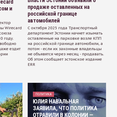
Власти Эстонии объявили о
recard
продаже оставленных на
сом и
российской границе
автомобилей
ектор
ы Wirecard
С октября 2025 года Транспортный
осоюза
департамент Эстонии начнет изымать
0 году.
оставленные на парковке возле КПП
свободно
на российской границе автомобили, а
даже ездит
потом - если их законные владельцы
ории
не объявятся через месяц - продавать.
Об этом сообщает эстонское издание
ERR
ПОЛИТИКА
ЮЛИЯ НАВАЛЬНАЯ
ЗАЯВИЛА, ЧТО ПОЛИТИКА
ОТРАВИЛИ В КОЛОНИИ —