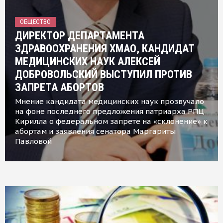
ОБЩЕСТВО
ДИРЕКТОР ДЕПАРТАМЕНТА
ЗДРАВООХРАНЕНИЯ ХМАО, КАНДИДАТ
МЕДИЦИНСКИХ НАУК АЛЕКСЕЙ
ДОБРОВОЛЬСКИЙ ВЫСТУПИЛ ПРОТИВ
ЗАПРЕТА АБОРТОВ
Мнение кандидата медицинских наук прозвучало
на фоне последнего предложения патриарха РПЦ
Кирилла о федеральном запрете на «склонение» к
абортам и заявления сенатора Маргариты
Павловой