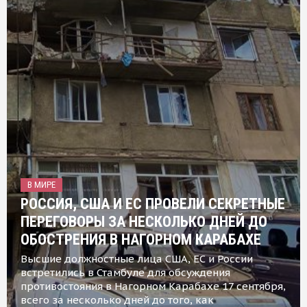
В МИРЕ
РОССИЯ, США И ЕС ПРОВЕЛИ СЕКРЕТНЫЕ
ПЕРЕГОВОРЫ ЗА НЕСКОЛЬКО ДНЕЙ ДО
ОБОСТРЕНИЯ В НАГОРНОМ КАРАБАХЕ
Высшие должностные лица США, ЕС и России
встретились в Стамбуле для обсуждения
противостояния в Нагорном Карабахе 17 сентября,
всего за несколько дней до того, как