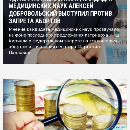
МЕДИЦИНСКИХ НАУК АЛЕКСЕЙ
ДОБРОВОЛЬСКИЙ ВЫСТУПИЛ ПРОТИВ
ЗАПРЕТА АБОРТОВ
Мнение кандидата медицинских наук прозвучало
на фоне последнего предложения патриарха РПЦ
Кирилла о федеральном запрете на «склонение» к
абортам и заявления сенатора Маргариты
Павловой